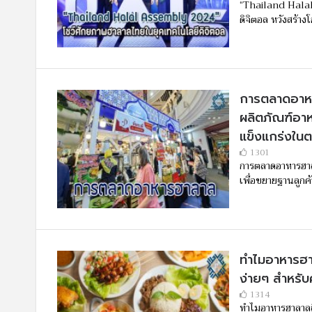
“Thailand Hala
ดิจิตอล หวังสร้า
การตลาดอาหา
ผลิตภัณฑ์อาห
แข็งแกร่งใน
1301
การตลาดอาหารฮาล
เพื่อขยายฐานลูก
ทำไมอาหารฮาล
ง่ายๆ สำหรับค
1314
ทำไมอาหารฮาลาลถึ