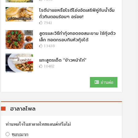
โรตีปาแยหรือโรตีโอ่งจัดเสริฟ์คู่กับนํ้าจิ้ม
ถั่วกินตอนร้อนๆ อร่อย!
7941
สูตรและวิธีทำกุ้งทอดซอสมะขาม ใช้กุ้งตัว
เล็ก ทอดกรอบกินหัวกุ้งได้
13418
แกะสูตรเด็ด “ข้าวหน้าไก่”
10482
อ่านต่อ
ฮาลาลโพล
ท่านพอใจในฮาลาลไทยแลนด์หรือไม่
ชอบมาก