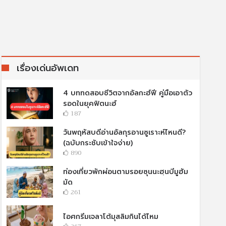
เรื่องเด่นอัพเดท
4 บททดสอบชีวิตจากอัลกะฮ์ฟี คู่มือเอาตัว
รอดในยุคฟิตนะฮ์
187
วันพฤหัสบดีอ่านอัลกุรอานซูเราะห์ไหนดี?
(ฉบับกระชับเข้าใจง่าย)
890
ท่องเที่ยวพักผ่อนตามรอยซุนนะฮฺนบีมูฮัม
มัด
261
ไอศกรีมเจลาโต้มุสลิมกินได้ไหม