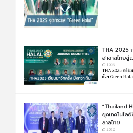
THA 2025 กล
ฮาลาลไทยสู่เ
1023
THA 2025 กลับมา
ด้วย Green Hal
“Thailand H
ยุคเทคโนโลยี
ลาลไทย
2012