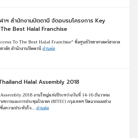
จุฬาฯ สำนักงานปัตตานี จัดอบรมโครงการ Key
The Best Halal Franchise
ccess To The Best Halal Franchise" ซึ่งศูนย์วิทยาศาสตร์ฮาลาล
ทยาลัย สำนักงานปัตตานี
อ่านต่อ
Thailand Halal Assembly 2018
Assembly 2018 งานใหญ่แห่งปีระหว่างวันที่ 14-16 ธันวาคม
รรศการและการประชุมไบเทค (BITEC) กรุงเทพฯ ปิดฉากลงอย่าง
ซึ่งความประทับใจ....
อ่านต่อ