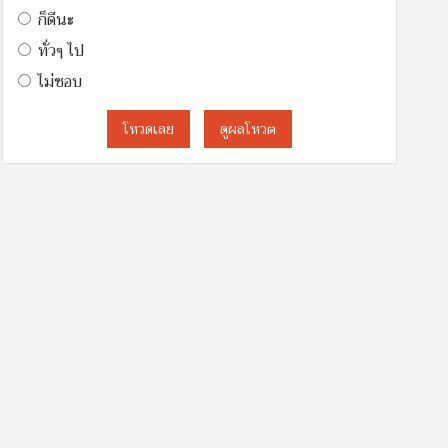
ก็ดีนะ
ทั่วๆ ไป
ไม่ชอบ
โหวดเลย
ดูผลโหวต