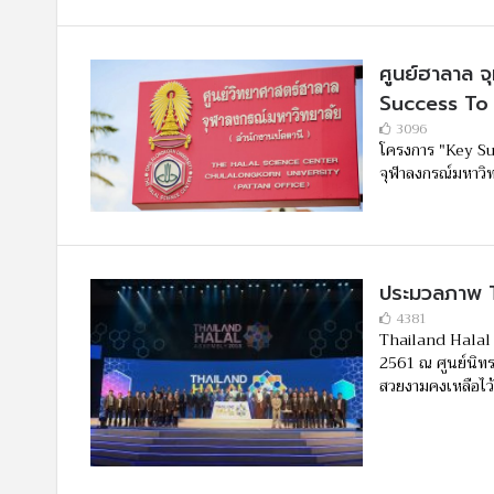
ศูนย์ฮาลาล 
Success To 
3096
โครงการ "Key Su
จุฬาลงกรณ์มหาวิ
ประมวลภาพ 
4381
Thailand Halal 
2561 ณ ศูนย์นิท
สวยงามคงเหลือไว้