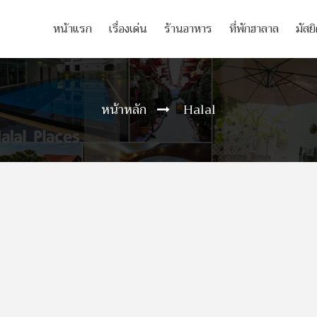
หน้าแรก
เรื่องเด่น
ร้านอาหาร
ที่พักฮาลาล
มัสย
หน้าหลัก
Halal