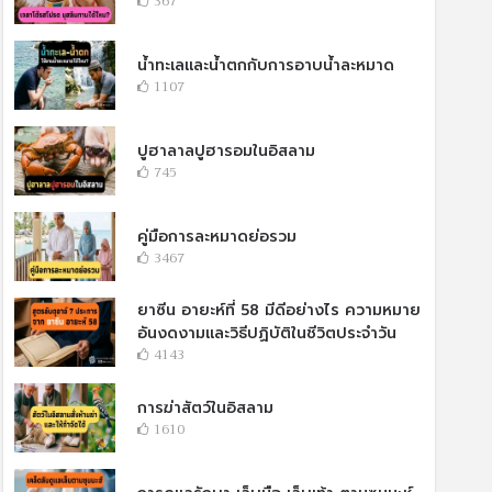
367
น้ำทะเลและน้ำตกกับการอาบน้ำละหมาด
1107
ปูฮาลาลปูฮารอมในอิสลาม
745
คู่มือการละหมาดย่อรวม
3467
ยาซีน อายะห์ที่ 58 มีดีอย่างไร ความหมาย
อันงดงามและวิธีปฏิบัติในชีวิตประจำวัน
4143
การฆ่าสัตว์ในอิสลาม
1610