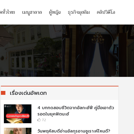
ิดทั่วไทย
เมนูฮาลาล
ผู้หญิง
ธุรกิจมุสลิม
คลิปวิดีโอ
เรื่องเด่นอัพเดท
4 บททดสอบชีวิตจากอัลกะฮ์ฟี คู่มือเอาตัว
รอดในยุคฟิตนะฮ์
ศาสนา
ศาสนา
72
วันพฤหัสบดีอ่านอัลกุรอานซูเราะห์ไหนดี?