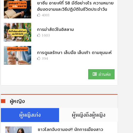
ยาซีน อายะห์ที่ 58 มีดีอย่างไร ความหมาย
อันงดงามและวิธีปฏิบัติในชีวิตประจำวัน
4001
การฆ่าสัตว์ในอิสลาม
1603
การดูแลรักษา เล็บมือ เล็บเท้า ตามซุนนะห์
394
อ่านต่อ
ผู้หญิง
ผู้หญิงเก่ง
ผู้หญิงถึงผู้หญิง
ชาวโลกจับตามอง!! นักการเมืองสาว