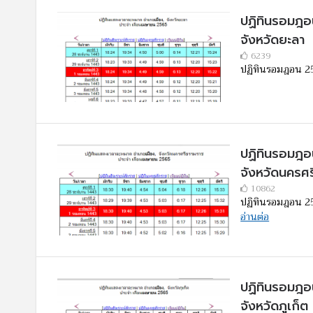
ปฏิทินรอมฎอ
จังหวัดยะลา
6239
ปฏิทินรอมฎอน 25
ปฏิทินรอมฎอ
จังหวัดนครศ
10862
ปฏิทินรอมฎอน 25
อ่านต่อ
ปฏิทินรอมฎอ
จังหวัดภูเก็ต