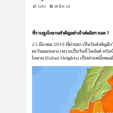
5243
28 มี.ค. 62
ที่ราบสูงโกลานสำคัญอย่างไรต่ออิสราเอล ?
25 มีนาคม 2019 ที่ผ่านมา เป็นวันสำคัญอีกว
ตะวันออกกลาง เพราะเป็นวันที่ โดนัลด์ ทรัม
โกลาน (Golan Heights) เป็นส่วนหนึ่งของอ