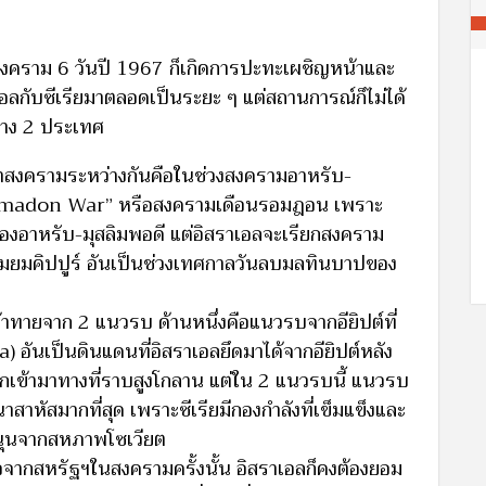
ังสงคราม 6 วันปี 1967 ก็เกิดการปะทะเผชิญหน้าและ
กับซีเรียมาตลอดเป็นระยะ ๆ แต่สถานการณ์ก็ไม่ได้
าง 2 ประเทศ
้าทำสงครามระหว่างกันคือในช่วงสงครามอาหรับ-
 “Ramadon War” หรือสงครามเดือนรอมฎอน เพราะ
ดของอาหรับ-มุสลิมพอดี แต่อิสราเอลจะเรียกสงคราม
ามยมคิปปูร์ อันเป็นช่วงเทศกาลวันลบมลทินบาปของ
้าทายจาก 2 แนวรบ ด้านหนึ่งคือแนวรบจากอียิปต์ที่
อันเป็นดินแดนที่อิสราเอลยึดมาได้จากอียิปต์หลัง
บุกเข้ามาทางที่ราบสูงโกลาน แต่ใน 2 แนวรบนี้ แนวรบ
นาสาหัสมากที่สุด เพราะซีเรียมีกองกำลังที่เข็มแข็งและ
บสนุนจากสหภาพโซเวียต
ือจากสหรัฐฯในสงครามครั้งนั้น อิสราเอลก็คงต้องยอม