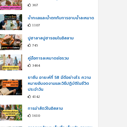
367
น้ำทะเลและน้ำตกกับการอาบน้ำละหมาด
1107
ปูฮาลาลปูฮารอมในอิสลาม
745
คู่มือการละหมาดย่อรวม
3464
ยาซีน อายะห์ที่ 58 มีดีอย่างไร ความ
หมายอันงดงามและวิธีปฏิบัติในชีวิต
ประจำวัน
4142
การฆ่าสัตว์ในอิสลาม
1610