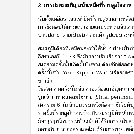
2. การปะทะเผชิญหน้าเหนือที่ราบสูงโกลาน
นับตั้งแต่อิสราเอลเข้ายึดที่ราบสูงโกลานหล
การยิงตอบโต้ตามแนวชายแดนระหว่างอิสราเอล
บานปลายกลายเป็นสงครามเต็มรูปแบบระหว่
สมรภูมิเดียวที่เหมือนจะทำให้ทั้ง 2 ฝ่ายเข
อิสราเอลปี 1973 ซึ่งฝ่ายอาหรับเรียกว่า
สงครามครั้งนั้นเกิดขึ้นในช่วงเดือนถือศีลอ
ครั้งนั้นว่า “Yom Kippur War” หรือสงคร
ชาวยิว
ในสงครามครั้งนั้น อิสราเอลต้องเผชิญความท
รุกเข้ามาทางแหลมไซนาย (Sinai peninsula) 
สงคราม 6 วัน อีกแนวรบหนึ่งคือจากซีเรียที่
ทางฝั่งที่รายสูงโกลานถือเป็นสมรภูมิที่หนักห
มีอาวุธยุทโธปกรณ์ทันสมัยที่ได้รับการสนั
กล่าวกันว่าหากอิสราเอลไม่ได้รับการช่วยเหล