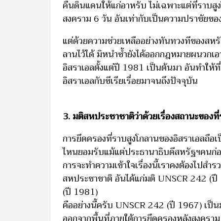
คืนดินแดนให้แก่อาหรับ ไม่เฉพาะแต่ที่ราบสูง
สงคราม 6 วัน อันเท่ากับเป็นความปราชัยขอ
แต่ด้วยความช่วยเหลืออย่างทันทวงทีของสหรั
ลานไว้ได้ มิหนำซ้ำยังได้ออกกฎหมายผนวกเอ
อิสราเอลตั้งแต่ปี 1981 เป็นต้นมา อันทำให
อิสราเอลกับซีเรียเรื่อยมาจนถึงปัจจุบัน
3. มติสหประชาชาติว่าด้วยเรื่องสถานะของที
การยึดครองที่ราบสูงโกลานของอิสราเอลถือเป
ไหนยอมรับแม้แต่ประธานาธิบดีสหรัฐฯคนก่
การจะทำความเข้าใจเรื่องนี้เราคงต้องไปสำ
สหประชาชาติ อันได้แก่มติ UNSCR 242 (
(ปี 1981)
คืออย่างนี้ครับ UNSCR 242 (ปี 1967) เป็น
ออกจากพื้นที่ภายใต้การยึดครองหลังสงคราม 