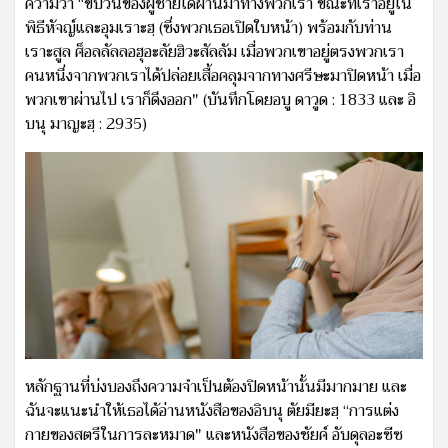
ความว่า “ขบวนของผู้ชายได้ผ่านมาทางพวกเรา ขณะที่เราอยู่ใน
พิธีหัจญ์และอุมเราะฮฺ (ซึ่งพวกเธอเปิดใบหน้า) พร้อมกับท่าน
เราะสูล ศ็อลลัลลอฮุอะลัยฮิวะสัลลัม เมื่อพวกเขาอยู่ตรงพวกเรา
คนหนึ่งจากพวกเราได้ปล่อยเสื้อคลุมจากทางศรีษะมาปิดหน้า เมื่อ
พวกเขาผ่านไป เราก็ดึงออก" (บันทึกโดยอบู ดาวูด : 1833 และ อิ
บนุ มาญะฮฺ : 2935)
หลักฐานที่บ่งบองถึงความจำเป็นต้องปิดหน้านั้นมีมากมาย และ
ฉันจะแนะนำให้เธอได้อ่านหนังสือของอิบนุ ตัยมียะฮฺ “การแต่ง
กายของสตรีในการละหมาด" และหนังสือของชัยค์ อับดุลอะซีซ