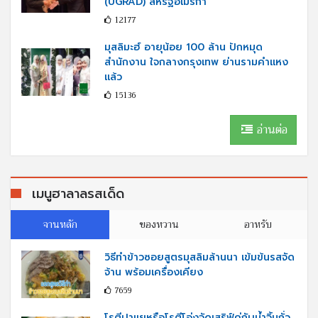
(UGRAD) สหรัฐอเมริกา
12177
มุสลิมะฮ์ อายุน้อย 100 ล้าน ปักหมุด
สำนักงาน ใจกลางกรุงเทพ ย่านรามคำแหง
แล้ว
15136
อ่านต่อ
เมนูฮาลาลรสเด็ด
จานหลัก
ของหวาน
อาหรับ
วิธีทำข้าวซอยสูตรมุสลิมล้านนา เข้มข้นรสจัด
จ้าน พร้อมเครื่องเคียง
7659
โรตีปาแยหรือโรตีโอ่งจัดเสริฟ์คู่กับนํ้าจิ้มถั่ว