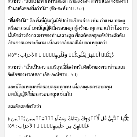
ความว่า “และเมื่อพวกท่านต้องการขอสิ่งใดจากพวกเธอ จงขอจาก
ด้านหลังของสิ่งกำบัง" (อัล-อะห์ซาบ : 53)
“สิ่งกำบัง"
คือ สิ่งที่ผู้หญิงใช้ปกปิดเรือนร่าง เช่น กำแพง ประตู
หรืออาภรณ์ บทบัญญัตินี้ครอบคลุมผู้ศรัทธาทุกคน แม้ว่าโองการ
นี้ได้กล่าวถึงภรรยาของท่านเราะสูล ศ็อลลัลลอฮุอะลัยฮิวะสัลลัม
เป็นการเฉพาะก็ตาม เนื่องจากอัลลอฮ์ได้บอกเหตุผลว่า
﴿ذَٰلِكُمۡ أَطۡهَرُ لِقُلُوبِكُمۡ وَقُلُوبِهِنَّۚ ﴾ [الأحزاب : ٥٣]
ความว่า “นั่นเป็นความบริสุทธิ์ยิ่งสำหรับจิตใจของพวกท่านและ
จิตใจของพวกเธอ" (อัล-อะห์ซาบ : 53)
และนี่คือเหตุผลที่ครอบคลุมทุกคน เมื่อเหตุผลครอบคลุม
บทบัญญัติก็ย่อมครอบคลุมเช่นกัน
และอัลลอฮ์ตรัสว่า
﴿ يَٰٓأَيُّهَا ٱلنَّبِيُّ قُل لِّأَزۡوَٰجِكَ وَبَنَاتِكَ وَنِسَآءِ ٱلۡمُؤۡمِنِينَ يُدۡنِينَ
عَلَيۡهِنَّ مِن جَلَٰبِيبِهِنَّۚ ﴾ [الأحزاب : ٥٩]