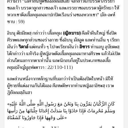
ความว่า “โอ้ศาสนทูตของอัลลอฮ์เอ๋ย จงกล่าวแก่บรรดาภรรยา
ของเจ้า บรรดาลูกสาวของเจ้า และภรรยาของบรรดาผู้ศรัทธา ให้
พวกเขาดึงเสื้อคลุมลงมาปกปิดเรือนร่างของพวกเขา" (อัล-อะห์
ซาบ : 59)
อิบนุ ตัยมียะฮฺ กล่าวว่า เสื้อคลุม
(ญิลบาบ)
คือผ้าผืนใหญ่ ซึ่งปิด
ศีรษะและทุกส่วนของร่างกาย ซึ่งอิบนุ มัสอูด และท่านอื่น ๆ เรียก
มันว่า
ริดาอ์
แต่คนทั่ว ๆ ไปจะเรียกมันว่า
อิซาร
ท่านอบู อุบัยดะฮฺ
ได้กล่าวว่า แท้จริง ผู้หญิงจะดึงเสื้อคลุมลงมาทางศีรษะ แล้วไม่เปิด
ส่วนใดนอกจากตาเท่านั้น และนิกอบก็อยู่ในประเภทของเสื้อ
คลุม(มัจญ์มูอฺฟะตาวา : 22/110-111)
และส่วนหนึ่งจากหลักฐานที่บอกว่าจำเป็นต้องปิดใบหน้า มิให้
ผู้ชายที่แต่งงานกันได้มอง คือหะดีษจากท่านหญิงอาอิชะฮฺ เราะ
ฎิยัลลอฮฺอันฮา
«كَانَ الرُّكْبَانُ يَمُرُّونَ بِنَا وَنَحْنُ مَعَ رَسُولِ اللَّهِ صَلَّى اللَّهُ عَلَيْهِ
وَسَلَّمَ مُحْرِمَاتٌ فَإِذَا حَاذَوْا بِنَا سَدَلَتْ إِحْدَانَا جِلْبَابَهَا مِنْ رَأْسِهَا
عَلَى وَجْهِهَا فَإِذَا جَاوَزُونَا كَشَفْنَاهُ»