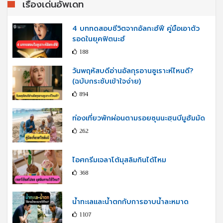
เรื่องเด่นอัพเดท
4 บททดสอบชีวิตจากอัลกะฮ์ฟี คู่มือเอาตัว
รอดในยุคฟิตนะฮ์
188
วันพฤหัสบดีอ่านอัลกุรอานซูเราะห์ไหนดี?
(ฉบับกระชับเข้าใจง่าย)
894
ท่องเที่ยวพักผ่อนตามรอยซุนนะฮฺนบีมูฮัมมัด
262
ไอศกรีมเจลาโต้มุสลิมกินได้ไหม
368
น้ำทะเลและน้ำตกกับการอาบน้ำละหมาด
1107