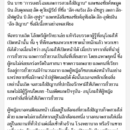
บิน บาซ “การเผยโฉมและการสวมใส่ฮิญาบ" และของชัยค์หะมูด
บิน อับดุลลอฮฺ อัต-ตุวัยญิรีย์ ที่ชื่อ “อัศ-ศอริม อัล-มัชฮูรฺ อะลา อัล-
มัฟตูนีน บิ อัส-สุฟูร" และหนังสือของชัยค์มุหัมมัด อัล-อุษัยมีน
“อัล-ฮิญาบ" ซึ่งมีเนื้อหาอย่างพอเพียง
พึงทราบเถิด โอ้สตรีผู้ศรัทธาเอ๋ย แท้จริงบรรดาผู้รู้ที่อนุโลมให้
เปิดหน้านั้น ทั้ง ๆ ที่ทัศนะของพวกเขาขาดน้ำหนักแล้ว พวกเขา
ยังได้วางเงื่อนไขว่า อนุโลมให้เปิดหน้าได้ เมื่อปราศจากสิ่งที่นำสู่
การยั่วยวน และการยั่วยวนเป็นสิ่งที่เลี่ยงยาก โดยเฉพาะยุคนี้ ซึ่ง
ผู้คนไม่ค่อยเคร่งครัดในศาสนา ขาดความละอาย และคนที่เรียก
ร้องสู่การยั่วยวนมีจำนวนมาก และผู้หญิงก็ชอบแต่งหน้ากันอย่าง
แพร่หลายซึ่งมักจะนำไปสู่ฟิตนะฮฺได้ ดังนั้นเธอจงหลีกเลี่ยงสิ่ง
เหล่านั้นเถิด จงสวมใส่ฮิญาบที่ปกป้องรักษามิให้เกิดการยั่วยวน
และไม่มีผู้รู้คนใดเลย -ในอดีตและปัจจุบัน- อนุโลมให้ผู้หญิง
กระทำสิ่งที่ก่อให้เกิดการยั่วยวน
ผู้หญิงบางคนตีสองหน้า เมื่ออยู่ในสังคมที่สวมใส่ฮิญาบก็จะสวมใส่
ด้วย และจะไม่สวมใส่หากอยู่ในอีกสังคมหนึ่ง บางคนจะสวมใส่เมื่อ
อยู่ในสถานที่ทั่วไป แต่เมื่อเข้าห้างร้าน โรงพยาบาล หรือร้านขาย