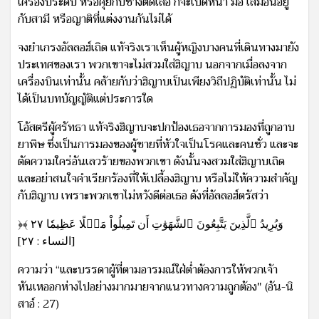
เครื่องประดับ หรือคุยกับช่างตัดเสื้อ ก็จะเปิดหน้า มือ เสมือนอยู่
กับสามี หรือญาติที่แต่งงานกันไม่ได้
จงยำเกรงอัลลอฮ์เถิด แท้จริงเราเห็นผู้หญิงบางคนที่เดินทางมายัง
ประเทศของเรา พวกเขาจะไม่สวมใส่ฮิญาบ นอกจากเมื่อลงจาก
เครื่องบินเท่านั้น คล้ายกับว่าฮิญาบเป็นเพียงวิถีปฏิบัติเท่านั้น ไม่
ได้เป็นบทบัญญัติแต่ประการใด
โอ้สตรีผู้ศรัทธา แท้จริงฮิญาบจะปกป้องเธอจากการมองที่ถูกอาบ
ยาพิษ ซึ่งเป็นการมองของผู้ชายที่หัวใจเป็นโรคและคนชั่ว และจะ
ตัดความใคร่อันเลวร้ายของพวกเขา ดังนั้นจงสวมใส่ฮิญาบเถิด
และอย่าสนใจคำเรียกร้องที่ให้เปลื้องฮิญาบ หรือไม่ให้ความสำคัญ
กับฮิญาบ เพราะพวกเขาไม่หวังดีต่อเธอ ดังที่อัลลอฮ์ตรัสว่า
﴿وَيُرِيدُ ٱلَّذِينَ يَتَّبِعُونَ ٱلشَّهَوَٰتِ أَن تَمِيلُواْ مَيۡلًا عَظِيمٗا ٢٧ ﴾
[النساء : ٢٧]
ความว่า “และบรรดาผู้ที่ตามอารมณ์ใฝ่ต่ำต้องการให้พวกเจ้า
หันเหออกห่างไปอย่างมากมายจากแนวทางความถูกต้อง" (อัน-นิ
สาอ์ : 27)