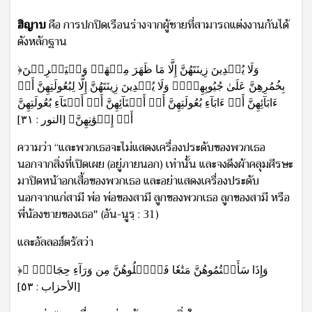
ฮิญาบ
คือ การปกปิดเรือนร่างจากผู้ชายที่สามารถแต่งงานกันได้
ดังหลักฐาน
﴿وَلَا يُبۡدِينَ زِينَتَهُنَّ إِلَّا مَا ظَهَرَ مِنۡهَاۖ وَلۡيَضۡرِبۡنَ
بِخُمُرِهِنَّ عَلَىٰ جُيُوبِهِنَّۖ وَلَا يُبۡدِينَ زِينَتَهُنَّ إِلَّا لِبُعُولَتِهِنَّ أَوۡ
ءَابَآئِهِنَّ أَوۡ ءَابَآءِ بُعُولَتِهِنَّ أَوۡ أَبۡنَآئِهِنَّ أَوۡ أَبۡنَآءِ بُعُولَتِهِنَّ
أَوۡ إِخۡوَٰنِهِنَّ﴾ [النور : ٣١]
ความว่า “และพวกเธอจะไม่แสดงเครื่องประดับของพวกเธอ
นอกจากสิ่งที่เปิดเผย (อยู่ภายนอก) เท่านั้น และจงดึงผ้าคลุมศีรษะ
มาปิดหน้าอกเสื้อของพวกเธอ และอย่าแสดงเครื่องประดับ
นอกจากแก่สามี พ่อ พ่อของสามี ลูกของพวกเธอ ลูกของสามี หรือ
พี่น้องชายของเธอ" (อัน-นูรฺ : 31)
และอัลลอฮ์ตรัสว่า
﴿وَإِذَا سَأَلۡتُمُوهُنَّ مَتَٰعٗا فَسَۡٔلُوهُنَّ مِن وَرَآءِ حِجَابٖۚ ﴾
[الأحزاب : ٥٣]