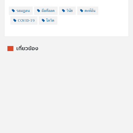
รอมฎอน
ถือศีลอด
วินัย
ดะห์ลัน
COVID-19
โควิด
เกี่ยวข้อง