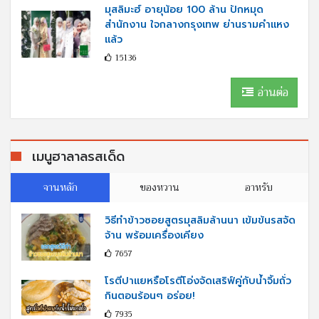
มุสลิมะฮ์ อายุน้อย 100 ล้าน ปักหมุด
สำนักงาน ใจกลางกรุงเทพ ย่านรามคำแหง
แล้ว
15136
อ่านต่อ
เมนูฮาลาลรสเด็ด
จานหลัก
ของหวาน
อาหรับ
วิธีทำข้าวซอยสูตรมุสลิมล้านนา เข้มข้นรสจัด
จ้าน พร้อมเครื่องเคียง
7657
โรตีปาแยหรือโรตีโอ่งจัดเสริฟ์คู่กับนํ้าจิ้มถั่ว
กินตอนร้อนๆ อร่อย!
7935