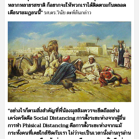
หลากหลายรสชาติ ก็อยากจะให้พวกเราได้ติดตามกันตลอด
เดือนรอมฎอนนี้”
รศ.ดร.วินัย ดะห์ลันกล่าว
“อย่างไรก็ตามสิ่งสำคัญที่พี่น้องมุสลิมควรจะยึดถืออย่าง
เคร่งครัดคือ Social Distancing การตั้งระยะห่างจากผู้อื่น
การทำ Phisical Distancing คือการตั้งระยะห่างจากแม้
กระทั่งคนที่เคยใกล้ชิดกับเรา ไม่ว่าจะเป็นเวลานั่งอ่านกุรอ่าน