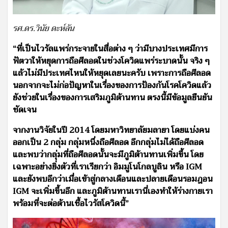
รศ.ดร.วินัย ดะห์ลัน
“ที่เป็นไวรัลแพร่กระจายในสื่อต่าง ๆ ว่ามีบางประเทศมีการ
ฟัตวาให้หยุดการถือศีลอดในช่วงโควิดแพร่ระบาดนั้น จริง ๆ
แล้วไม่มีประเทศไหนให้หยุดเลยนะครับ เพราะการถือศีลอด
นอกจากจะไม่ก่อปัญหาในเรื่องของการป้องกันโรคโควิดแล้ว
ยังช่วยในเรื่องของการเสริมภูมิต้านทาน ตรงนี้มีข้อมูลยืนยัน
ชัดเจน
จากงานวิจัยในปี 2014 โดยมหาวิทยาลัยมลายา โดยแบ่งคน
ออกเป็น 2 กลุ่ม กลุ่มหนึ่งถือศีลอด อีกกลุ่มไม่ได้ถือศีลอด
และพบว่ากลุ่มที่ถือศีลอดนั้นจะมีภูมิต้านทานเพิ่มขึ้น โดย
เฉพาะอย่างยิ่งตัวที่เราเรียกว่า อิมมูโนโกลบูลิน หรือ IGM
และยังพบอีกว่าเมื่อเข้าสู่กลางเดือนและปลายเดือนรอมฎอน
IGM จะเพิ่มขึ้นอีก และภูมิต้านทานเรานี่เองทำให้ร่างกายเรา
พร้อมที่จะต่อต้านเชื้อไวรัสโควิดนี้”