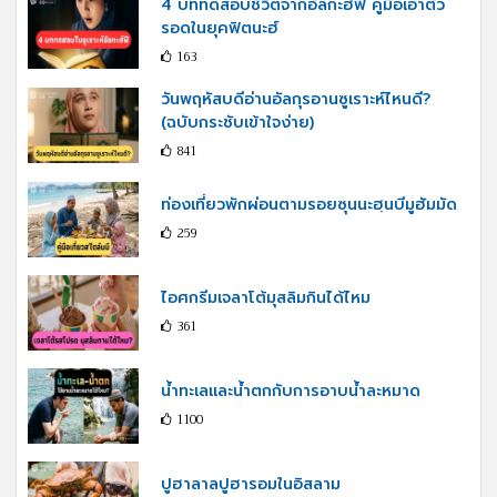
4 บททดสอบชีวิตจากอัลกะฮ์ฟี คู่มือเอาตัว
รอดในยุคฟิตนะฮ์
163
วันพฤหัสบดีอ่านอัลกุรอานซูเราะห์ไหนดี?
(ฉบับกระชับเข้าใจง่าย)
841
ท่องเที่ยวพักผ่อนตามรอยซุนนะฮฺนบีมูฮัมมัด
259
ไอศกรีมเจลาโต้มุสลิมกินได้ไหม
361
น้ำทะเลและน้ำตกกับการอาบน้ำละหมาด
1100
ปูฮาลาลปูฮารอมในอิสลาม