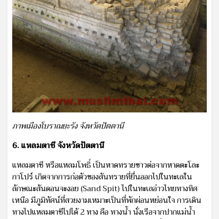
ภาพเมืองโบราณยะรัง จังหวัดปัตตานี
6. แหลมตาชี จังหวัดปัตตานี
แหลมตาซี หรือแหลมโพธิ์ เป็นหาดทรายขาวต่อจากหาดตะโละ
กาโปร์ เกิดจากการก่อตัวของสันทรายที่ยื่นออกไปในทะเลใน
ลักษณะสันดอนจะงอย (Sand Spit) ไปในทะเลอ่าวไทยทางทิศ
เหนือ มีภูมิทัศน์ที่สวยงามเหมาะเป็นที่พักผ่อนหย่อนใจ การเดิน
ทางไปแหลมตาชีไปได้ 2 ทาง คือ ทางน้ำ นั่งเรือจากปากแม่น้ำ