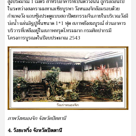
สูงประมาณ 1 เมตร สำหรับอาคารที่เป็นตัววังนั้น ถูกรื้อถอนไป
ในระหว่างสงครามมหาเอเชียบูรพา วังหนองจิกล้อมรอบด้วย
กำแพงวัง แถบซุ้มประตูแบบสถาปัตยกรรมจีนภายในบริเวณวังมี
บ่อน้ำ แผ่นอิฐปูพื้นขนาด 1*1 ฟุต สภาพยังสมบูรณ์ ส่วนอาคาร
บริวารที่เหลืออยู่ในสภาพทรุดโทรมมาก กรมศิลปากรมี
โครงการบูรณะในปีงบประมาณ 2543
ภาพวังหนองจิก จังหวัดปัตตานี
4. วังยะหริ่ง จังหวัดปัตตานี