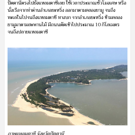
ปัตตานีตรงไปยังแหลมตาชีเลย ใช้เวลาประมาณชั่วโมงเศษ หรือ
นั่งเรือจากท่าด่านอำเภอยะหริ่ง ออกมาตามคลองยามู จนถึง
ทะเลในไปจนถึงแหลมตาชี ทางบก จากอำเภอยะหริ่ง ข้ามคลอง
ยามูมาตามสะพานไม้ มีถนนตัดเข้าไปประมาณ 10 กิโลเมตร
จนถึงปลายแหลมตาชี
ภาพแหลมตาชี จังหวัดปัตตานี