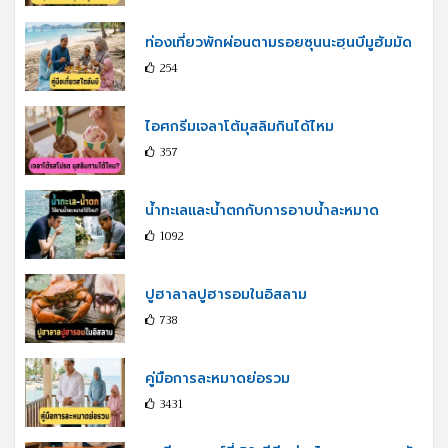
ท่องเที่ยวพักผ่อนตามรอยซุนนะฮฺนบีมูฮัมมัด
254
ไอศกรีมเจลาโต้มุสลิมกินได้ไหม
357
น้ำทะเลและน้ำตกกับการอาบน้ำละหมาด
1092
ปูฮาลาลปูฮารอมในอิสลาม
738
คู่มือการละหมาดย่อรวม
3431