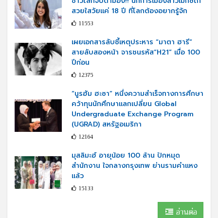
ชาวโลกจับตามอง!! นักการเมืองสาวเม็กซิโก
สวยใสวัยแค่ 18 ปี ที่โลกต้องอยากรู้จัก
11553
เผยเอกสารลับชี้เหตุประหาร “มาตา ฮารี”
สายลับสองหน้า จารชนรหัส“H21” เมื่อ 100
ปีก่อน
12375
“นูรฮัม ฮะซา” หนึ่งความสำเร็จทางการศึกษา
คว้าทุนนักศึกษาแลกเปลี่ยน Global
Undergraduate Exchange Program
(UGRAD) สหรัฐอเมริกา
12164
มุสลิมะฮ์ อายุน้อย 100 ล้าน ปักหมุด
สำนักงาน ใจกลางกรุงเทพ ย่านรามคำแหง
แล้ว
15133
อ่านต่อ