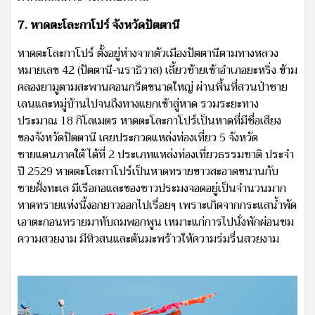
7. หาดตะโละกาโปร์ จังหวัดปัตตานี
หาดตะโละกาโปร์ ตั้งอยู่ห่างจากตัวเมืองปัตตานีตามทางหลวง
หมายเลข 42 (ปัตตานี-นราธิวาส) เลี้ยวซ้ายเข้าอำเภอยะหริ่ง ข้าม
คลองยามูตามสะพานคอนกรีตขนาดใหญ่ ผ่านพื้นที่สวนป่าชาย
เลนและหมู่บ้านไปจนถึงทางแยกเข้าสู่หาด รวมระยะทาง
ประมาณ 18 กิโลเมตร หาดตะโละกาโปร์เป็นหาดที่มีชื่อเสียง
ของจังหวัดปัตตานี เคยประกวดแหล่งท่องเที่ยว 5 จังหวัด
ชายแดนภาคใต้ ได้ที่ 2 ประเภทแหล่งท่องเที่ยวธรรมชาติ ประจำ
ปี 2529 หาดตะโละกาโปร์เป็นหาดทรายขาวสะอาดขนานกับ
ชายฝั่งทะเล มีเรือกอและของชาวประมงจอดอยู่เป็นจำนวนมาก
หาดทรายแห่งนี้งอกยาวออกไปเรื่อยๆ เพราะเกิดจากกระแสน้ำพัด
เอาตะกอนทรายมาทับถมพอกพูน เหมาะแก่การไปนั่งพักผ่อนชม
ความสวยงาม มีทิวสนและต้นมะพร้าวให้ความร่มรื่นสวยงาม