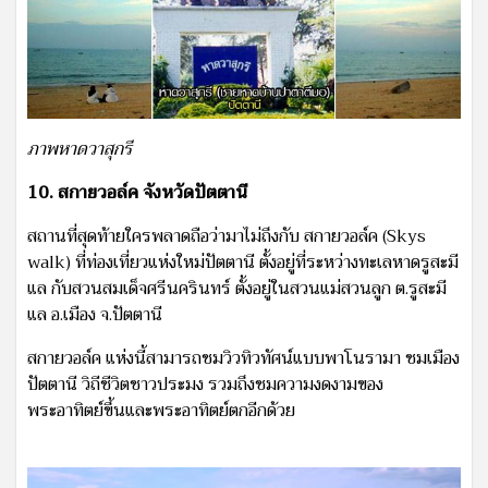
ภาพหาดวาสุกรี
10. สกายวอล์ค จังหวัดปัตตานี
สถานที่สุดท้ายใครพลาดถือว่ามาไม่ถึงกับ สกายวอล์ค (Skys
walk) ที่ท่องเที่ยวแห่งใหม่ปัตตานี ตั้งอยู่ที่ระหว่างทะเลหาดรูสะมี
แล กับสวนสมเด็จศรีนครินทร์ ตั้งอยู่ในสวนแม่สวนลูก ต.รูสะมี
แล อ.เมือง จ.ปัตตานี
สกายวอล์ค แห่งนี้สามารถชมวิวทิวทัศน์แบบพาโนรามา ชมเมือง
ปัตตานี วิถีชีวิตชาวประมง รวมถึงชมความงดงามของ
พระอาทิตย์ขึ้นและพระอาทิตย์ตกอีกด้วย