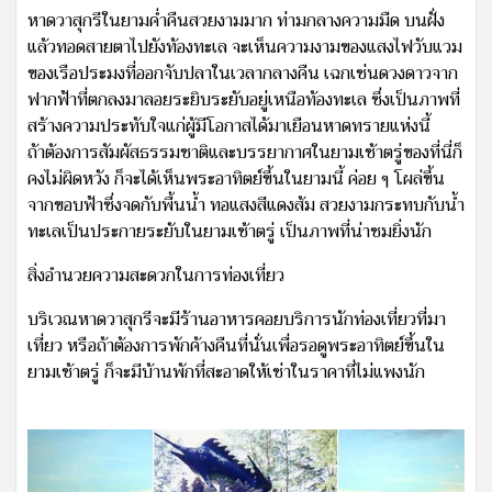
หาดวาสุกรีในยามค่ำคืนสวยงามมาก ท่ามกลางความมืด บนฝั่ง
แล้วทอดสายตาไปยังท้องทะเล จะเห็นความงามของแสงไฟวับแวม
ของเรือประมงที่ออกจับปลาในเวลากลางคืน เฉกเช่นดวงดาวจาก
ฟากฟ้าที่ตกลงมาลอยระยิบระยับอยู่เหนือท้องทะเล ซึ่งเป็นภาพที่
สร้างความประทับใจแก่ผู้มีโอกาสได้มาเยือนหาดทรายแห่งนี้
ถ้าต้องการสัมผัสธรรมชาติและบรรยากาศในยามเช้าตรู่ของที่นี่ก็
คงไม่ผิดหวัง ก็จะได้เห็นพระอาทิตย์ขึ้นในยามนี้ ค่อย ๆ โผล่ขึ้น
จากขอบฟ้าซึ่งจดกับพื้นน้ำ ทอแสงสีแดงส้ม สวยงามกระทบกับน้ำ
ทะเลเป็นประกายระยับในยามเช้าตรู่ เป็นภาพที่น่าชมยิ่งนัก
สิ่งอำนวยความสะดวกในการท่องเที่ยว
บริเวณหาดวาสุกรีจะมีร้านอาหารคอยบริการนักท่องเที่ยวที่มา
เที่ยว หรือถ้าต้องการพักค้างคืนที่นั่นเพื่อรอดูพระอาทิตย์ขึ้นใน
ยามเช้าตรู่ ก็จะมีบ้านพักที่สะอาดให้เช่าในราคาที่ไม่แพงนัก