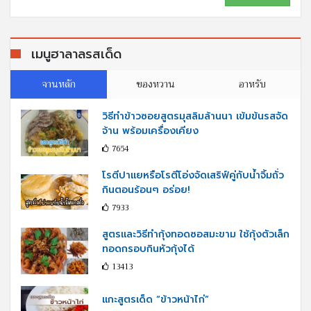
เมนูฮาลาลรสเด็ด
จานหลัก
ของหวาน
อาหรับ
วิธีทำข้าวซอยสูตรมุสลิมล้านนา เข้มข้นรสจัด
จ้าน พร้อมเครื่องเคียง
7654
โรตีปาแยหรือโรตีโอ่งจัดเสริฟ์คู่กับนํ้าจิ้มถั่ว
กินตอนร้อนๆ อร่อย!
7933
สูตรและวิธีทำกุ้งทอดซอสมะขาม ใช้กุ้งตัวเล็ก
ทอดกรอบกินหัวกุ้งได้
13413
แกะสูตรเด็ด “ข้าวหน้าไก่”