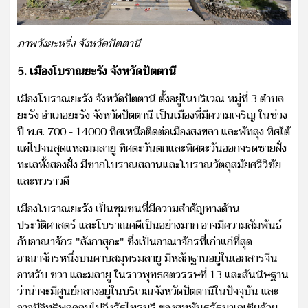
ภาพวังยะหริ่ง จังหวัดปัตตานี
5. เมืองโบราณยะรัง จังหวัดปัตตานี
เมืองโบราณยะรัง จังหวัดปัตตานี ตั้งอยู่ในบริเวณ หมู่ที่ 3 ตำบล
ยะรัง อำเภอยะรัง จังหวัดปัตตานี เป็นเมืองที่มีความเจริญ ในช่วง
ปี พ.ศ. 700 - 14000 ทิศเหนือติดต่อเมืองสงขลา และพัทลุง ทิศใต้
แผ่ไปจนสุดแหลมมลายู ทิศตะวันตกและทิศตะวันออกจรดชายฝั่ง
ทะเลทั้งสองฝั่ง มีซากโบราณสถานและโบราณวัตถุสมัยศรีวิชัย
และทวราวดี
เมืองโบราณยะรัง เป็นชุมชนที่มีความสำคัญทางด้าน
ประวัติศาสตร์ และโบราณคดีเป็นอย่างมาก อาจมีความสัมพันธ์
กับอาณาจักร "ลังกาสุกะ" ซึ่งเป็นอาณาจักรที่เก่าแก่ที่สุด
อาณาจักรหนึ่งบนคาบสมุทรมลายู มีหลักฐานอยู่ในเอกสารจีน
อาหรับ ชวา และมลายู ในราวพุทธศตวรรษที่ 13 และสันนิษฐาน
ว่าน่าจะมีศูนย์กลางอยู่ในบริเวณจังหวัดปัตตานีในปัจจุบัน และ
อาจมีอิทธิพลคลุมไปถึงรัฐไทรบุรี ของสหพันธรัฐมาเลเซียด้วย