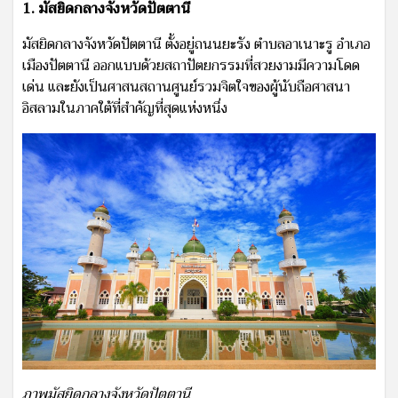
1. มัสยิดกลางจังหวัดปัตตานี
มัสยิดกลางจังหวัดปัตตานี ตั้งอยู่ถนนยะรัง ตำบลอาเนาะรู อำเภอ
เมืองปัตตานี ออกแบบด้วยสถาปัตยกรรมที่สวยงามมีความโดด
เด่น และยังเป็นศาสนสถานศูนย์รวมจิตใจของผู้นับถือศาสนา
อิสลามในภาคใต้ที่สำคัญที่สุดแห่งหนึ่ง
ภาพมัสยิดกลางจังหวัดปัตตานี