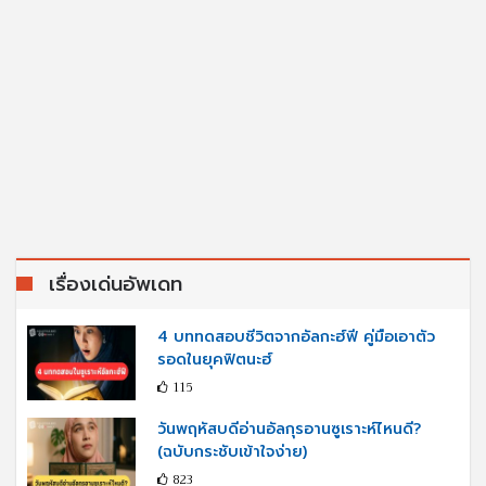
เรื่องเด่นอัพเดท
4 บททดสอบชีวิตจากอัลกะฮ์ฟี คู่มือเอาตัว
รอดในยุคฟิตนะฮ์
115
วันพฤหัสบดีอ่านอัลกุรอานซูเราะห์ไหนดี?
(ฉบับกระชับเข้าใจง่าย)
823