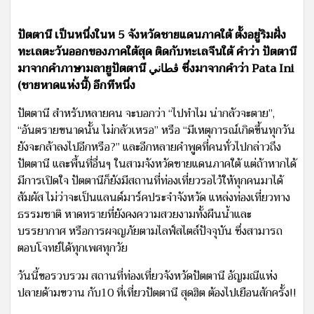
ปัตตานี เป็นหนึ่งในห 5 จังหวัดชายแดนภาคใต้ ตั้งอยู่ริมฝั่ง
ทะเลตะวันออกของภาคใต้สุด ติดกับทะเลจีนใต้ คำว่า ปัตตานี
มาจากคำภาษามลายูปัตตานี ڤطاني ซึ่งมาจากคำว่า Pata Ini
(ชายหาดแห่งนี้) อีกทีหนึ่ง
ปัตตานี สำหรับหลายคน จะบอกว่า “ไปทำไม น่ากลัวจะตาย”,
“อันตรายขนาดนั้น ไม่กลัวเหรอ” หรือ “มีเหตุการณ์เกิดขึ้นทุกวัน
ยังจะกล้าลงไปอีกหรือ?” และอีกหลายคำพูดที่คนทั่วไปกล่าวถึง
ปัตตานี และพื้นที่อื่นๆ ในสามจังหวัดชายแดนภาคใต้ แต่ถ้าหากได้
มีการเปิดใจ ปัตตานีก็ยังมีสถานที่ท่องเที่ยวรอไว้ให้ทุกคนมาได้
สัมผัส ไม่ว่าจะเป็นแลนด์มาร์คประจำจังหวัด แหล่งท่องเที่ยวทาง
ธรรมชาติ หาดทรายที่ยังคงความสวยงามทั้งผืนน้ำและ
บรรยากาศ หรือการผจญภัยตามไลฟ์สไตล์ปัจจุบัน ซึ่งสามารถ
ตอบโจทย์ได้ทุกเพศทุกวัย
วันนี้ขอรวบรวม สถานที่ท่องเที่ยวจังหวัดปัตตานี อัญมณีแห่ง
ปลายด้ามขวาน กับ10 ที่เที่ยวปัตตานี สุดฮิต ต้องไปเยือนสักครั้ง!!