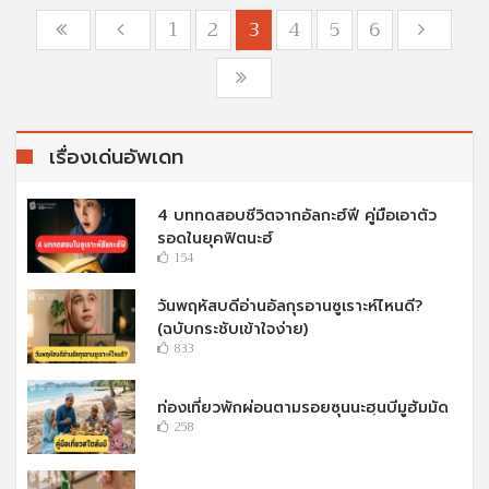
1
2
3
4
5
6
เรื่องเด่นอัพเดท
4 บททดสอบชีวิตจากอัลกะฮ์ฟี คู่มือเอาตัว
รอดในยุคฟิตนะฮ์
154
วันพฤหัสบดีอ่านอัลกุรอานซูเราะห์ไหนดี?
(ฉบับกระชับเข้าใจง่าย)
833
ท่องเที่ยวพักผ่อนตามรอยซุนนะฮฺนบีมูฮัมมัด
258