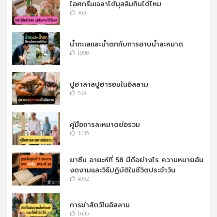
ไอศกรีมเจลาโต้มุสลิมกินได้ไหม
360
น้ำทะเลและน้ำตกกับการอาบน้ำละหมาด
1098
ปูฮาลาลปูฮารอมในอิสลาม
740
คู่มือการละหมาดย่อรวม
3435
ยาซีน อายะห์ที่ 58 มีดีอย่างไร ความหมายอัน
งดงามและวิธีปฏิบัติในชีวิตประจำวัน
4052
การฆ่าสัตว์ในอิสลาม
1605