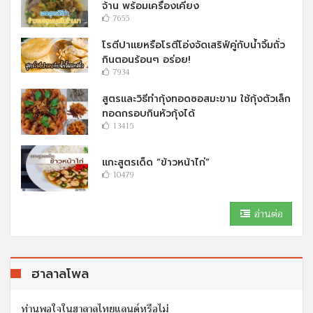
จ้าน พร้อมเครื่องเคียง
7655
โรตีปาแยหรือโรตีโอ่งจัดเสริฟ์คู่กับนํ้าจิ้มถั่ว
กินตอนร้อนๆ อร่อย!
7934
สูตรและวิธีทำกุ้งทอดซอสมะขาม ใช้กุ้งตัวเล็ก
ทอดกรอบกินหัวกุ้งได้
13415
แกะสูตรเด็ด “ข้าวหน้าไก่”
10479
อ่านต่อ
ฮาลาลโพล
ท่านพอใจในฮาลาลไทยแลนด์หรือไม่