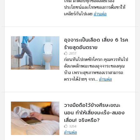
ไหม มาตอบทุกข้อสงสัยเรื่อง
ประโยชน์และโทษของการดื่มชาให้
เคลียร์กันไปเลย
อ่านต่อ
อุจจาระเป็นเลือด เสี่ยง 6 โรค
ร้ายสุดอันตราย
2857
ก่อนหันไปกดชักโครก คุณควรหันไป
สังเกตลักษณะของอุจจาระของคุณ
บ้าง เพราะสุขภาพของเราสามารถ
ตรวจได้ง่ายๆ จาก...
อ่านต่อ
วางมือถือไว้ข้างศีรษะขณะ
นอน ทำให้เสี่ยงมะเร็ง-สมอง
เสื่อม! จริงหรือ?
3264
อ่านต่อ