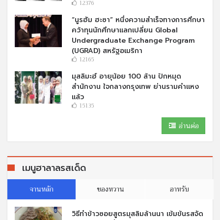
12376
“นูรฮัม ฮะซา” หนึ่งความสำเร็จทางการศึกษา
คว้าทุนนักศึกษาแลกเปลี่ยน Global
Undergraduate Exchange Program
(UGRAD) สหรัฐอเมริกา
12165
มุสลิมะฮ์ อายุน้อย 100 ล้าน ปักหมุด
สำนักงาน ใจกลางกรุงเทพ ย่านรามคำแหง
แล้ว
15135
อ่านต่อ
เมนูฮาลาลรสเด็ด
จานหลัก
ของหวาน
อาหรับ
วิธีทำข้าวซอยสูตรมุสลิมล้านนา เข้มข้นรสจัด