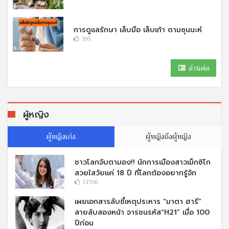
การดูแลรักษา เล็บมือ เล็บเท้า ตามซุนนะห์
395
อ่านต่อ
ผู้หญิง
ผู้หญิงเก่ง
ผู้หญิงถึงผู้หญิง
ชาวโลกจับตามอง!! นักการเมืองสาวเม็กซิโก
สวยใสวัยแค่ 18 ปี ที่โลกต้องอยากรู้จัก
11556
เผยเอกสารลับชี้เหตุประหาร “มาตา ฮารี”
สายลับสองหน้า จารชนรหัส“H21” เมื่อ 100
ปีก่อน