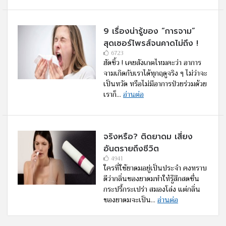
9 เรื่องน่ารู้ของ “การจาม”
สุดเซอร์ไพรส์จนคาดไม่ถึง !
6723
ฮัดชิ้ว ! เคยสังเกตไหมคะว่า อาการ
จามเกิดกับเราได้ทุกฤดูจริง ๆ ไม่ว่าจะ
เป็นหวัด หรือไม่มีอาการป่วยร่วมด้วย
เราก็...
อ่านต่อ
จริงหรือ? ติดยาดม เสี่ยง
อันตรายถึงชีวิต
4941
ใครที่ใช้ยาดมอยู่เป็นประจำ คงทราบ
ดีว่ากลิ่นของยาดมทำให้รู้สึกสดชื่น
กระปรี้กระเปร่า สมองโล่ง แต่กลิ่น
ของยาดมจะเป็น...
อ่านต่อ