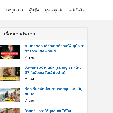
ย
เมนูฮาลาล
ผู้หญิง
ธุรกิจมุสลิม
คลิปวิดีโอ
เรื่องเด่นอัพเดท
4 บททดสอบชีวิตจากอัลกะฮ์ฟี คู่มือเอา
ตัวรอดในยุคฟิตนะฮ์
170
วันพฤหัสบดีอ่านอัลกุรอานซูเราะห์ไหน
ดี? (ฉบับกระชับเข้าใจง่าย)
844
ท่องเที่ยวพักผ่อนตามรอยซุนนะฮฺนบีมู
ฮัมมัด
259
ไอศกรีมเจลาโต้มุสลิมกินได้ไหม