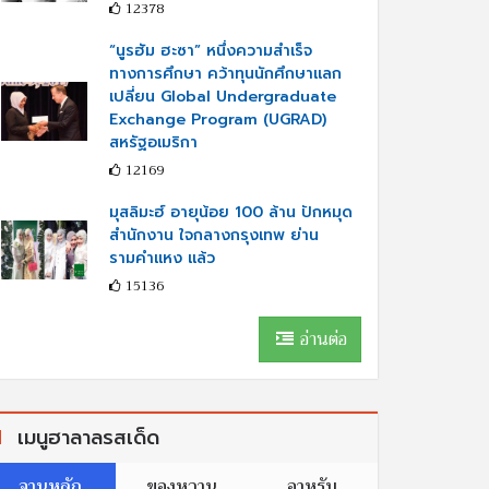
12378
“นูรฮัม ฮะซา” หนึ่งความสำเร็จ
ทางการศึกษา คว้าทุนนักศึกษาแลก
เปลี่ยน Global Undergraduate
Exchange Program (UGRAD)
สหรัฐอเมริกา
12169
มุสลิมะฮ์ อายุน้อย 100 ล้าน ปักหมุด
สำนักงาน ใจกลางกรุงเทพ ย่าน
รามคำแหง แล้ว
15136
อ่านต่อ
เมนูฮาลาลรสเด็ด
จานหลัก
ของหวาน
อาหรับ