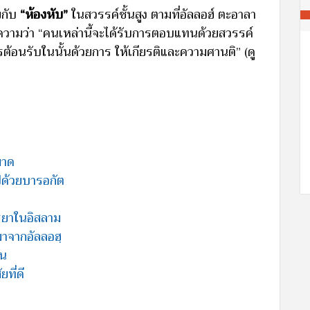
ยกับ
“ห้องหับ”
ในสวรรค์ชั้นสูง ตามที่อัลลอฮ์ ตะอาลา
นความว่า “คนเหล่านี้จะได้รับการตอบแทนด้วยสวรรค์
ต้อนรับในนั้นด้วยการ ให้เกียรติและความศานติ” (ดู
มาด
ปด้วยบารอกัต
รรยาในอิสลาม
มาจากอัลลอฮฺ
้น
ที่ดี