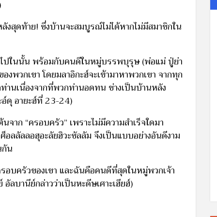
)
ลังสุดท้าย! ซึ่งบ้านจะสมบูรณ์ไม่ได้หากไม่มีสมาชิกใน
ในนั้น พร้อมกับคนดีในหมู่บรรพบุรุษ (พ่อแม่ ปู่ย่า
ของพวกเขา โดยมลาอิกะฮ์จะเข้ามาหาพวกเขา จากทุก
วกท่านเนื่องจากที่พวกท่านอดทน ช่างเป็นบ้านหลัง
าะอ์ดุ อายะฮ์ที่ 23-24)
ิ่มต้นจาก “ครอบครัว” เพราะไม่มีความสำเร็จใดมา
อลลัลลอฮุอะลัยฮิวะซัลลัม จึงเป็นแบบอย่างอันดีงาม
นกัน
บครอบครัวของเขา และฉันคือคนดีที่สุดในหมู่พวกเจ้า
อัลบานีย์กล่าวว่าเป็นหะดีษเศาะเฮียฮ์)