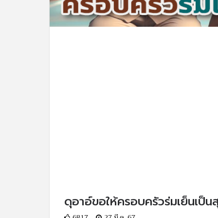
ดุอาอ์ขอให้ครอบครัวร่มเย็นเป็นส
6817
27 มี.ค. 67