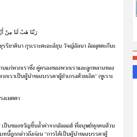
رَبَّنَا هَبْ لَنَا مِنْ أَزْو
ุรรียาตินา กุรเราะตะอะอ์ยุน วัจญ์อัลนา ลิลมุตตะกีนะ
านแก่พวกเราซึ่ง คู่ครองของพวกเราและลูกหลานของ
พวกเราเป็นผู้นำของบรรดาผู้ยำเกรงด้วยเถิด” (ซูเราะ
้ทรงเมตตา
”
เป็นของขวัญชิ้นล้ำค่าจากอัลลอฮ์ ที่มนุษย์ทุกคนล้วน
บทนี้ถูกกล่าวถึงก่อน “การได้เป็นผู้นำของบรรดาผู้