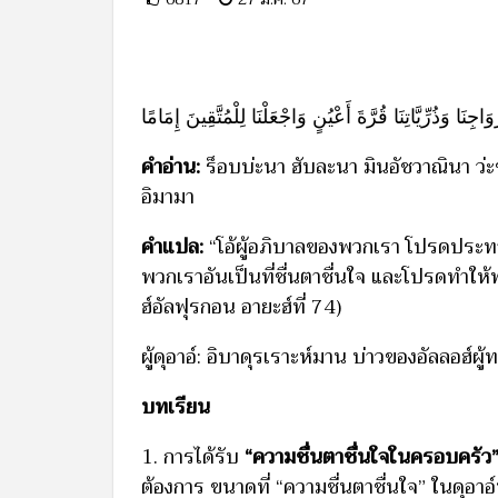
َاجِنَا وَذُرِّيَّاتِنَا قُرَّةَ أَعْيُنٍ وَاجْعَلْنَا لِلْمُتَّقِينَ إِمَامًا
คำอ่าน:
ร็อบบ่ะนา ฮับละนา มินอัชวาณินา ว่ะซ
อิมามา
คำแปล:
“โอ้ผู้อภิบาลของพวกเรา โปรดประท
พวกเราอันเป็นที่ชื่นตาชื่นใจ และโปรดทำให้
ฮ์อัลฟุรกอน อายะฮ์ที่ 74)
ผู้ดุอาอ์: อิบาดุรเราะห์มาน บ่าวของอัลลอฮ์ผู
บทเรียน
1. การได้รับ
“ความชื่นตาชื่นใจในครอบครัว
ต้องการ ขนาดที่ “ความชื่นตาชื่นใจ” ในดุอาอ์