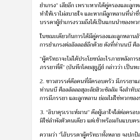
ยำเกรง” เสียอีก เพราะหากได้คู่ครองและลูกหลาน
ทำให้เราไม่สบายใจ และหากมีลูกหลานที่น่าชื่น
บรรดาผู้ยำเกรงรวมถึงได้เป็นแกนนำของพว
ในขณะเดียวกันการได้มีคู่ครองและลูกหลานอันเป
การยำเกรงต่ออัลลอฮ์อีกด้วย ดังที่ท่านนบี ศ็อ
“ผู้ศรัทธาจะไม่ได้ประโยชน์อะไรภายหลังการย
ภรรยาที่ดี” (บันทึกโดยสุยูฎีย์ กล่าวว่า เป็น
2. ชาวสวรรค์คือคนที่มีครอบครัว มีภรรยาแ
ท่านนบี ศ็อลลัลลอฮุอะลัยฮิวะซัลลัม จึงสำทั
การมีภรรยา และลูกหลาน ย่อมไม่ใช่พวกของ
3. “อิบาดุรเราะห์มาน” คือผู้เอาใจใส่ต่อค
มิใช่ลำพังตัวคนเดียว แต่เข้าพร้อมกันแบบคร
ความว่า “โอ้บรรดาผู้ศรัทธาทั้งหลาย จงปกป