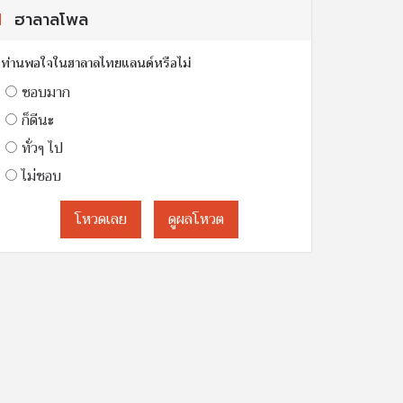
ฮาลาลโพล
ท่านพอใจในฮาลาลไทยแลนด์หรือไม่
ชอบมาก
ก็ดีนะ
ทั่วๆ ไป
ไม่ชอบ
โหวดเลย
ดูผลโหวต