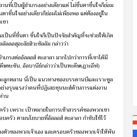
ที่เป็นผู้ยำเกรงอย่างเดียวแต่ ไม่ชื่นตาชื่นใจก็ย่อม
ตาชื่นใจอย่างเดียวก็ย่อมไม่เพียงพอ แต่ต้องอยู่ใน
กเขา
็นที่ชื่นตา ชื่นใจก็เป็นปัจจัยสำคัญที่จะช่วยให้เกิด
ลลัลลอฮุอะลัยฮิวะซัลลัม กล่าวว่า
ำเกรงต่ออัลลอฮ์ ตะอาลา มากไปกว่าการที่เขาได้มี
หะดีษหะซัน, อัลบานีย์กล่าวว่าเป็นหะดีษเฎาะอีฟ)
ละลูกหลาน นี่เป็น แนวทางของบรรดานบีและเราะซูล
บอย่างรุนแรงว่าคนที่ปฏิเสธซุนนะฮ์ด้านการแต่งงาน
ท่าน
รอบครัว เพราะ เป้าหมายในการเข้าสวรรค์ของพวกเขา
อบครัว ตามนโยบายที่อัลลอฮ์ ตะอาลา กำชับใช้ไว้
้องตัวของพวกเจ้าเอง และครอบครัวของพวกเจ้าให้พ้น