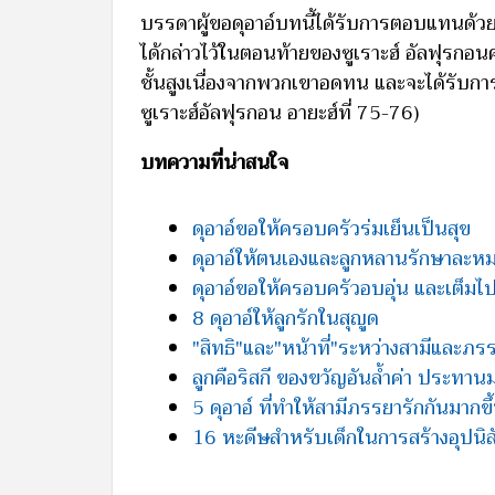
บรรดาผู้ขอดุอาอ์บทนี้ได้รับการตอบแทนด้ว
ได้กล่าวไว้ในตอนท้ายของซูเราะฮ์ อัลฟุรกอ
ชั้นสูงเนื่องจากพวกเขาอดทน และจะได้รับการ
ซูเราะฮ์อัลฟุรกอน อายะฮ์ที่ 75-76)
บทความที่น่าสนใจ
ดุอาอ์ขอให้ครอบครัวร่มเย็นเป็นสุข
ดุอาอ์ให้ตนเองและลูกหลานรักษาละห
ดุอาอ์ขอให้ครอบครัวอบอุ่น และเต็มไ
8 ดุอาอ์ให้ลูกรักในสุญูด
"สิทธิ"และ"หน้าที่"ระหว่างสามีและภ
ลูกคือริสกี ของขวัญอันล้ำค่า ประทาน
5 ดุอาอ์ ที่ทำให้สามีภรรยารักกันมากขึ
16 หะดีษสำหรับเด็กในการสร้างอุปนิสัย