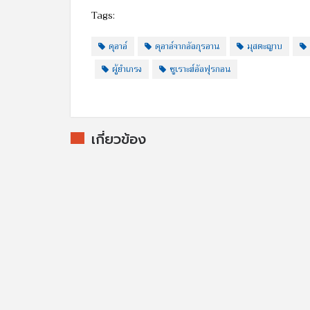
Tags:
ดุอาอ์
ดุอาอ์จากอัลกุรอาน
มุสตะญาบ
ผู้ยำเกรง
ซูเราะฮ์อัลฟุรกอน
เกี่ยวข้อง