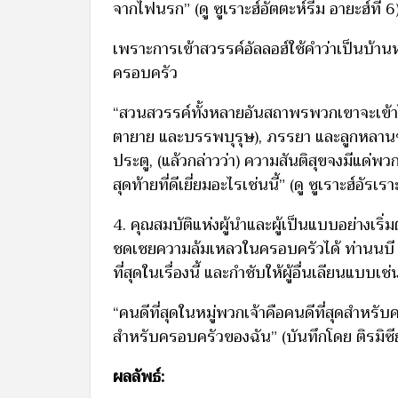
จากไฟนรก” (ดู ซูเราะฮ์อัตตะห์รีม อายะฮ์ที่ 6
เพราะการเข้าสวรรค์อัลลอฮ์ใช้คำว่าเป็นบ้านห
ครอบครัว
“สวนสวรรค์ทั้งหลายอันสถาพรพวกเขาจะเข้าไป
ตายาย และบรรพบุรุษ), ภรรยา และลูกหลาน
ประตู, (แล้วกล่าวว่า) ความสันติสุขจงมีแด่พ
สุดท้ายที่ดีเยี่ยมอะไรเช่นนี้” (ดู ซูเราะฮ์อัรเร
4. คุณสมบัติแห่งผู้นำและผู้เป็นแบบอย่างเร
ชดเชยความล้มเหลวในครอบครัวได้ ท่านนบี ศ็
ที่สุดในเรื่องนี้ และกำชับให้ผู้อื่นเลียนแบบเช่
“คนดีที่สุดในหมู่พวกเจ้าคือคนดีที่สุดสำหรั
สำหรับครอบครัวของฉัน” (บันทึกโดย ติรมิซีย์ 
ผลลัพธ์: