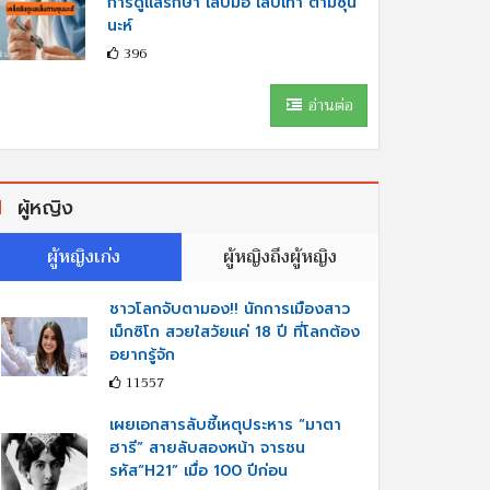
การดูแลรักษา เล็บมือ เล็บเท้า ตามซุน
นะห์
396
อ่านต่อ
ผู้หญิง
ผู้หญิงเก่ง
ผู้หญิงถึงผู้หญิง
ชาวโลกจับตามอง!! นักการเมืองสาว
เม็กซิโก สวยใสวัยแค่ 18 ปี ที่โลกต้อง
อยากรู้จัก
11557
เผยเอกสารลับชี้เหตุประหาร “มาตา
ฮารี” สายลับสองหน้า จารชน
รหัส“H21” เมื่อ 100 ปีก่อน