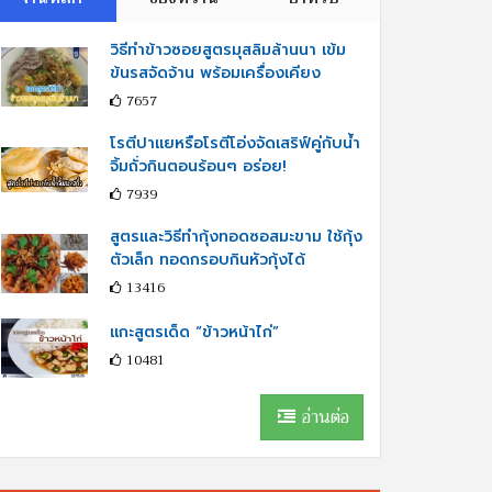
วิธีทำข้าวซอยสูตรมุสลิมล้านนา เข้ม
ข้นรสจัดจ้าน พร้อมเครื่องเคียง
7657
โรตีปาแยหรือโรตีโอ่งจัดเสริฟ์คู่กับนํ้า
จิ้มถั่วกินตอนร้อนๆ อร่อย!
7939
สูตรและวิธีทำกุ้งทอดซอสมะขาม ใช้กุ้ง
ตัวเล็ก ทอดกรอบกินหัวกุ้งได้
13416
แกะสูตรเด็ด “ข้าวหน้าไก่”
10481
อ่านต่อ