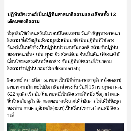
ปฏิทินฮิจเราะฮ์เป็นปฏิทินศาสนาอิสลามและเดือนทั้ง 12
เดือนของอิสลาม
ที่มุสลิมใช้กำหนดวันในรอบปีโดยเฉพาะ วันสำคัญๆทางศาสนา
อิสลาม ซึ่งใช้อยู่ในสังคมมุสลิมเป็นปกติ เป็นปฏิทินที่ใช้ ดวง
จันทร์เป็นหลักจึงเป็นปฏิทินประเภทจันทรคติ คล้ายกับปฏิทิน
ของศาสนาอื่นๆ เช่น พุทธ ยิว คริสเตียน จีนเป็นต้น เพียงแต่ใช้
เงื่อนไขของดวงจันทร์แตกต่าง กันปฏิทินฮิจเราะฮ์เรียกตาม
อิสลามว่าปฏิทิน กอมารียะฮ์(kamariah)
ฮิจเราะฮ์ หมายถึงการอพยพ เป็นปีที่ท่านศาสดามุฮัมหมัด(ศอลฯ)
อพยพ จากมักกะฮฺไปยังมาดีนะฮ์ ตรงกับ วันที่ 15 กรกฎาคม ค.ศ.
622 มุสลิมเริ่มนับวันอพยพนี้เป็นฮิจเราะฮ์ที่หนึ่ง ซึ่งถูกกำหนด
ขึ้นในสมัย อุมัร อัล คอตตอบ จะสังเกตได้ว่าอิสลามไม่ได้ใช้ข้อมูล
ของท่าน ศาสดามุฮัมหมัด(ศฮลฯ)เป็นเงื่อนไขการกำหนดปี ฮิจเร
าะฮ์