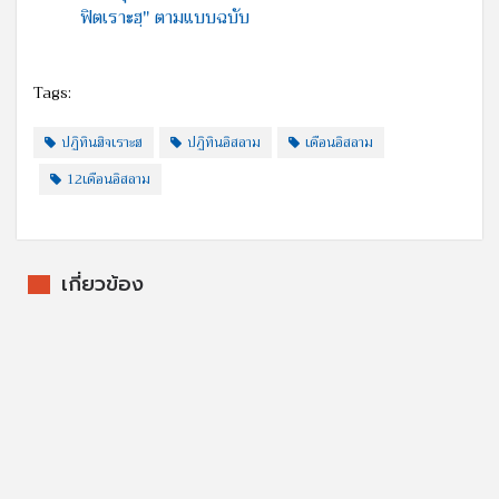
ฟิตเราะฮฺ" ตามแบบฉบับ
Tags:
ปฏิทินฮิจเราะฮ
ปฏิทินอิสลาม
เดือนอิสลาม
12เดือนอิสลาม
เกี่ยวข้อง