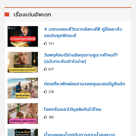
เรื่องเด่นอัพเดท
4 บททดสอบชีวิตจากอัลกะฮ์ฟี คู่มือเอาตัว
รอดในยุคฟิตนะฮ์
163
วันพฤหัสบดีอ่านอัลกุรอานซูเราะห์ไหนดี?
(ฉบับกระชับเข้าใจง่าย)
837
ท่องเที่ยวพักผ่อนตามรอยซุนนะฮฺนบีมูฮัมมัด
258
ไอศกรีมเจลาโต้มุสลิมกินได้ไหม
360
น้ำทะเลและน้ำตกกับการอาบน้ำละหมาด