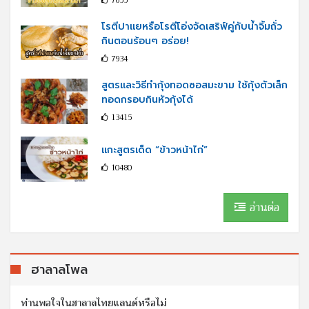
7655
โรตีปาแยหรือโรตีโอ่งจัดเสริฟ์คู่กับนํ้าจิ้มถั่ว
กินตอนร้อนๆ อร่อย!
7934
สูตรและวิธีทำกุ้งทอดซอสมะขาม ใช้กุ้งตัวเล็ก
ทอดกรอบกินหัวกุ้งได้
13415
แกะสูตรเด็ด “ข้าวหน้าไก่”
10480
อ่านต่อ
ฮาลาลโพล
ท่านพอใจในฮาลาลไทยแลนด์หรือไม่