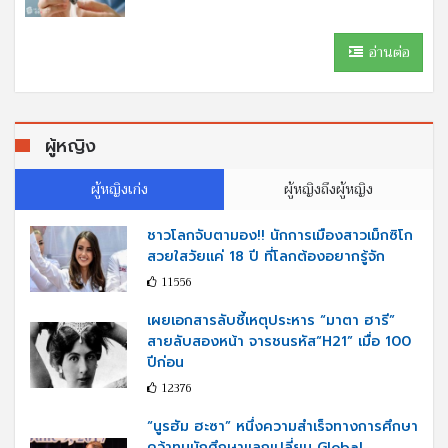
อ่านต่อ
ผู้หญิง
ผู้หญิงเก่ง
ผู้หญิงถึงผู้หญิง
ชาวโลกจับตามอง!! นักการเมืองสาวเม็กซิโก
สวยใสวัยแค่ 18 ปี ที่โลกต้องอยากรู้จัก
11556
เผยเอกสารลับชี้เหตุประหาร “มาตา ฮารี”
สายลับสองหน้า จารชนรหัส“H21” เมื่อ 100
ปีก่อน
12376
“นูรฮัม ฮะซา” หนึ่งความสำเร็จทางการศึกษา
คว้าทุนนักศึกษาแลกเปลี่ยน Global