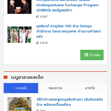
Undergraduate Exchange Program
(UGRAD) สหรัฐอเมริกา
12167
มุสลิมะฮ์ อายุน้อย 100 ล้าน ปักหมุด
สำนักงาน ใจกลางกรุงเทพ ย่านรามคำแหง
แล้ว
15135
อ่านต่อ
เมนูฮาลาลรสเด็ด
จานหลัก
ของหวาน
อาหรับ
วิธีทำข้าวซอยสูตรมุสลิมล้านนา เข้มข้นรสจัด
จ้าน พร้อมเครื่องเคียง