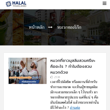
หน้าหลัก
หมวกซองโก๊ก
หมวกที่ชาวมุสลิมสวมศรีษะ
คืออะไร ? ทำไมต้องสวม
หมวกด้วย
2538
เวลาที่ไปมัสยิด หรือสถานที่สำหรับ
ทำการละหมาด จะเห็นผู้ชายมุสลิม
มักจะสวมหมวกเล็ก ๆ ไว้บนหัว มา
หลากสีหลายรูปแบบ แต่ที่แน่ ๆ คือ
มันบังแดดไม่ได้ แล้วหมวกเหล่านั้น
มีไว้ทำอะไร ?
อ่านต่อ