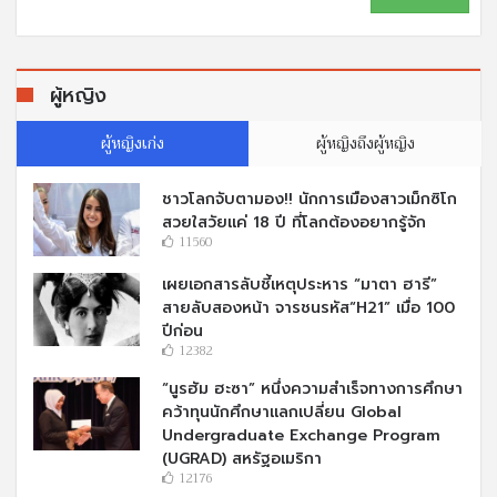
ผู้หญิง
ผู้หญิงเก่ง
ผู้หญิงถึงผู้หญิง
ชาวโลกจับตามอง!! นักการเมืองสาวเม็กซิโก
สวยใสวัยแค่ 18 ปี ที่โลกต้องอยากรู้จัก
11560
เผยเอกสารลับชี้เหตุประหาร “มาตา ฮารี”
สายลับสองหน้า จารชนรหัส“H21” เมื่อ 100
ปีก่อน
12382
“นูรฮัม ฮะซา” หนึ่งความสำเร็จทางการศึกษา
คว้าทุนนักศึกษาแลกเปลี่ยน Global
Undergraduate Exchange Program
(UGRAD) สหรัฐอเมริกา
12176