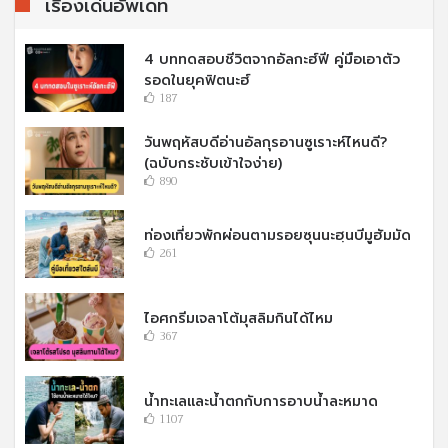
เรื่องเด่นอัพเดท
4 บททดสอบชีวิตจากอัลกะฮ์ฟี คู่มือเอาตัว
รอดในยุคฟิตนะฮ์
187
วันพฤหัสบดีอ่านอัลกุรอานซูเราะห์ไหนดี?
(ฉบับกระชับเข้าใจง่าย)
890
ท่องเที่ยวพักผ่อนตามรอยซุนนะฮฺนบีมูฮัมมัด
261
ไอศกรีมเจลาโต้มุสลิมกินได้ไหม
367
น้ำทะเลและน้ำตกกับการอาบน้ำละหมาด
1107