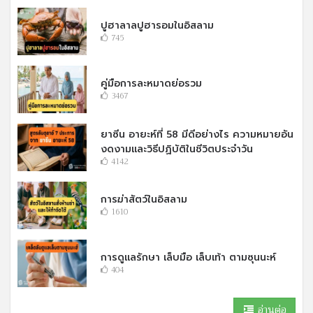
ปูฮาลาลปูฮารอมในอิสลาม
745
คู่มือการละหมาดย่อรวม
3467
ยาซีน อายะห์ที่ 58 มีดีอย่างไร ความหมายอัน
งดงามและวิธีปฏิบัติในชีวิตประจำวัน
4142
การฆ่าสัตว์ในอิสลาม
1610
การดูแลรักษา เล็บมือ เล็บเท้า ตามซุนนะห์
404
อ่านต่อ