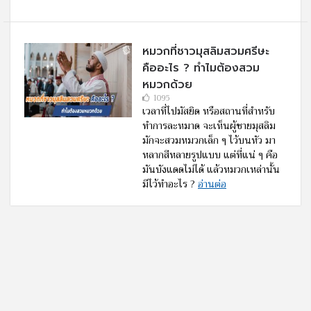
หมวกที่ชาวมุสลิมสวมศรีษะ
คืออะไร ? ทำไมต้องสวม
หมวกด้วย
1095
เวลาที่ไปมัสยิด หรือสถานที่สำหรับ
ทำการละหมาด จะเห็นผู้ชายมุสลิม
มักจะสวมหมวกเล็ก ๆ ไว้บนหัว มา
หลากสีหลายรูปแบบ แต่ที่แน่ ๆ คือ
มันบังแดดไม่ได้ แล้วหมวกเหล่านั้น
มีไว้ทำอะไร ?
อ่านต่อ