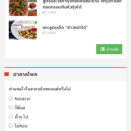
สูตรและวิธีทำกุ้งทอดซอสมะขาม ใช้กุ้งตัวเล็ก
ทอดกรอบกินหัวกุ้งได้
13418
แกะสูตรเด็ด “ข้าวหน้าไก่”
10482
อ่านต่อ
ฮาลาลโพล
ท่านพอใจในฮาลาลไทยแลนด์หรือไม่
ชอบมาก
ก็ดีนะ
ทั่วๆ ไป
ไม่ชอบ