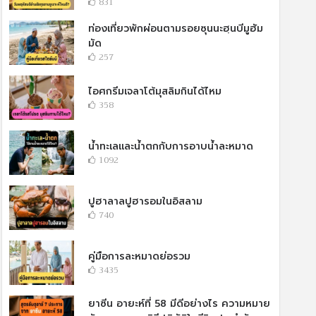
831
ท่องเที่ยวพักผ่อนตามรอยซุนนะฮฺนบีมูฮัม
มัด
257
ไอศกรีมเจลาโต้มุสลิมกินได้ไหม
358
น้ำทะเลและน้ำตกกับการอาบน้ำละหมาด
1092
ปูฮาลาลปูฮารอมในอิสลาม
740
คู่มือการละหมาดย่อรวม
3435
ยาซีน อายะห์ที่ 58 มีดีอย่างไร ความหมาย