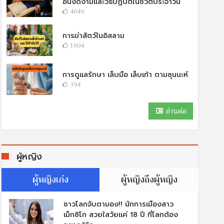
อันงดงามและวิธีปฏิบัติในชีวิตประจำวัน
4049
การฆ่าสัตว์ในอิสลาม
1604
การดูแลรักษา เล็บมือ เล็บเท้า ตามซุนนะห์
394
อ่านต่อ
ผู้หญิง
ผู้หญิงเก่ง
ผู้หญิงถึงผู้หญิง
ชาวโลกจับตามอง!! นักการเมืองสาว
เม็กซิโก สวยใสวัยแค่ 18 ปี ที่โลกต้อง