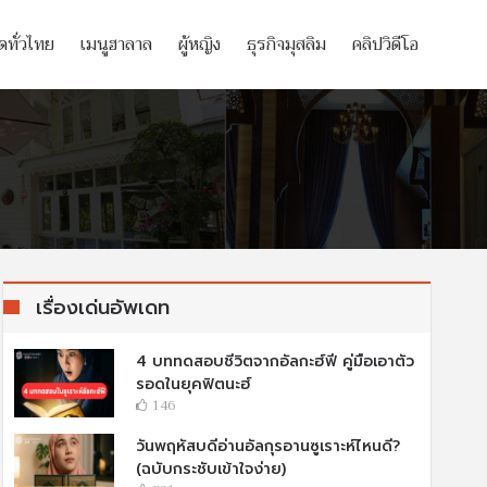
ิดทั่วไทย
เมนูฮาลาล
ผู้หญิง
ธุรกิจมุสลิม
คลิปวิดีโอ
เรื่องเด่นอัพเดท
4 บททดสอบชีวิตจากอัลกะฮ์ฟี คู่มือเอาตัว
รอดในยุคฟิตนะฮ์
146
วันพฤหัสบดีอ่านอัลกุรอานซูเราะห์ไหนดี?
(ฉบับกระชับเข้าใจง่าย)