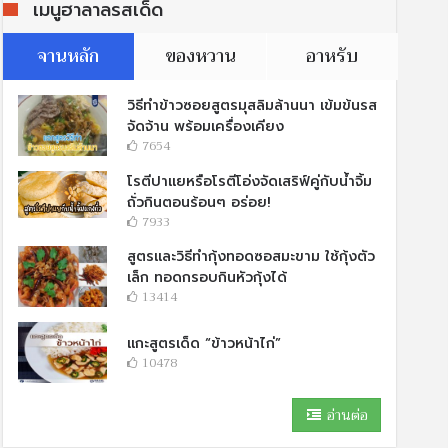
เมนูฮาลาลรสเด็ด
จานหลัก
ของหวาน
อาหรับ
วิธีทำข้าวซอยสูตรมุสลิมล้านนา เข้มข้นรส
จัดจ้าน พร้อมเครื่องเคียง
7654
โรตีปาแยหรือโรตีโอ่งจัดเสริฟ์คู่กับนํ้าจิ้ม
ถั่วกินตอนร้อนๆ อร่อย!
7933
สูตรและวิธีทำกุ้งทอดซอสมะขาม ใช้กุ้งตัว
เล็ก ทอดกรอบกินหัวกุ้งได้
13414
แกะสูตรเด็ด “ข้าวหน้าไก่”
10478
อ่านต่อ