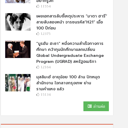
อยากรู้จัก
11554
เผยเอกสารลับชี้เหตุประหาร “มาตา ฮารี”
สายลับสองหน้า จารชนรหัส“H21” เมื่อ
100 ปีก่อน
12375
“นูรฮัม ฮะซา” หนึ่งความสำเร็จทางการ
ศึกษา คว้าทุนนักศึกษาแลกเปลี่ยน
Global Undergraduate Exchange
Program (UGRAD) สหรัฐอเมริกา
12164
มุสลิมะฮ์ อายุน้อย 100 ล้าน ปักหมุด
สำนักงาน ใจกลางกรุงเทพ ย่าน
รามคำแหง แล้ว
15134
อ่านต่อ