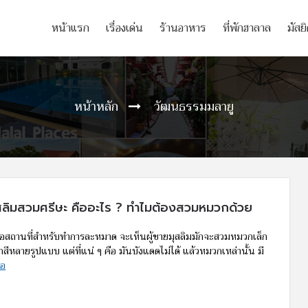
หน้าแรก
เรื่องเด่น
ร้านอาหาร
ที่พักฮาลาล
มัสย
หน้าหลัก
วัฒนธรรมมลายู
ุสลิมสวมศรีษะ คืออะไร ? ทำไมต้องสวมหมวกด้วย
หรือสถานที่สำหรับทำการละหมาด จะเห็นผู้ชายมุสลิมมักจะสวมหมวกเล็ก
สีหลายรูปแบบ แต่ที่แน่ ๆ คือ มันบังแดดไม่ได้ แล้วหมวกเหล่านั้น มี
่อ