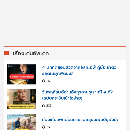
เรื่องเด่นอัพเดท
4 บททดสอบชีวิตจากอัลกะฮ์ฟี คู่มือเอาตัว
รอดในยุคฟิตนะฮ์
163
วันพฤหัสบดีอ่านอัลกุรอานซูเราะห์ไหนดี?
(ฉบับกระชับเข้าใจง่าย)
837
ท่องเที่ยวพักผ่อนตามรอยซุนนะฮฺนบีมูฮัมมัด
258