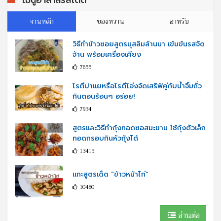
จานหลัก
ของหวาน
อาหรับ
วิธีทำข้าวซอยสูตรมุสลิมล้านนา เข้มข้นรสจัด
จ้าน พร้อมเครื่องเคียง
7655
โรตีปาแยหรือโรตีโอ่งจัดเสริฟ์คู่กับนํ้าจิ้มถั่ว
กินตอนร้อนๆ อร่อย!
7934
สูตรและวิธีทำกุ้งทอดซอสมะขาม ใช้กุ้งตัวเล็ก
ทอดกรอบกินหัวกุ้งได้
13415
แกะสูตรเด็ด “ข้าวหน้าไก่”
10480
อ่านต่อ