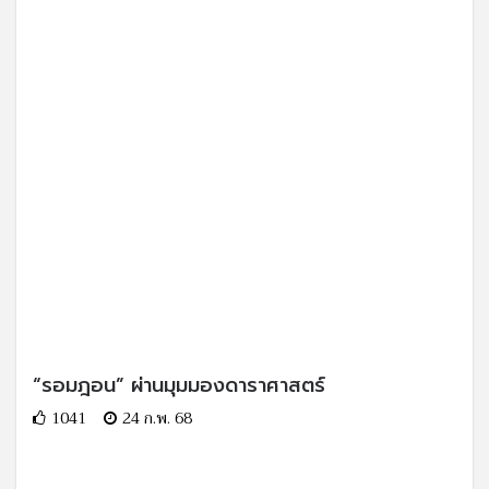
“รอมฎอน” ผ่านมุมมองดาราศาสตร์
1041
24 ก.พ. 68