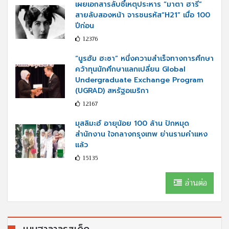
เผยเอกสารลับชี้เหตุประหาร “มาตา ฮารี”
สายลับสองหน้า จารชนรหัส“H21” เมื่อ 100
ปีก่อน
12376
“นูรฮัม ฮะซา” หนึ่งความสำเร็จทางการศึกษา
คว้าทุนนักศึกษาแลกเปลี่ยน Global
Undergraduate Exchange Program
(UGRAD) สหรัฐอเมริกา
12167
มุสลิมะฮ์ อายุน้อย 100 ล้าน ปักหมุด
สำนักงาน ใจกลางกรุงเทพ ย่านรามคำแหง
แล้ว
15135
อ่านต่อ
เมนูฮาลาลรสเด็ด