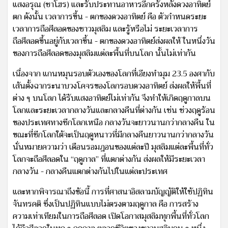
แสงอรุณ (ซาโฮร) และรับประทานอาหารอีกครั้งหลังดวงอาทิตย์
ตก ดังนั้น เวลาการขึ้น - ตกของดวงอาทิตย์ คือ ตัวกำหนดระยะ
เวลาการถือศีลอดของชาวมุสลิม และรู้หรือไม่ ระยะเวลาการ
ถือศีลอดขึ้นอยู่กับเวลาขึ้น - ตกของดวงอาทิตย์ส่งผลให้ ในหนึ่งวัน
ของการถือศีลอดของมุสลิมแต่ละพื้นที่บนโลก นั้นไม่เท่ากัน
เนื่องจาก แกนหมุนรอบตัวเองของโลกที่เอียงทำมุม 23.5 องศากับ
เส้นตั้งฉากระนาบวงโคจรของโลกรอบดวงอาทิตย์ ส่งผลให้พื้นที่
ต่าง ๆ บนโลก ได้รับแสงอาทิตย์ไม่เท่ากัน จึงทำให้เกิดฤดูกาลบน
โลกและระยะเวลากลางวันและกลางคืนที่ต่างกัน เช่น ช่วงฤดูร้อน
ของประเทศทางซีกโลกเหนือ กลางวันจะยาวนานกว่ากลางคืน ใน
ขณะที่ซีกโลกใต้จะเป็นฤดูหนาวที่มีกลางคืนยาวนานกว่ากลางวัน
นั่นหมายความว่า เดือนรอมฎอนของแต่ละปี มุสลิมแต่ละพื้นที่ทั่ว
โลกจะถือศีลอดใน “ฤดูกาล” ที่แตกต่างกัน ส่งผลให้มีระยะเวลา
กลางวัน - กลางคืนแตกต่างกันไปในแต่ละประเทศ
และหากพิจารณาถึงข้อนี้ การที่ศาสนาอิสลามบัญญัติให้ใช้ปฏิทิน
จันทรคติ ซึ่งเป็นปฏิทินแบบไม่ตรงตามฤดูกาล คือ การสร้าง
ความเท่าเทียมในการถือศีลอด เปิดโอกาสมุสลิมทุกพื้นที่ทั่วโลก