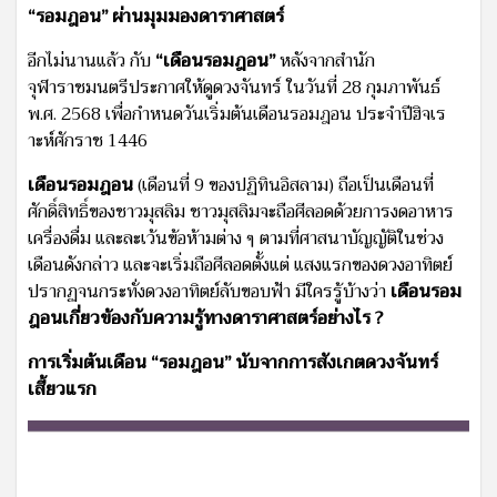
“รอมฎอน” ผ่านมุมมองดาราศาสตร์
อีกไม่นานแล้ว กับ
“เดือนรอมฎอน”
หลังจากสำนัก
จุฬาราชมนตรีประกาศให้ดูดวงจันทร์ ในวันที่ 28 กุมภาพันธ์
พ.ศ. 2568 เพื่อกำหนดวันเริ่มต้นเดือนรอมฎอน ประจำปีฮิจเร
าะห์ศักราช 1446
เดือนรอมฎอน
(เดือนที่ 9 ของปฏิทินอิสลาม) ถือเป็นเดือนที่
ศักดิ์สิทธิ์ของชาวมุสลิม ชาวมุสลิมจะถือศีลอดด้วยการงดอาหาร
เครื่องดื่ม และละเว้นข้อห้ามต่าง ๆ ตามที่ศาสนาบัญญัติในช่วง
เดือนดังกล่าว และจะเริ่มถือศีลอดตั้งแต่ แสงแรกของดวงอาทิตย์
ปรากฏจนกระทั่งดวงอาทิตย์ลับขอบฟ้า มีใครรู้บ้างว่า
เดือนรอม
ฎอนเกี่ยวข้องกับความรู้ทางดาราศาสตร์อย่างไร ?
การเริ่มต้นเดือน “รอมฎอน” นับจากการสังเกตดวงจันทร์
เสี้ยวแรก