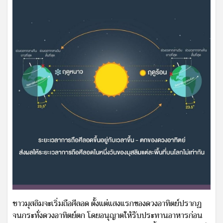
ชาวมุสลิมจะเริ่มถือศีลอด ตั้งแต่แสงแรกของดวงอาทิตย์ปรากฏ
จนกระทั่งดวงอาทิตย์ตก โดยอนุญาตให้รับประทานอาหารก่อน