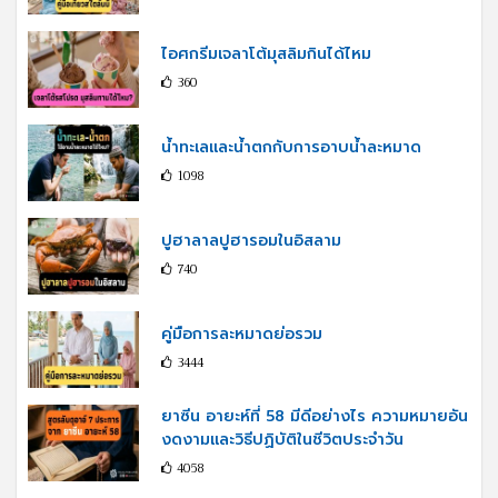
ไอศกรีมเจลาโต้มุสลิมกินได้ไหม
360
น้ำทะเลและน้ำตกกับการอาบน้ำละหมาด
1098
ปูฮาลาลปูฮารอมในอิสลาม
740
คู่มือการละหมาดย่อรวม
3444
ยาซีน อายะห์ที่ 58 มีดีอย่างไร ความหมายอัน
งดงามและวิธีปฏิบัติในชีวิตประจำวัน
4058