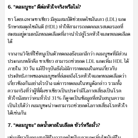
6. “คอมบูชะ” ดีต่อหัวใจจริงหรือไม่?
ชา โดยเฉพาะชาเขียว มีคุณสมบัติช่วยลดไขมันเลว (LDL) และ
รักษาสมดุลไขมันดี (HDL) ทำให้สามารถลดคลอเรสเตอรอลที่
สะสมอยู่ตามผนังหลอดเลือดที่อาจนำไปสู่โรคหัวใจและหลอดเลือด
ได้
จากงานวิจัยที่ใช้หนูเป็นตัวทดลองยังบอกอีกว่า คอมบูชะที่มีส่วน
ประกอบหลักคือ ชาเขียว สามารถช่วยลด LDL และเพิ่ม HDL ได้
ภายใน 30 วัน แม้ปัจจุบันยังไม่มีการทดลองในคนเกี่ยวกับ
ประสิทธิภาพของคอมบูชะที่ส่งผลถึงโรคหัวใจและหลอดเลือดว่า
เกี่ยวข้องกันอย่างไรบ้าง แต่การทดลองในหนูดังกล่าว รวมทั้ง
ความจริงที่ว่าผู้ที่ดื่มชาเขียวเป็นประจำมีโอกาสเสี่ยงเป็นโรค
หัวใจน้อยกว่าคนทั่วไป 31% ก็ดูจะเป็นข้อมูลที่สนับสนุนความ
เป็นไปได้ว่า คอมบูชะน่าจะสามารถช่วยลดโอกาสเสี่ยงโรคหัวใจ
ได้เช่นกัน
7. “คอมบูชะ” ลดน้ำตาลในเลือด ชัวร์หรือมั่ว?
เช่นเดียวกับคุณสมบัติในการลดไขมันเลวและเพิ่มไขมันดีใน