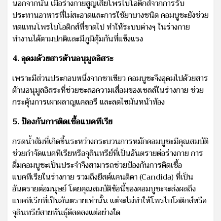
นอกจากนั้น เมื่อร่างกายสูญเสียโพรไบโอติกส์จากการรับ
ประทานอาหารที่ไม่สะอาดและการใช้ยาบางชนิด คอมบูชะยังช่วย
ทดแทนโพรไบโอติกส์ที่ขาดไป ทำให้ระบบต่างๆ ในร่างกาย
ทำงานได้ตามปกติและมีภูมิคุ้มกันที่แข็งแรง
4. อุดมด้วยสารต้านอนุมูลอิสระ
เพราะมีส่วนประกอบหนึ่งจากชาเขียว คอมบูชะจึงอุดมไปด้วยสาร
ต้านอนุมูลอิสระที่ช่วยชะลอความเสื่อมของเซลล์ในร่างกาย ช่วย
กระตุ้นการเผาผลาญแคลอรี และลดไขมันหน้าท้อง
5. ป้องกันการติดเชื้อแบคทีเรีย
กรดน้ำส้มที่เกิดขึ้นระหว่างกระบวนการหมักคอมบูชะมีคุณสมบัติ
ช่วยกำจัดแบคทีเรียหรือจุลินทรีย์ที่เป็นอันตรายต่อร่างกาย การ
ดื่มคอมบูชะเป็นประจำจึงสามารถช่วยป้องกันการติดเชื้อ
แบคทีเรียในร่างกาย รวมถึงยีสต์แคนดิดา (Candida) ที่เป็น
อันตรายต่อมนุษย์ โดยคุณสมบัติข้อนี้ของคอมบูชะจะส่งผลถึง
แบคทีเรียที่เป็นอันตรายเท่านั้น แต่จะไม่ทำให้โพรไบโอติกส์หรือ
จุลินทรีย์สายพันธุ์ดีลดลงแต่อย่างใด