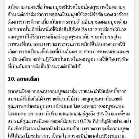
แม้หลายคนจะเชื่อว่าคอมบูชะมีประโยชน์ต่อสุขภาพในหลายๆ
ด้าน แต่อย่าลืมว่าการทดลองในมนุษย์ยังคงมีจำกัด และเรายังคง
ต้องการการศึกษาเกี่ยวกับผลกระทบด้านอื่นๆ ของคอมบูชะด้วย
นอกจากนั้น อีกสิ่งหนึ่งที่ลืมไปไม่ได้เลยคือ เราควรเลือกบริโภค
คอมบูชะที่ได้รับการหมักอย่างถูกสุขอนามัย รวมทั้งบรรจุใน
ภาชนะที่เหมาะสม เพราะกระบวนการหมักที่ไม่สะอาดจะก่อให้
เกิดการปนเปื้อนเชื้อโรคที่เป็นอันตราย ส่วนภาชนะเหล็กและเซ
รามิกเคลือบ จะทำปฏิกิริยากับกรดในคอมบูชะ ก่อให้เกิดสารพิษ
ที่เป็นอันตรายถึงขั้นร้ายแรงต่อชีวิตได้
10. ฉลาดเลือก
หากสนใจอยากลองหาคอมบูชะมาดื่ม เราแนะนำให้เลือกซื้อจาก
แบรนด์ที่เชื่อถือได้ เพราะมีแนวโน้มว่าจะถูกสุขอนามัยและมี
คุณภาพกว่าคอมบูชะแบบโฮมเมด โดยเฉพาะว่าคอมบูชะแบบ
โฮมเมดบางรายอาจมีปริมาณแอลกอฮอล์สูงถึง 3% ในขณะที่ของ
แบรนด์คุณภาพมีแอลกอฮอล์น้อยกว่า 0.5% ที่สำคัญอีกอย่าง อย่า
ลืมเช็คปริมาณน้ำตาลในส่วนผสมด้วย เพราะการจะดื่มคอมบูชะ
ให้ได้ประโยชน์มากกว่าโทษ ไม่ควรจะมีน้ำตาลในปริมาณมาก