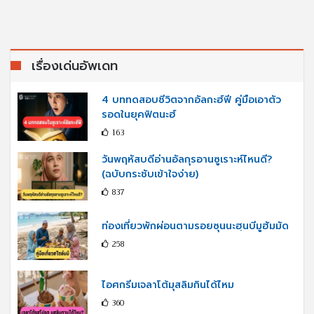
เรื่องเด่นอัพเดท
4 บททดสอบชีวิตจากอัลกะฮ์ฟี คู่มือเอาตัว
รอดในยุคฟิตนะฮ์
163
วันพฤหัสบดีอ่านอัลกุรอานซูเราะห์ไหนดี?
(ฉบับกระชับเข้าใจง่าย)
837
ท่องเที่ยวพักผ่อนตามรอยซุนนะฮฺนบีมูฮัมมัด
258
ไอศกรีมเจลาโต้มุสลิมกินได้ไหม
360