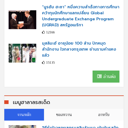
“นูรฮัม ฮะซา” หนึ่งความสำเร็จทางการศึกษา
คว้าทุนนักศึกษาแลกเปลี่ยน Global
Undergraduate Exchange Program
(UGRAD) สหรัฐอเมริกา
12166
มุสลิมะฮ์ อายุน้อย 100 ล้าน ปักหมุด
สำนักงาน ใจกลางกรุงเทพ ย่านรามคำแหง
แล้ว
15135
อ่านต่อ
เมนูฮาลาลรสเด็ด
จานหลัก
ของหวาน
อาหรับ
วิธีทำข้าวซอยสูตรมุสลิมล้านนา เข้มข้นรสจัด