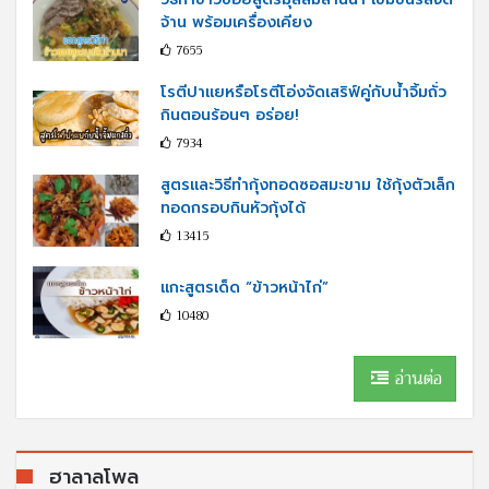
จ้าน พร้อมเครื่องเคียง
7655
โรตีปาแยหรือโรตีโอ่งจัดเสริฟ์คู่กับนํ้าจิ้มถั่ว
กินตอนร้อนๆ อร่อย!
7934
สูตรและวิธีทำกุ้งทอดซอสมะขาม ใช้กุ้งตัวเล็ก
ทอดกรอบกินหัวกุ้งได้
13415
แกะสูตรเด็ด “ข้าวหน้าไก่”
10480
อ่านต่อ
ฮาลาลโพล