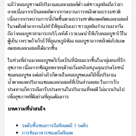
แม้ว่าคอมบูชาจะมีปริมาณแอลกอฮอล์ต่ำ แต่ชาวมุสลิมถือว่าฮา
ลาลเนื่องจากเป็นผลผลิตจากกระบวนการหมักตามธรรมชาติ
เนื่องจากกระบวนการนี้เกิดขึ้นตามธรรมชาติและผลิตแอลกอฮอล์
ในระดับต่ำมากจนไม่ทำให้คุณมึนเมา ชาวมุสลิมจำนวนมากจึง
ถือว่าคอมบูชาสามารถบริโภคได้ เราแนะนำให้เก็บคอมบูชาไว้ใน
ตู้เย็น เพราะถ้าเก็บไว้ที่อุณหภูมิห้อง คอมบูชาอาจหมักต่อไปและ
สะสมแอลกอฮอล์ได้มากขึ้น
ในช่วงที่ผ่านมาคอมบูชะก็เริ่มเป็นที่นิยมมากขึ้นในกลุ่มคนที่รัก
สุขภาพ เนื่องจากข้อมูลหลายๆด้านเริ่มสนับสนุนคุณประโยชน์
ของคอมบูชะ แต่อย่างไรก็ตามในคอมบูชะเองก็มีทั้งปริมาณ
น้ำตาลและปริมาณของแอลกอฮอล์ที่เป็นส่วนผสม ในการรับ
ประทานก็ควรเลือกรับประทานในปริมาณที่พอดี ไม่มากเกินไป
เพื่อสุขภาพที่ดีอย่างที่คุณต้องการ
บทความที่น่าสนใจ
ระดับขั้นของการถือศีลอดมี 3 ระดับ
การชิมอาหารขณะถือศีลอด