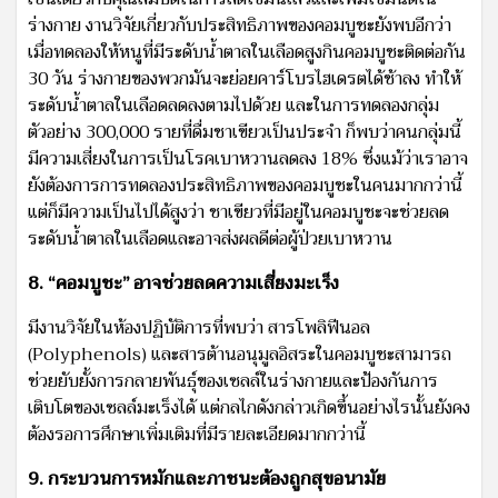
ร่างกาย งานวิจัยเกี่ยวกับประสิทธิภาพของคอมบูชะยังพบอีกว่า
เมื่อทดลองให้หนูที่มีระดับน้ำตาลในเลือดสูงกินคอมบูชะติดต่อกัน
30 วัน ร่างกายของพวกมันจะย่อยคาร์โบรไฮเดรตได้ช้าลง ทำให้
ระดับน้ำตาลในเลือดลดลงตามไปด้วย และในการทดลองกลุ่ม
ตัวอย่าง 300,000 รายที่ดื่มชาเขียวเป็นประจำ ก็พบว่าคนกลุ่มนี้
มีความเสี่ยงในการเป็นโรคเบาหวานลดลง 18% ซึ่งแม้ว่าเราอาจ
ยังต้องการการทดลองประสิทธิภาพของคอมบูชะในคนมากกว่านี้
แต่ก็มีความเป็นไปได้สูงว่า ชาเขียวที่มีอยู่ในคอมบูชะจะช่วยลด
ระดับน้ำตาลในเลือดและอาจส่งผลดีต่อผู้ป่วยเบาหวาน
8. “คอมบูชะ” อาจช่วยลดความเสี่ยงมะเร็ง
มีงานวิจัยในห้องปฏิบัติการที่พบว่า สารโพลิฟีนอล
(Polyphenols) และสารต้านอนุมูลอิสระในคอมบูชะสามารถ
ช่วยยับยั้งการกลายพันธุ์ของเซลล์ในร่างกายและป้องกันการ
เติบโตของเซลล์มะเร็งได้ แต่กลไกดังกล่าวเกิดขึ้นอย่างไรนั้นยังคง
ต้องรอการศึกษาเพิ่มเติมที่มีรายละเอียดมากกว่านี้
9. กระบวนการหมักและภาชนะต้องถูกสุขอนามัย