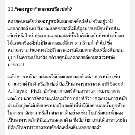
11."คอมบูชา" ฮาลาลหรือเปล่า?
หลายคนสงสัยว่าคอมบูชามีแอลกอฮอล์หรือไม่ จริงอยู่ว่ามี
แอลกอฮอล์ แต่ปริมาณแอลกอฮอล์ไม่ได้สูงมากเหมือนที่พบใน
เบียร์หรือไวน์ ปริมาณแอลกอฮอล์นั้นใกล้เคียงกับที่พบในน้ำผล
ไม้และเครื่องดื่มไม่มีแอลกอฮอล์อื่นๆ ตามร้านค้าทั่วไป ซึ่ง
หมายความว่าแทบจะไม่มีโอกาสเมาได้เลยหากดื่มเครื่องดื่มคอม
บูชา ในความเป็นจริง กล้วยสุกมีแอลกอฮอล์ตามธรรมชาติ
มากกว่า!
แม้ว่าการหมักอาจส่งผลให้เกิดแอลกอฮอล์ แต่อาหารหมัก เช่น
ซาวเคราต์ กิมจิ หรือคีเฟอร์ ถือเป็นอาหารฮาลาล ตามที่ Saeed
A. Hayek , Ph.D. นักวิทยาศาสตร์ด้านอาหารจากสภาอาหาร
และโภชนาการอิสลามแห่งอเมริกา กล่าวไว้ว่า “กระบวนการหมัก
ส่วนใหญ่จะไม่ผลิตเอธานอลในระดับที่ทำให้เอธานอลนั้นถูกห้าม
ในศาสนาอิสลามหรือไม่ฮาลาล ตัวอย่างเช่น โยเกิร์ตและผักดอง
เป็นอาหารหมักที่มีเอธานอลตกค้าง ซึ่งถือว่าฮาลาลได้ อาหารหมัก
ที่ถือเป็นอาหารฮาลาลหลักคือเครื่องดื่มแอลกอฮอล์”