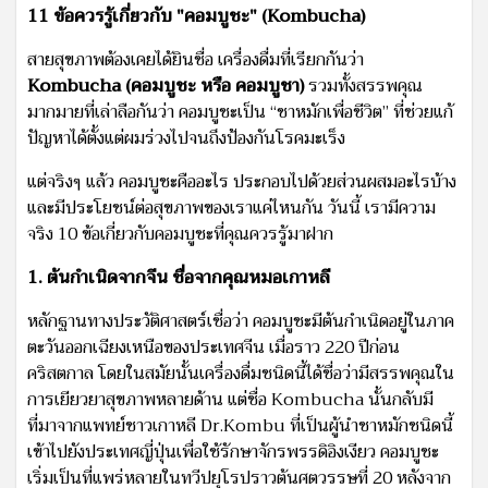
11 ข้อควรรู้เกี่ยวกับ "คอมบูชะ" (Kombucha)
สายสุขภาพต้องเคยได้ยินชื่อ เครื่องดื่มที่เรียกกันว่า
Kombucha (คอมบูชะ หรือ คอมบูชา)
รวมทั้งสรรพคุณ
มากมายที่เล่าลือกันว่า คอมบูชะเป็น “ชาหมักเพื่อชีวิต” ที่ช่วยแก้
ปัญหาได้ตั้งแต่ผมร่วงไปจนถึงป้องกันโรคมะเร็ง
แต่จริงๆ แล้ว คอมบูชะคืออะไร ประกอบไปด้วยส่วนผสมอะไรบ้าง
และมีประโยชน์ต่อสุขภาพของเราแค่ไหนกัน วันนี้ เรามีความ
จริง 10 ข้อเกี่ยวกับคอมบูชะที่คุณควรรู้มาฝาก
1. ต้นกำเนิดจากจีน ชื่อจากคุณหมอเกาหลี
หลักฐานทางประวัติศาสตร์เชื่อว่า คอมบูชะมีต้นกำเนิดอยู่ในภาค
ตะวันออกเฉียงเหนือของประเทศจีน เมื่อราว 220 ปีก่อน
คริสตกาล โดยในสมัยนั้นเครื่องดื่มชนิดนี้ได้ชื่อว่ามีสรรพคุณใน
การเยียวยาสุขภาพหลายด้าน แต่ชื่อ Kombucha นั้นกลับมี
ที่มาจากแพทย์ชาวเกาหลี Dr.Kombu ที่เป็นผู้นำชาหมักชนิดนี้
เข้าไปยังประเทศญี่ปุ่นเพื่อใช้รักษาจักรพรรดิอิงเงียว คอมบูชะ
เริ่มเป็นที่แพร่หลายในทวีปยุโรปราวต้นศตวรรษที่ 20 หลังจาก