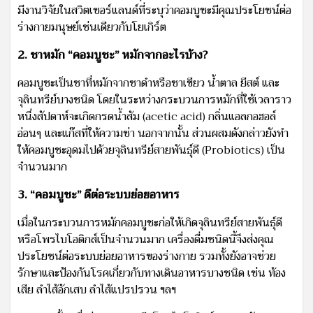
มีงานวิจัยในสวิตเซอร์แลนด์ที่ระบุว่าคอมบูชะมีคุณประโยชน์ต่อ
ร่างกายมนุษย์เช่นเดียวกับโยเกิร์ต
2. ชาหมัก “คอมบูชะ” หมักจากอะไรบ้าง?
คอมบูชะเป็นชาที่หมักจากชาดำหรือชาเขียว น้ำตาล ยีสต์ และ
จุลินทรีย์บางชนิด โดยในระหว่างกระบวนการหมักที่ใช้เวลาราว
หนึ่งสัปดาห์จะเกิดกรดน้ำส้ม (acetic acid) กลิ่นแอลกอฮอล์
อ่อนๆ และแก๊สที่ให้ความซ่า นอกจากนั้น ส่วนผสมดังกล่าวยังทำ
ให้คอมบูชะอุดมไปด้วยจุลินทรีย์สายพันธุ์ดี (Probiotics) เป็น
จำนวนมาก
3. “คอมบูชะ” ดีต่อระบบย่อยอาหาร
เมื่อในกระบวนการหมักคอมบูชะก่อให้เกิดจุลินทรีย์สายพันธุ์ดี
หรือโพรไบโอติกส์เป็นจำนวนมาก เครื่องดื่มชนิดนี้จึงส่งคุณ
ประโยชน์ต่อระบบย่อยอาหารของร่างกาย รวมทั้งยังอาจช่วย
รักษาและป้องกันโรคเกี่ยวกับทางเดินอาหารบางชนิด เช่น ท้อง
เสีย ลำไส้อักเสบ ลำไส้แปรปรวน ฯลฯ