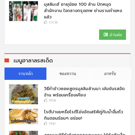
มุสลิมะฮ์ อายุน้อย 100 ล้าน ปักหมุด
สำนักงาน ใจกลางกรุงเทพ ย่านรามคำแหง
แล้ว
15136
อ่านต่อ
เมนูฮาลาลรสเด็ด
จานหลัก
ของหวาน
อาหรับ
วิธีทำข้าวซอยสูตรมุสลิมล้านนา เข้มข้นรสจัด
จ้าน พร้อมเครื่องเคียง
7658
โรตีปาแยหรือโรตีโอ่งจัดเสริฟ์คู่กับนํ้าจิ้มถั่ว
กินตอนร้อนๆ อร่อย!
7941