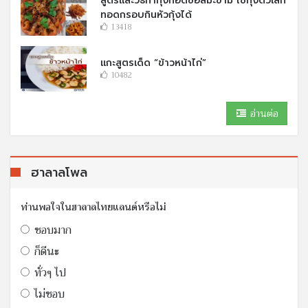
สูตรและวิธีทำกุ้งทอดซอสมะขาม ใช้กุ้งตัวเล็ก
ทอดกรอบกินหัวกุ้งได้
13418
แกะสูตรเด็ด “ข้าวหน้าไก่”
10482
อ่านต่อ
ฮาลาลโพล
ท่านพอใจในฮาลาลไทยแลนด์หรือไม่
ชอบมาก
ก็ดีนะ
ทั่วๆ ไป
ไม่ชอบ