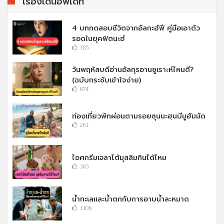
เรื่องเด่นอัพเดท
4 บททดสอบชีวิตจากอัลกะฮ์ฟี คู่มือเอาตัว
รอดในยุคฟิตนะฮ์
185
วันพฤหัสบดีอ่านอัลกุรอานซูเราะห์ไหนดี?
(ฉบับกระชับเข้าใจง่าย)
874
ท่องเที่ยวพักผ่อนตามรอยซุนนะฮฺนบีมูฮัมมัด
261
ไอศกรีมเจลาโต้มุสลิมกินได้ไหม
365
น้ำทะเลและน้ำตกกับการอาบน้ำละหมาด
1106