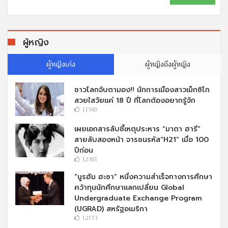
ผู้หญิง
ผู้หญิงเก่ง
ผู้หญิงถึงผู้หญิง
ชาวโลกจับตามอง!! นักการเมืองสาวเม็กซิโก
สวยใสวัยแค่ 18 ปี ที่โลกต้องอยากรู้จัก
11560
เผยเอกสารลับชี้เหตุประหาร “มาตา ฮารี”
สายลับสองหน้า จารชนรหัส“H21” เมื่อ 100
ปีก่อน
12381
“นูรฮัม ฮะซา” หนึ่งความสำเร็จทางการศึกษา
คว้าทุนนักศึกษาแลกเปลี่ยน Global
Undergraduate Exchange Program
(UGRAD) สหรัฐอเมริกา
12173