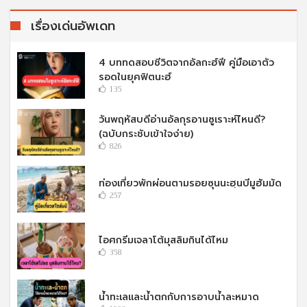
เรื่องเด่นอัพเดท
4 บททดสอบชีวิตจากอัลกะฮ์ฟี คู่มือเอาตัว
รอดในยุคฟิตนะฮ์
135
วันพฤหัสบดีอ่านอัลกุรอานซูเราะห์ไหนดี?
(ฉบับกระชับเข้าใจง่าย)
826
ท่องเที่ยวพักผ่อนตามรอยซุนนะฮฺนบีมูฮัมมัด
257
ไอศกรีมเจลาโต้มุสลิมกินได้ไหม
358
น้ำทะเลและน้ำตกกับการอาบน้ำละหมาด