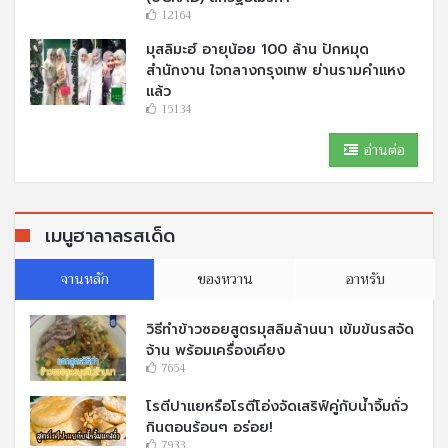
12164
มุสลิมะฮ์ อายุน้อย 100 ล้าน ปักหมุด
สำนักงาน ใจกลางกรุงเทพ ย่านรามคำแหง
แล้ว
15134
อ่านต่อ
เมนูฮาลาลรสเด็ด
จานหลัก
ของหวาน
อาหรับ
วิธีทำข้าวซอยสูตรมุสลิมล้านนา เข้มข้นรสจัด
จ้าน พร้อมเครื่องเคียง
7654
โรตีปาแยหรือโรตีโอ่งจัดเสริฟ์คู่กับนํ้าจิ้มถั่ว
กินตอนร้อนๆ อร่อย!
7933