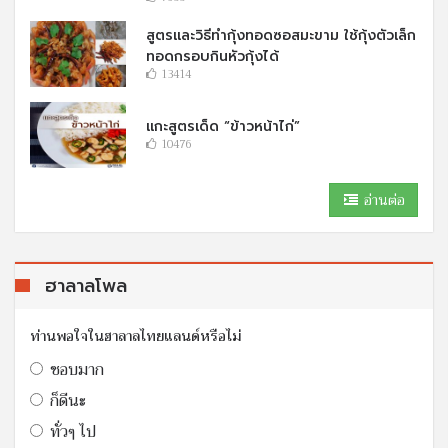
สูตรและวิธีทำกุ้งทอดซอสมะขาม ใช้กุ้งตัวเล็ก
ทอดกรอบกินหัวกุ้งได้
13414
แกะสูตรเด็ด “ข้าวหน้าไก่”
10476
อ่านต่อ
ฮาลาลโพล
ท่านพอใจในฮาลาลไทยแลนด์หรือไม่
ชอบมาก
ก็ดีนะ
ทั่วๆ ไป