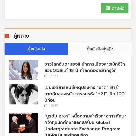
อ่านต่อ
ผู้หญิง
ผู้หญิงเก่ง
ผู้หญิงถึงผู้หญิง
ชาวโลกจับตามอง!! นักการเมืองสาวเม็กซิโก
สวยใสวัยแค่ 18 ปี ที่โลกต้องอยากรู้จัก
11553
เผยเอกสารลับชี้เหตุประหาร “มาตา ฮารี”
สายลับสองหน้า จารชนรหัส“H21” เมื่อ 100
ปีก่อน
12375
“นูรฮัม ฮะซา” หนึ่งความสำเร็จทางการศึกษา
คว้าทุนนักศึกษาแลกเปลี่ยน Global
Undergraduate Exchange Program
(UGRAD) สหรัฐอเมริกา