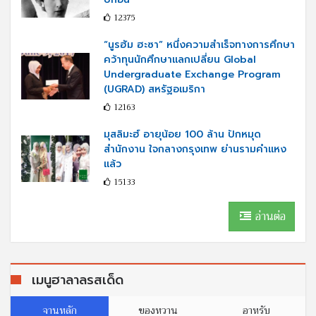
12375
“นูรฮัม ฮะซา” หนึ่งความสำเร็จทางการศึกษา
คว้าทุนนักศึกษาแลกเปลี่ยน Global
Undergraduate Exchange Program
(UGRAD) สหรัฐอเมริกา
12163
มุสลิมะฮ์ อายุน้อย 100 ล้าน ปักหมุด
สำนักงาน ใจกลางกรุงเทพ ย่านรามคำแหง
แล้ว
15133
อ่านต่อ
เมนูฮาลาลรสเด็ด
จานหลัก
ของหวาน
อาหรับ