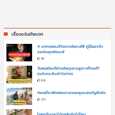
เรื่องเด่นอัพเดท
4 บททดสอบชีวิตจากอัลกะฮ์ฟี คู่มือเอาตัว
รอดในยุคฟิตนะฮ์
98
วันพฤหัสบดีอ่านอัลกุรอานซูเราะห์ไหนดี?
(ฉบับกระชับเข้าใจง่าย)
816
ท่องเที่ยวพักผ่อนตามรอยซุนนะฮฺนบีมูฮัมมัด
253
ไอศกรีมเจลาโต้มุสลิมกินได้ไหม