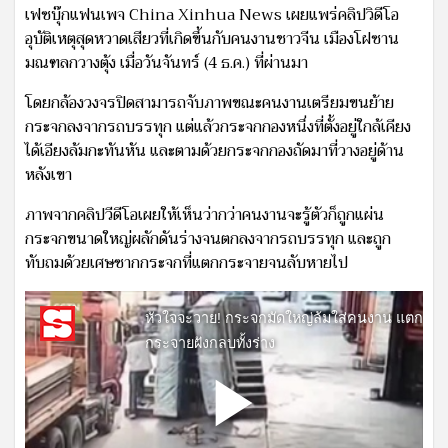
เฟซบุ๊กแฟนเพจ China Xinhua News เผยแพร่คลิปวิดีโอ
อุบัติเหตุสุดหวาดเสียวที่เกิดขึ้นกับคนงานชาวจีน เมืองโฝซาน
มณฑลกวางตุ้ง เมื่อวันจันทร์ (4 ธ.ค.) ที่ผ่านมา
โดยกล้องวงจรปิดสามารถจับภาพขณะคนงานเตรียมขนย้าย
กระจกลงจากรถบรรทุก แต่แล้วกระจกกองหนึ่งที่ตั้งอยู่ใกล้เคียง
ได้เอียงล้มกะทันหัน และตามด้วยกระจกกองถัดมาที่วางอยู่ด้าน
หลังเขา
ภาพจากคลิปวีดีโอเผยให้เห็นว่ากว่าคนงานจะรู้ตัวก็ถูกแผ่น
กระจกขนาดใหญ่ผลักดันร่างจนตกลงจากรถบรรทุก และถูก
ทับถมด้วยเศษซากกระจกที่แตกกระจายจนลับหายไป