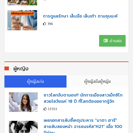
การดูแลรักษา เล็บมือ เล็บเท้า ตามซุนนะห์
394
อ่านต่อ
ผู้หญิง
ผู้หญิงเก่ง
ผู้หญิงถึงผู้หญิง
ชาวโลกจับตามอง!! นักการเมืองสาวเม็กซิโก
สวยใสวัยแค่ 18 ปี ที่โลกต้องอยากรู้จัก
11553
เผยเอกสารลับชี้เหตุประหาร “มาตา ฮารี”
สายลับสองหน้า จารชนรหัส“H21” เมื่อ 100
ปีก่อน