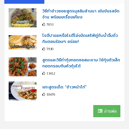
วิธีทำข้าวซอยสูตรมุสลิมล้านนา เข้มข้นรสจัด
จ้าน พร้อมเครื่องเคียง
7653
โรตีปาแยหรือโรตีโอ่งจัดเสริฟ์คู่กับนํ้าจิ้มถั่ว
กินตอนร้อนๆ อร่อย!
7930
สูตรและวิธีทำกุ้งทอดซอสมะขาม ใช้กุ้งตัวเล็ก
ทอดกรอบกินหัวกุ้งได้
13412
แกะสูตรเด็ด “ข้าวหน้าไก่”
10476
อ่านต่อ