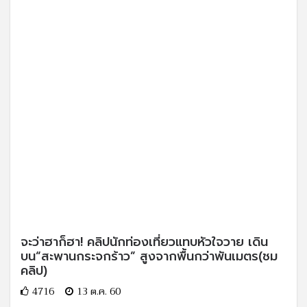
จะว่าฮาก็ฮา! คลิปนักท่องเที่ยวแทบหัวใจวาย เดิน
บน“สะพานกระจกร้าว” สูงจากพื้นกว่าพันเมตร(ชม
คลิป)
4716
13 ต.ค. 60