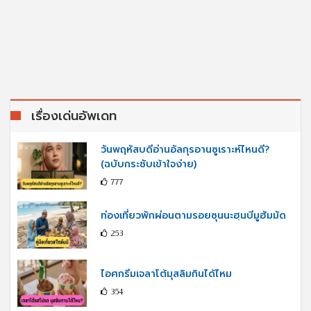
เรื่องเด่นอัพเดท
วันพฤหัสบดีอ่านอัลกุรอานซูเราะห์ไหนดี?
(ฉบับกระชับเข้าใจง่าย)
777
ท่องเที่ยวพักผ่อนตามรอยซุนนะฮฺนบีมูฮัมมัด
253
ไอศกรีมเจลาโต้มุสลิมกินได้ไหม
354