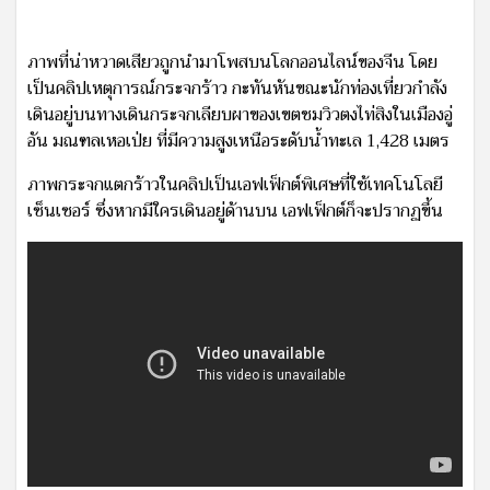
ภาพที่น่าหวาดเสียวถูกนำมาโพสบนโลกออนไลน์ของจีน โดย
เป็นคลิปเหตุการณ์กระจกร้าว กะทันหันขณะนักท่องเที่ยวกำลัง
เดินอยู่บนทางเดินกระจกเลียบผาของเขตชมวิวตงไท่สิงในเมืองอู่
อัน มณฑลเหอเป่ย ที่มีความสูงเหนือระดับน้ำทะเล 1,428 เมตร
ภาพกระจกแตกร้าวในคลิปเป็นเอฟเฟ็กต์พิเศษที่ใช้เทคโนโลยี
เซ็นเซอร์ ซึ่งหากมีใครเดินอยู่ด้านบน เอฟเฟ็กต์ก็จะปรากฏขึ้น