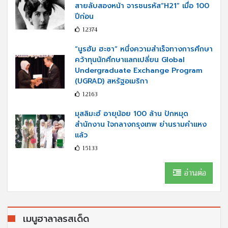
สายลับสองหน้า จารชนรหัส“H21” เมื่อ 100
ปีก่อน
12374
“นูรฮัม ฮะซา” หนึ่งความสำเร็จทางการศึกษา
คว้าทุนนักศึกษาแลกเปลี่ยน Global
Undergraduate Exchange Program
(UGRAD) สหรัฐอเมริกา
12163
มุสลิมะฮ์ อายุน้อย 100 ล้าน ปักหมุด
สำนักงาน ใจกลางกรุงเทพ ย่านรามคำแหง
แล้ว
15133
อ่านต่อ
เมนูฮาลาลรสเด็ด