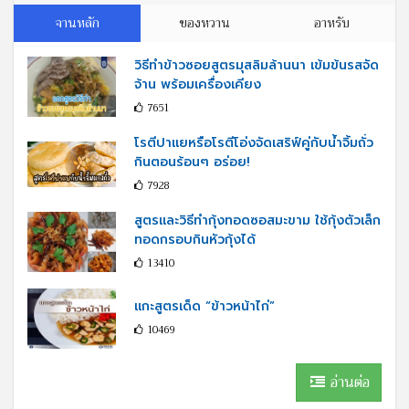
จานหลัก
ของหวาน
อาหรับ
วิธีทำข้าวซอยสูตรมุสลิมล้านนา เข้มข้นรสจัด
จ้าน พร้อมเครื่องเคียง
7651
โรตีปาแยหรือโรตีโอ่งจัดเสริฟ์คู่กับนํ้าจิ้มถั่ว
กินตอนร้อนๆ อร่อย!
7928
สูตรและวิธีทำกุ้งทอดซอสมะขาม ใช้กุ้งตัวเล็ก
ทอดกรอบกินหัวกุ้งได้
13410
แกะสูตรเด็ด “ข้าวหน้าไก่”
10469
อ่านต่อ