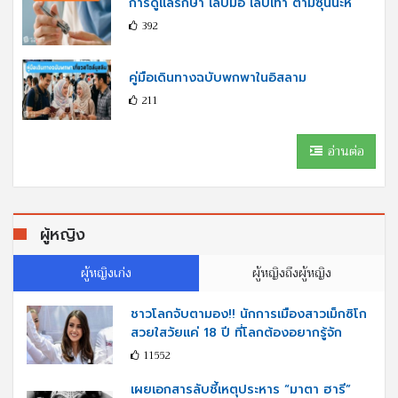
การดูแลรักษา เล็บมือ เล็บเท้า ตามซุนนะห์
392
คู่มือเดินทางฉบับพกพาในอิสลาม
211
อ่านต่อ
ผู้หญิง
ผู้หญิงเก่ง
ผู้หญิงถึงผู้หญิง
ชาวโลกจับตามอง!! นักการเมืองสาวเม็กซิโก
สวยใสวัยแค่ 18 ปี ที่โลกต้องอยากรู้จัก
11552
เผยเอกสารลับชี้เหตุประหาร “มาตา ฮารี”