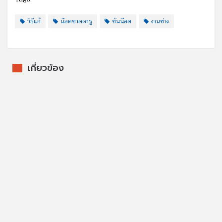
วิธีแก้
น๊อตขาดคารู
ขันน๊อต
งานช่าง
เกี่ยวข้อง