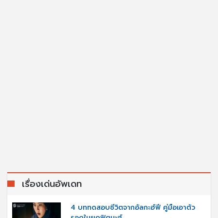
เรื่องเด่นอัพเดท
4 บททดสอบชีวิตจากอัลกะฮ์ฟี คู่มือเอาตัว
รอดในยุคฟิตนะฮ์