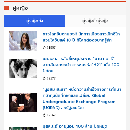
ผู้หญิง
ผู้หญิงเก่ง
ผู้หญิงถึงผู้หญิง
ชาวโลกจับตามอง!! นักการเมืองสาวเม็กซิโก
สวยใสวัยแค่ 18 ปี ที่โลกต้องอยากรู้จัก
11557
เผยเอกสารลับชี้เหตุประหาร “มาตา ฮารี”
สายลับสองหน้า จารชนรหัส“H21” เมื่อ 100
ปีก่อน
12377
“นูรฮัม ฮะซา” หนึ่งความสำเร็จทางการศึกษา
คว้าทุนนักศึกษาแลกเปลี่ยน Global
Undergraduate Exchange Program
(UGRAD) สหรัฐอเมริกา
12167
มุสลิมะฮ์ อายุน้อย 100 ล้าน ปักหมุด