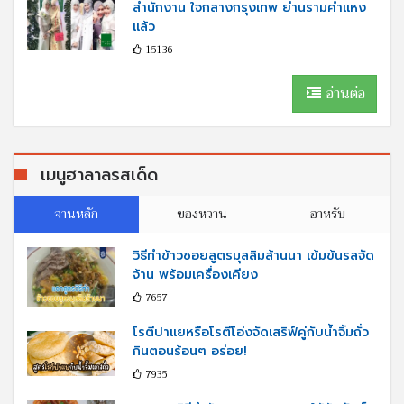
สำนักงาน ใจกลางกรุงเทพ ย่านรามคำแหง
แล้ว
15136
อ่านต่อ
เมนูฮาลาลรสเด็ด
จานหลัก
ของหวาน
อาหรับ
วิธีทำข้าวซอยสูตรมุสลิมล้านนา เข้มข้นรสจัด
จ้าน พร้อมเครื่องเคียง
7657
โรตีปาแยหรือโรตีโอ่งจัดเสริฟ์คู่กับนํ้าจิ้มถั่ว
กินตอนร้อนๆ อร่อย!
7935