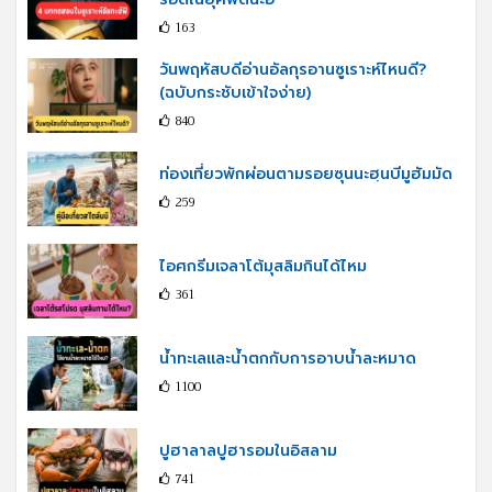
163
วันพฤหัสบดีอ่านอัลกุรอานซูเราะห์ไหนดี?
(ฉบับกระชับเข้าใจง่าย)
840
ท่องเที่ยวพักผ่อนตามรอยซุนนะฮฺนบีมูฮัมมัด
259
ไอศกรีมเจลาโต้มุสลิมกินได้ไหม
361
น้ำทะเลและน้ำตกกับการอาบน้ำละหมาด
1100
ปูฮาลาลปูฮารอมในอิสลาม
741