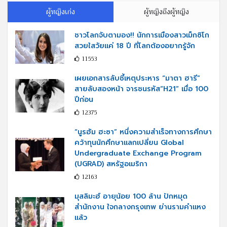
ผู้หญิงเก่ง
ผู้หญิงถึงผู้หญิง
ชาวโลกจับตามอง!! นักการเมืองสาวเม็กซิโก
สวยใสวัยแค่ 18 ปี ที่โลกต้องอยากรู้จัก
11553
เผยเอกสารลับชี้เหตุประหาร “มาตา ฮารี”
สายลับสองหน้า จารชนรหัส“H21” เมื่อ 100
ปีก่อน
12375
“นูรฮัม ฮะซา” หนึ่งความสำเร็จทางการศึกษา
คว้าทุนนักศึกษาแลกเปลี่ยน Global
Undergraduate Exchange Program
(UGRAD) สหรัฐอเมริกา
12163
มุสลิมะฮ์ อายุน้อย 100 ล้าน ปักหมุด
สำนักงาน ใจกลางกรุงเทพ ย่านรามคำแหง
แล้ว