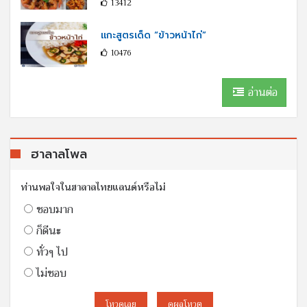
13412
แกะสูตรเด็ด “ข้าวหน้าไก่”
10476
อ่านต่อ
ฮาลาลโพล
ท่านพอใจในฮาลาลไทยแลนด์หรือไม่
ชอบมาก
ก็ดีนะ
ทั่วๆ ไป
ไม่ชอบ
โหวดเลย
ดูผลโหวต