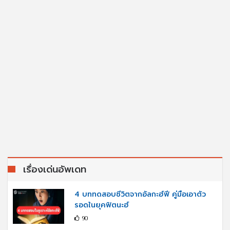
เรื่องเด่นอัพเดท
4 บททดสอบชีวิตจากอัลกะฮ์ฟี คู่มือเอาตัว
รอดในยุคฟิตนะฮ์
90