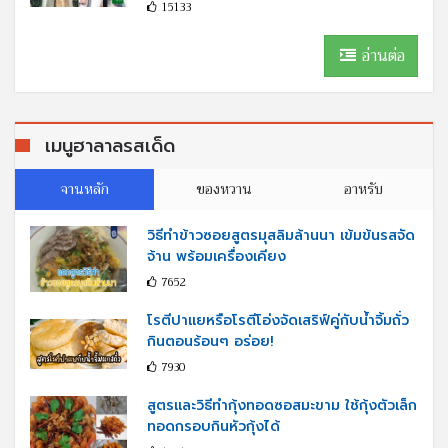
15133
อ่านต่อ
เมนูฮาลาลรสเด็ด
จานหลัก
ของหวาน
อาหรับ
วิธีทำข้าวซอยสูตรมุสลิมล้านนา เข้มข้นรสจัด
จ้าน พร้อมเครื่องเคียง
7652
โรตีปาแยหรือโรตีโอ่งจัดเสริฟ์คู่กับนํ้าจิ้มถั่ว
กินตอนร้อนๆ อร่อย!
7930
สูตรและวิธีทำกุ้งทอดซอสมะขาม ใช้กุ้งตัวเล็ก
ทอดกรอบกินหัวกุ้งได้