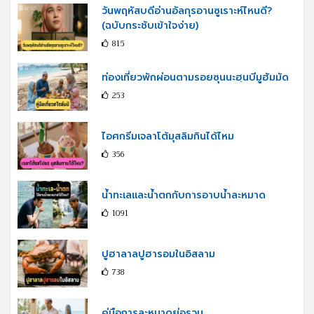
วันพฤหัสบดีอ่านอัลกุรอานซูเราะห์ไหนดี?
(ฉบับกระชับเข้าใจง่าย)
815
ท่องเที่ยวพักผ่อนตามรอยซุนนะฮฺนบีมูฮัมมัด
253
ไอศกรีมเจลาโต้มุสลิมกินได้ไหม
356
น้ำทะเลและน้ำตกกับการอาบน้ำละหมาด
1091
ปูฮาลาลปูฮารอมในอิสลาม
738
คู่มือการละหมาดย่อรวม