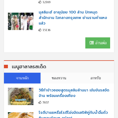
12169
มุสลิมะฮ์ อายุน้อย 100 ล้าน ปักหมุด
สำนักงาน ใจกลางกรุงเทพ ย่านรามคำแหง
แล้ว
15136
อ่านต่อ
เมนูฮาลาลรสเด็ด
จานหลัก
ของหวาน
อาหรับ
วิธีทำข้าวซอยสูตรมุสลิมล้านนา เข้มข้นรสจัด
จ้าน พร้อมเครื่องเคียง
7657
โรตีปาแยหรือโรตีโอ่งจัดเสริฟ์คู่กับนํ้าจิ้มถั่ว