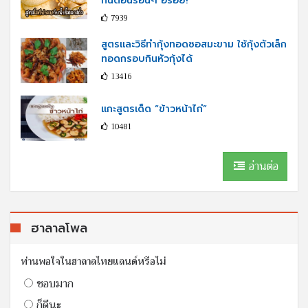
กินตอนร้อนๆ อร่อย!
7939
สูตรและวิธีทำกุ้งทอดซอสมะขาม ใช้กุ้งตัวเล็ก
ทอดกรอบกินหัวกุ้งได้
13416
แกะสูตรเด็ด “ข้าวหน้าไก่”
10481
อ่านต่อ
ฮาลาลโพล
ท่านพอใจในฮาลาลไทยแลนด์หรือไม่
ชอบมาก
ก็ดีนะ