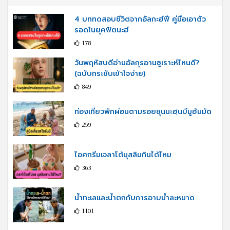
4 บททดสอบชีวิตจากอัลกะฮ์ฟี คู่มือเอาตัว
รอดในยุคฟิตนะฮ์
178
วันพฤหัสบดีอ่านอัลกุรอานซูเราะห์ไหนดี?
(ฉบับกระชับเข้าใจง่าย)
849
ท่องเที่ยวพักผ่อนตามรอยซุนนะฮฺนบีมูฮัมมัด
259
ไอศกรีมเจลาโต้มุสลิมกินได้ไหม
363
น้ำทะเลและน้ำตกกับการอาบน้ำละหมาด
1101