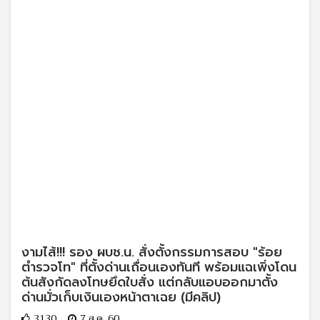
งามไส้!!! รอง ผบช.น. สั่งตั้งกรรมการสอบ "ร้อย
ตำรวจโท" ที่ตั้งด่านเถื่อนเองทันที พร้อมแฉเพิ่งโดน
ต้นสังกัดลงโทษยึดใบสั่ง แต่กลับแอบออกมาตั้ง
ด่านมั่วเก็บเงินเองหน้าตาเฉย (มีคลิป)
3130
7 ส.ค. 60