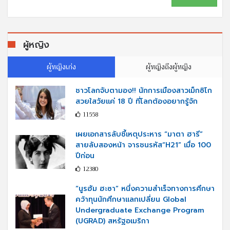
ผู้หญิง
ผู้หญิงเก่ง
ผู้หญิงถึงผู้หญิง
ชาวโลกจับตามอง!! นักการเมืองสาวเม็กซิโก
สวยใสวัยแค่ 18 ปี ที่โลกต้องอยากรู้จัก
11558
เผยเอกสารลับชี้เหตุประหาร “มาตา ฮารี”
สายลับสองหน้า จารชนรหัส“H21” เมื่อ 100
ปีก่อน
12380
“นูรฮัม ฮะซา” หนึ่งความสำเร็จทางการศึกษา
คว้าทุนนักศึกษาแลกเปลี่ยน Global
Undergraduate Exchange Program
(UGRAD) สหรัฐอเมริกา