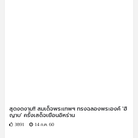
สุดงดงาม!! สมเด็จพระเทพฯ ทรงฉลองพระองค์ 'ฮิ
ญาบ' ครั้งเสด็จเยือนอิหร่าน
3891
14 ก.ค. 60