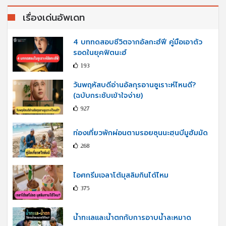
เรื่องเด่นอัพเดท
4 บททดสอบชีวิตจากอัลกะฮ์ฟี คู่มือเอาตัว
รอดในยุคฟิตนะฮ์
193
วันพฤหัสบดีอ่านอัลกุรอานซูเราะห์ไหนดี?
(ฉบับกระชับเข้าใจง่าย)
927
ท่องเที่ยวพักผ่อนตามรอยซุนนะฮฺนบีมูฮัมมัด
268
ไอศกรีมเจลาโต้มุสลิมกินได้ไหม
375
น้ำทะเลและน้ำตกกับการอาบน้ำละหมาด