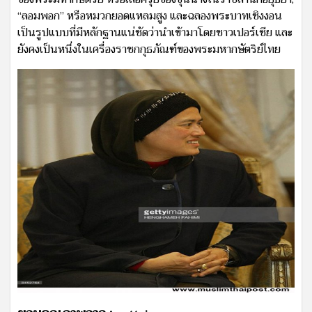
“ลอมพอก” หรือหมวกยอดแหลมสูง และฉลองพระบาทเชิงงอน
เป็นรูปแบบที่มีหลักฐานแน่ชัดว่านำเข้ามาโดยชาวเปอร์เซีย และ
ยังคงเป็นหนึ่งในเครื่องราชกกุธภัณฑ์ของพระมหากษัตริย์ไทย