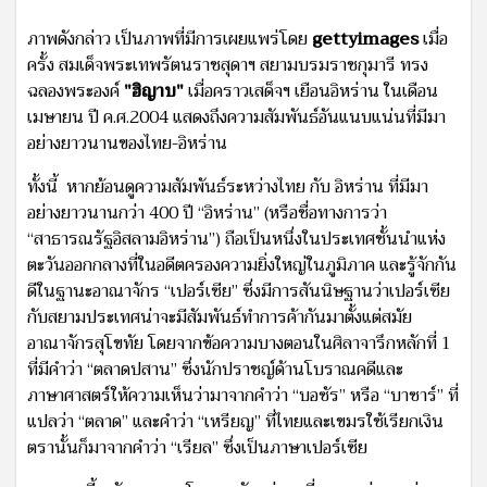
ภาพดังกล่าว เป็นภาพที่มีการเผยแพร่โดย
gettyimages
เมื่อ
ครั้ง สมเด็จพระเทพรัตนราชสุดาฯ สยามบรมราชกุมารี ทรง
ฉลองพระองค์
"ฮิญาบ"
เมื่อคราวเสด็จฯ เยือนอิหร่าน ในเดือน
เมษายน ปี ค.ศ.2004 แสดงถึงความสัมพันธ์อันแนบแน่นที่มีมา
อย่างยาวนานของไทย-อิหร่าน
ทั้งนี้ หากย้อนดูความสัมพันธ์ระหว่างไทย กับ อิหร่าน ที่มีมา
อย่างยาวนานกว่า 400 ปี “อิหร่าน” (หรือชื่อทางการว่า
“สาธารณรัฐอิสลามอิหร่าน”) ถือเป็นหนึ่งในประเทศชั้นนำแห่ง
ตะวันออกกลางที่ในอดีตครองความยิ่งใหญ่ในภูมิภาค และรู้จักกัน
ดีในฐานะอาณาจักร “เปอร์เซีย” ซึ่งมีการสันนิษฐานว่าเปอร์เซีย
กับสยามประเทศน่าจะมีสัมพันธ์ทำการค้ากันมาตั้งแต่สมัย
อาณาจักรสุโขทัย โดยจากข้อความบางตอนในศิลาจารึกหลักที่ 1
ที่มีคำว่า “ตลาดปสาน” ซึ่งนักปราชญ์ด้านโบราณคดีและ
ภาษาศาสตร์ให้ความเห็นว่ามาจากคำว่า “บอซัร” หรือ “บาซาร์” ที่
แปลว่า “ตลาด” และคำว่า “เหรียญ” ที่ไทยและเขมรใช้เรียกเงิน
ตรานั้นก็มาจากคำว่า “เรียล” ซึ่งเป็นภาษาเปอร์เซีย