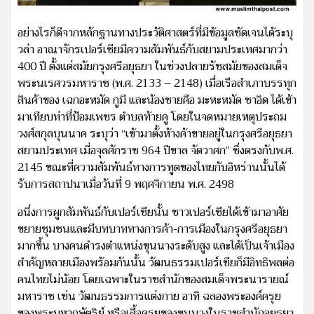
อย่างไรก็ดีจากหลักฐานทางประวัติศาสตร์ที่มีข้อมูลชัดเจนได้ระบุ
วล่า อาณาจักรเปอร์เซียมีความสัมพันธ์กับสยามประเทศมากว่า
400 ปี ตั้งแต่สมัยกรุงศรีอยุธยา ในช่วงปลายรัชสมัยของสมเด็จ
พระนเรศวรมหาราช (พ.ศ. 2133 – 2148) เมื่อเรือสำเภาบรรทุก
สินค้าของ เฉกอะหมัด กูมี และน้องชายคือ มะหะหมัด ซาอิด ได้เข้า
มาเทียบท่าที่ป้อมเพชร ตำบลท้ายคู โดยในจดหมายเหตุประถม
วงศ์สกุลบุนนาค ระบุว่า “เข้ามาตั้งห้างค้าขายอยู่ในกรุงศรีอยุธยา
สยามประเทศ เมี่อจุลศักราช 964 ปีขาล จัตวาศก” ซึ่งตรงกับพ.ศ.
2145 ขณะที่ความสัมพันธ์ทางการทูตของไทยกับอิหร่านนั้นได้
รับการสถาปนาเมื่อวันที่ 9 พฤศจิกายน พ.ศ. 2498
อนึ่งการผูกสัมพันธ์กับเปอร์เซียนั้น ชาวเปอร์เซียได้เข้ามาอาศัย
ขยายชุมชนและมีบทบาททางการค้า-การเมืองในกรุงศรีอยุธยา
มากขึ้น บางคนดำรงตำแหน่งขุนนางระดับสูง และได้เป็นเจ้าเมือง
สำคัญหลายเมืองพร้อมกันนั้น วัฒนธรรมเปอร์เซียก็มีอิทธิพลต่อ
คนไทยไม่น้อย โดยเฉพาะในราชสำนักของสมเด็จพระนารายณ์
มหาราช เช่น วัฒนธรรมการแต่งกาย อาทิ ฉลองพระองค์ครุย
ของพระมหากษัตริย์ หรือเสื้อครุยของขุนนางในราชสำนักอยุธยา,