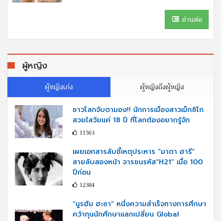
อ่านต่อ
ผู้หญิง
ผู้หญิงเก่ง
ผู้หญิงถึงผู้หญิง
ชาวโลกจับตามอง!! นักการเมืองสาวเม็กซิโก
สวยใสวัยแค่ 18 ปี ที่โลกต้องอยากรู้จัก
11563
เผยเอกสารลับชี้เหตุประหาร “มาตา ฮารี”
สายลับสองหน้า จารชนรหัส“H21” เมื่อ 100
ปีก่อน
12384
“นูรฮัม ฮะซา” หนึ่งความสำเร็จทางการศึกษา
คว้าทุนนักศึกษาแลกเปลี่ยน Global