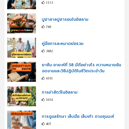
1113
ปูฮาลาลปูฮารอมในอิสลาม
748
คู่มือการละหมาดย่อรวม
3482
ยาซีน อายะห์ที่ 58 มีดีอย่างไร ความหมายอัน
งดงามและวิธีปฏิบัติในชีวิตประจำวัน
4191
การฆ่าสัตว์ในอิสลาม
1614
การดูแลรักษา เล็บมือ เล็บเท้า ตามซุนนะห์
407