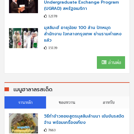
Undergraduate Exchange Program
(UGRAD) สหรัฐอเมริกา
12178
มุสลิมะฮ์ อายุน้อย 100 ล้าน ปักหมุด
สำนักงาน ใจกลางกรุงเทพ ย่านรามคำแหง
แล้ว
15139
อ่านต่อ
เมนูฮาลาลรสเด็ด
จานหลัก
ของหวาน
อาหรับ
วิธีทำข้าวซอยสูตรมุสลิมล้านนา เข้มข้นรสจัด
จ้าน พร้อมเครื่องเคียง
7663