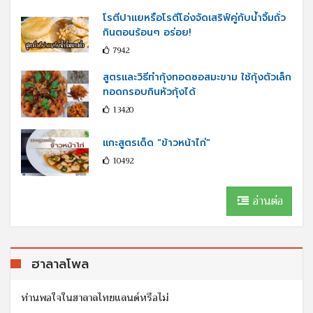
โรตีปาแยหรือโรตีโอ่งจัดเสริฟ์คู่กับนํ้าจิ้มถั่ว
กินตอนร้อนๆ อร่อย!
7942
สูตรและวิธีทำกุ้งทอดซอสมะขาม ใช้กุ้งตัวเล็ก
ทอดกรอบกินหัวกุ้งได้
13420
แกะสูตรเด็ด “ข้าวหน้าไก่”
10492
อ่านต่อ
ฮาลาลโพล
ท่านพอใจในฮาลาลไทยแลนด์หรือไม่