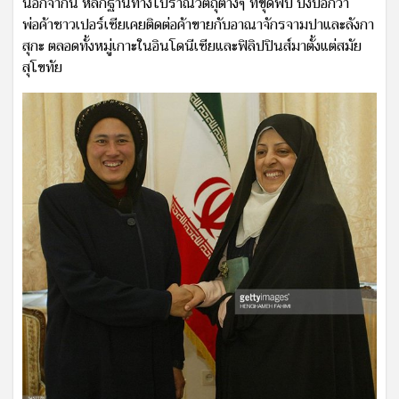
นอกจากนี้ หลักฐานทางโบราณวัตถุต่างๆ ที่ขุดพบ บ่งบอกว่า
พ่อค้าชาวเปอร์เซียเคยติดต่อค้าขายกับอาณาจักรจามปาและลังกา
สุกะ ตลอดทั้งหมู่เกาะในอินโดนีเซียและฟิลิปปินส์มาตั้งแต่สมัย
สุโขทัย