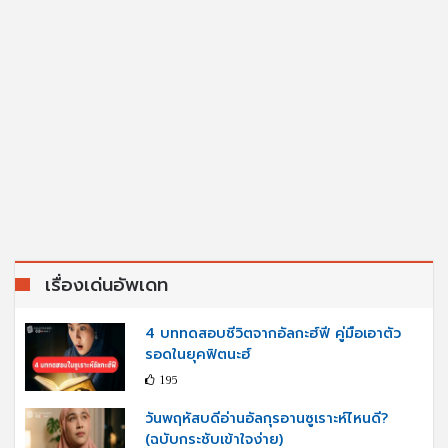
เรื่องเด่นอัพเดท
4 บททดสอบชีวิตจากอัลกะฮ์ฟี คู่มือเอาตัว
รอดในยุคฟิตนะฮ์
195
วันพฤหัสบดีอ่านอัลกุรอานซูเราะห์ไหนดี?
(ฉบับกระชับเข้าใจง่าย)