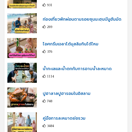
931
ท่องเที่ยวพักผ่อนตามรอยซุนนะฮฺนบีมูฮัมมัด
269
ไอศกรีมเจลาโต้มุสลิมกินได้ไหม
376
น้ำทะเลและน้ำตกกับการอาบน้ำละหมาด
1114
ปูฮาลาลปูฮารอมในอิสลาม
748
คู่มือการละหมาดย่อรวม
3484