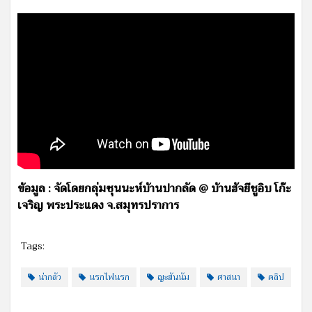
ข้อมูล : จัดโดยกลุ่มซุนนะห์บ้านปากลัด @ บ้านฮัจยีชูอิบ โก๊ะ
เจริญ พระประแดง จ.สมุทรปราการ
Tags:
น่ากลัว
นรกไฟนรก
ญะฮันนัม
ศาสนา
คลิป