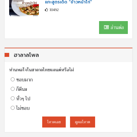
แกะสูตรเด็ด “ข้าวหน้าไก่”
10492
อ่านต่อ
ฮาลาลโพล
ท่านพอใจในฮาลาลไทยแลนด์หรือไม่
ชอบมาก
ก็ดีนะ
ทั่วๆ ไป
ไม่ชอบ
โหวดเลย
ดูผลโหวต