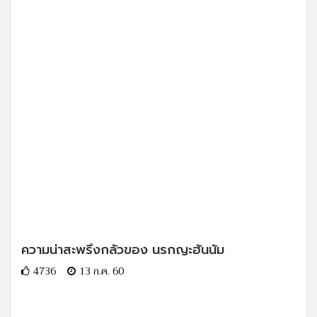
ความน่าสะพรึงกลัวของ นรกญะฮันนัม
4736
13 ก.ค. 60