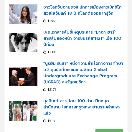
ชาวโลกจับตามอง!! นักการเมืองสาวเม็กซิโก
สวยใสวัยแค่ 18 ปี ที่โลกต้องอยากรู้จัก
11563
เผยเอกสารลับชี้เหตุประหาร “มาตา ฮารี”
สายลับสองหน้า จารชนรหัส“H21” เมื่อ 100
ปีก่อน
12385
“นูรฮัม ฮะซา” หนึ่งความสำเร็จทางการศึกษา
คว้าทุนนักศึกษาแลกเปลี่ยน Global
Undergraduate Exchange Program
(UGRAD) สหรัฐอเมริกา
12178
มุสลิมะฮ์ อายุน้อย 100 ล้าน ปักหมุด
สำนักงาน ใจกลางกรุงเทพ ย่านรามคำแหง
แล้ว
15139