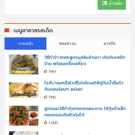
อ่านต่อ
เมนูฮาลาลรสเด็ด
จานหลัก
ของหวาน
อาหรับ
วิธีทำข้าวซอยสูตรมุสลิมล้านนา เข้มข้นรสจัด
จ้าน พร้อมเครื่องเคียง
7663
โรตีปาแยหรือโรตีโอ่งจัดเสริฟ์คู่กับนํ้าจิ้มถั่ว
กินตอนร้อนๆ อร่อย!
7942
สูตรและวิธีทำกุ้งทอดซอสมะขาม ใช้กุ้งตัวเล็ก
ทอดกรอบกินหัวกุ้งได้
13420