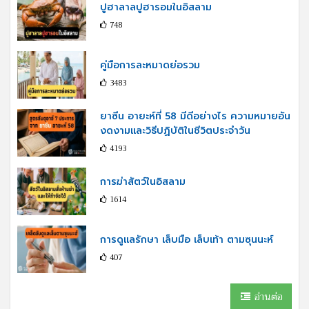
ปูฮาลาลปูฮารอมในอิสลาม
748
คู่มือการละหมาดย่อรวม
3483
ยาซีน อายะห์ที่ 58 มีดีอย่างไร ความหมายอัน
งดงามและวิธีปฏิบัติในชีวิตประจำวัน
4193
การฆ่าสัตว์ในอิสลาม
1614
การดูแลรักษา เล็บมือ เล็บเท้า ตามซุนนะห์
407
อ่านต่อ