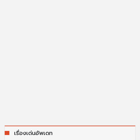
เรื่องเด่นอัพเดท