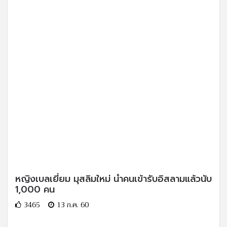
หญิงเบลเยี่ยม มุสลิมใหม่ นำคนเข้ารับอิสลามแล้วนับ
1,000 คน
3465
13 ก.ค. 60