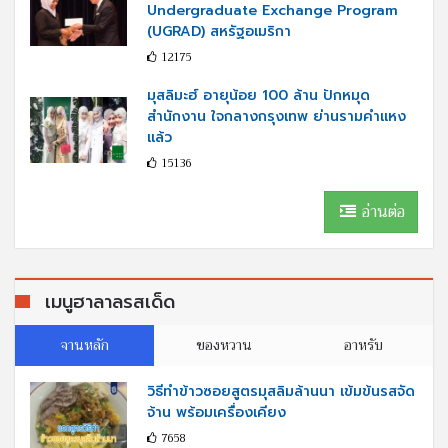
Undergraduate Exchange Program
(UGRAD) สหรัฐอเมริกา
12175
มุสลิมะฮ์ อายุน้อย 100 ล้าน ปักหมุด
สำนักงาน ใจกลางกรุงเทพ ย่านรามคำแหง
แล้ว
15136
อ่านต่อ
เมนูฮาลาลรสเด็ด
จานหลัก
ของหวาน
อาหรับ
วิธีทำข้าวซอยสูตรมุสลิมล้านนา เข้มข้นรสจัด
จ้าน พร้อมเครื่องเคียง
7658