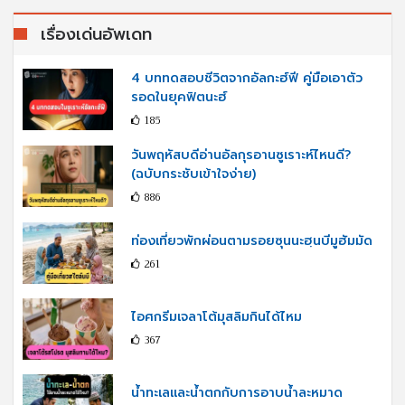
เรื่องเด่นอัพเดท
4 บททดสอบชีวิตจากอัลกะฮ์ฟี คู่มือเอาตัว
รอดในยุคฟิตนะฮ์
185
วันพฤหัสบดีอ่านอัลกุรอานซูเราะห์ไหนดี?
(ฉบับกระชับเข้าใจง่าย)
886
ท่องเที่ยวพักผ่อนตามรอยซุนนะฮฺนบีมูฮัมมัด
261
ไอศกรีมเจลาโต้มุสลิมกินได้ไหม
367
น้ำทะเลและน้ำตกกับการอาบน้ำละหมาด