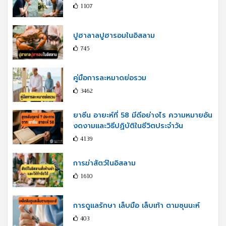
1107
ปูฮาลาลปูฮารอมในอิสลาม
745
คู่มือการละหมาดย่อรวม
3462
ยาซีน อายะห์ที่ 58 มีดีอย่างไร ความหมายอัน
งดงามและวิธีปฏิบัติในชีวิตประจำวัน
4139
การฆ่าสัตว์ในอิสลาม
1610
การดูแลรักษา เล็บมือ เล็บเท้า ตามซุนนะห์
403