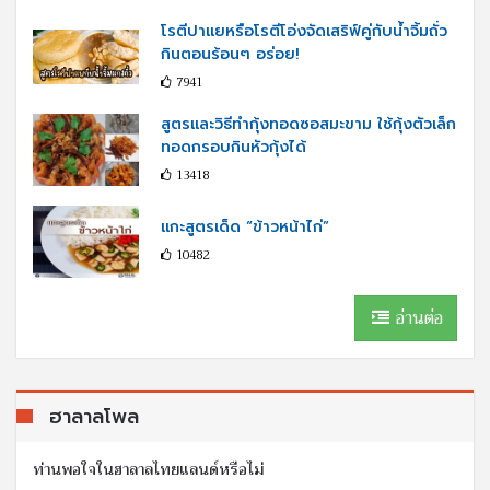
โรตีปาแยหรือโรตีโอ่งจัดเสริฟ์คู่กับนํ้าจิ้มถั่ว
กินตอนร้อนๆ อร่อย!
7941
สูตรและวิธีทำกุ้งทอดซอสมะขาม ใช้กุ้งตัวเล็ก
ทอดกรอบกินหัวกุ้งได้
13418
แกะสูตรเด็ด “ข้าวหน้าไก่”
10482
อ่านต่อ
ฮาลาลโพล
ท่านพอใจในฮาลาลไทยแลนด์หรือไม่