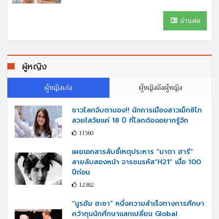
อ่านต่อ
ผู้หญิง
ผู้หญิงเก่ง
ผู้หญิงถึงผู้หญิง
ชาวโลกจับตามอง!! นักการเมืองสาวเม็กซิโก
สวยใสวัยแค่ 18 ปี ที่โลกต้องอยากรู้จัก
11560
เผยเอกสารลับชี้เหตุประหาร “มาตา ฮารี”
สายลับสองหน้า จารชนรหัส“H21” เมื่อ 100
ปีก่อน
12382
“นูรฮัม ฮะซา” หนึ่งความสำเร็จทางการศึกษา
คว้าทุนนักศึกษาแลกเปลี่ยน Global