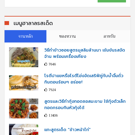
เมนูฮาลาลรสเด็ด
จานหลัก
ของหวาน
อาหรับ
วิธีทำข้าวซอยสูตรมุสลิมล้านนา เข้มข้นรสจัด
จ้าน พร้อมเครื่องเคียง
7646
โรตีปาแยหรือโรตีโอ่งจัดเสริฟ์คู่กับนํ้าจิ้มถั่ว
กินตอนร้อนๆ อร่อย!
7924
สูตรและวิธีทำกุ้งทอดซอสมะขาม ใช้กุ้งตัวเล็ก
ทอดกรอบกินหัวกุ้งได้
13406
แกะสูตรเด็ด “ข้าวหน้าไก่”