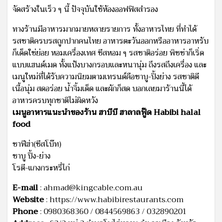
จัดสร้างในเร็ว ๆ นี้ ปัจจุบันใช้ห้องออฟฟิสสำรอง
ทางร้านมีอาหารมากมายหลายรายการ ทั้งอาหารไทย ที่ทำได้
รสชาติครบรสถูกปากคนไทย อาหารตะวันออกหรืออาหารอาหรับ
ก็เด็ดใช่ย่อย หอมเครื่องเทศ ชีสหอม ๆ รสชาติอร่อย พิซซ่าก็เริ่ด
แบบแฮนด์เมด ทั้งแป้งบางกรอบและหนานุ่ม ถึงรสถึงเครื่อง และ
เมนูใหม่ที่ได้รับความนิยมตามเทรนด์คือชาบู-ปิ้งย่าง รสชาติดี
เนื้อนุ่ม สดอร่อย น้ำจิ้มเด็ด และผักก็สด บอกเลยมาร้านนี้ได้
อาหารครบทุกชาติไม่ผิดหวัง
เมนูอาหารแนะนำของร้าน ฮาบีบี ฮาลาลฟู๊ด Habibi halal
food
ซาฟีฮ่า(ชีสโบ๊ท)
ชาบู ปิ้ง-ย่าง
โรตี-แกงกระหรี่ไก่
E-mail
:
ahmad@kingcable.com.au
Website
: https://www.habibirestaurants.com
Phone
: 0980368360 / 0844569863 / 032890201