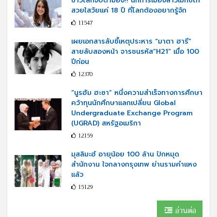
ชาวโลกจับตามอง!! นักการเมืองสาวเม็กซิโก
สวยใสวัยแค่ 18 ปี ที่โลกต้องอยากรู้จัก
11547
เผยเอกสารลับชี้เหตุประหาร “มาตา ฮารี”
สายลับสองหน้า จารชนรหัส“H21” เมื่อ 100
ปีก่อน
12370
“นูรฮัม ฮะซา” หนึ่งความสำเร็จทางการศึกษา
คว้าทุนนักศึกษาแลกเปลี่ยน Global
Undergraduate Exchange Program
(UGRAD) สหรัฐอเมริกา
12159
มุสลิมะฮ์ อายุน้อย 100 ล้าน ปักหมุด
สำนักงาน ใจกลางกรุงเทพ ย่านรามคำแหง
แล้ว
15129
อ่านต่อ