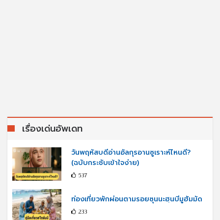
เรื่องเด่นอัพเดท
วันพฤหัสบดีอ่านอัลกุรอานซูเราะห์ไหนดี?
(ฉบับกระชับเข้าใจง่าย)
537
ท่องเที่ยวพักผ่อนตามรอยซุนนะฮฺนบีมูฮัมมัด
233