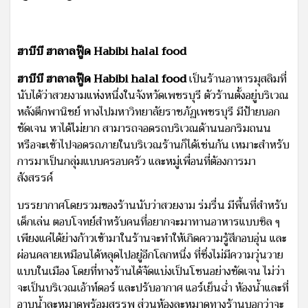
ฮาบีบี ฮาลาลฟู๊ด Habibi halal food
ฮาบีบี ฮาลาลฟู๊ด Habibi halal food
เป็นร้านอาหารมุสลิมที่
นับได้ว่าสวยงามแห่งหนึ่งในจังหวัดเพชรบุรี ตัวร้านตั้งอยู่บริเวณ
หลังตึกพานิชย์ ทางไปมหาวิทยาลัยราชภัฏเพชรบุรี มีป้ายบอก
ชัดเจน หาได้ไม่ยาก สามารถจอดรถบริเวณด้านนอกริมถนน
หรือจะเข้าไปจอดรถภายในบริเวณร้านก็ได้เช่นกัน เหมาะสำหรับ
การมาเป็นกลุ่มแบบครอบครัว และหมู่เพื่อนที่ต้องการมา
สังสรรค์
บรรยากาศโดยรวมของร้านนับว่าสวยงาม ร่มรื่น มีพื้นที่สำหรับ
เด็กเล่น ตอบโจทย์สำหรับคนที่อยากจะมาทานอาหารแบบชิล ๆ
เพียงแค่ได้ย่างก้าวเข้ามาในร้านจะทำให้เกิดความรู้สึกอบอุ่น และ
ผ่อนคลายเหมือนได้หลุดไปอยู่อีกโลกหนึ่ง ที่ซึ่งไม่มีความวุ่นวาย
แบบในเมือง โดยที่ทางร้านได้จัดแบ่งเป็นโซนอย่างชัดเจน ไม่ว่า
จะเป็นบริเวณเอ้าท์ดอร์ และปรับอากาศ แอร์เย็นฉ่ำ ห้องน้ำและที่
อาบน้ำละหมาดพร้อมสรรพ ส่วนห้องละหมาดทางร้านบอกว่าจะ