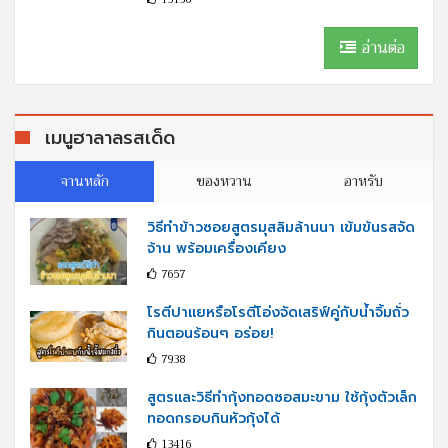
อ่านต่อ
เมนูฮาลาลรสเด็ด
จานหลัก
ของหวาน
อาหรับ
วิธีทำข้าวซอยสูตรมุสลิมล้านนา เข้มข้นรสจัด
จ้าน พร้อมเครื่องเคียง
7657
โรตีปาแยหรือโรตีโอ่งจัดเสริฟ์คู่กับนํ้าจิ้มถั่ว
กินตอนร้อนๆ อร่อย!
7938
สูตรและวิธีทำกุ้งทอดซอสมะขาม ใช้กุ้งตัวเล็ก
ทอดกรอบกินหัวกุ้งได้
13416