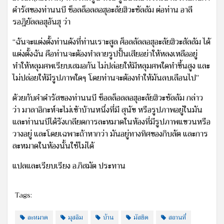
ดำรัสของท่านนบี ซ็อลล็อลลอฮุอะลัยฮิวะซัลลัม ต่อท่าน อาลี
รอฎิยัลลอฮุอันฮุ ว่า
“ฉันจะแต่งตั้งท่านดังที่ท่านเราะสูล ศ็อลลัลลอฮุอะลัยฮิวะสัลลัม ได้
แต่งตั้งฉัน คือท่านจะต้องทำลายรูปปั้นเสียอย่าให้หลงเหลืออยู่
ทำให้หลุมศพเรียบเสมอกัน ไม่ปล่อยให้มีหลุมศพใดทำขึ้นสูง และ
ไม่ปล่อยให้มีรูปภาพใดๆ โดยท่านจะต้องทำให้มันลบเลือนไป”
ด้วยกับคำดำรัสของท่านนบี ซ็อลล็อลลอฮุอะลัยฮิวะซัลลัม กล่าว
ว่า มาลาอิกะห์จะไม่เข้าบ้านหนึ่งที่มี สุนัข หรือรูปภาพอยู่ในมัน
และท่านนบีได้รังเกลียดการละหมาดในห้องที่มีรูปภาพแขวนหรือ
วางอยู่ และโดยเฉพาะถ้าหากว่า มันอยู่ทางทิศของกิบลัต และการ
ละหมาดในห้องนั้นใช้ไม่ได้
แปลและเรียบเรียง อ.กิสมัต ประทาน
Tags:
ละหมาด
มุสลิม
บ้าน
มัสยิด
สถานที่