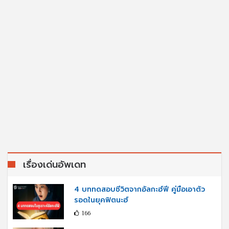
เรื่องเด่นอัพเดท
4 บททดสอบชีวิตจากอัลกะฮ์ฟี คู่มือเอาตัว
รอดในยุคฟิตนะฮ์
166