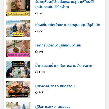
วันพฤหัสบดีอ่านอัลกุรอานซูเราะห์ไหนดี?
(ฉบับกระชับเข้าใจง่าย)
843
ท่องเที่ยวพักผ่อนตามรอยซุนนะฮฺนบีมูฮัมมัด
259
ไอศกรีมเจลาโต้มุสลิมกินได้ไหม
361
น้ำทะเลและน้ำตกกับการอาบน้ำละหมาด
1100
ปูฮาลาลปูฮารอมในอิสลาม
741
คู่มือการละหมาดย่อรวม