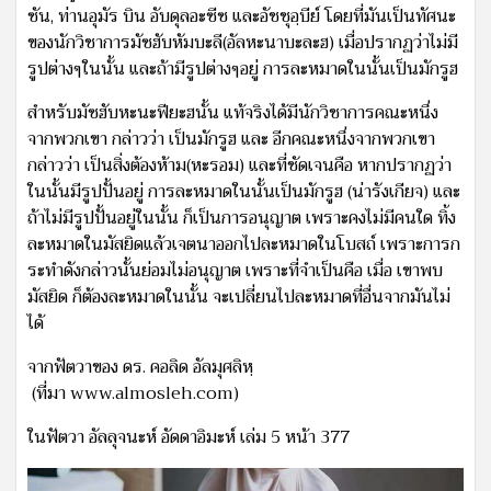
ซัน, ท่านอุมัร บิน อับดุลอะซีซ และอัชชุอฺบีย์ โดยที่มันเป็นทัศนะ
ของนักวิชาการมัซฮับหัมบะลี(อัลหะนาบะละฮ) เมื่อปรากฏว่าไม่มี
รูปต่างๆในนั้น และถ้ามีรูปต่างๆอยู่ การละหมาดในนั้นเป็นมักรูฮ
สำหรับมัซฮับหะนะฟียะฮนั้น แท้จริงได้มีนักวิชาการคณะหนึ่ง
จากพวกเขา กล่าวว่า เป็นมักรูฮ และ อีกคณะหนึ่งจากพวกเขา
กล่าวว่า เป็นสิ่งต้องห้าม(หะรอม) และที่ชัดเจนคือ หากปรากฏว่า
ในนั้นมีรูปปั้นอยู่ การละหมาดในนั้นเป็นมักรูฮ (น่ารังเกียจ) และ
ถ้าไม่มีรูปปั้นอยู่ในนั้น ก็เป็นการอนุญาต เพราะคงไม่มีคนใด ทิ้ง
ละหมาดในมัสยิดแล้วเจตนาออกไปละหมาดในโบสถ์ เพราะการก
ระทำดังกล่าวนั้นย่อมไม่อนุญาต เพราะที่จำเป็นคือ เมื่อ เขาพบ
มัสยิด ก็ต้องละหมาดในนั้น จะเปลี่ยนไปละหมาดที่อื่นจากมันไม่
ได้
จากฟัตวาของ ดร. คอลิด อัลมุศลิหฺ
(ที่มา www.almosleh.com)
ในฟัตวา อัลลุจนะห์ อัดดาอิมะห์ เล่ม 5 หน้า 377