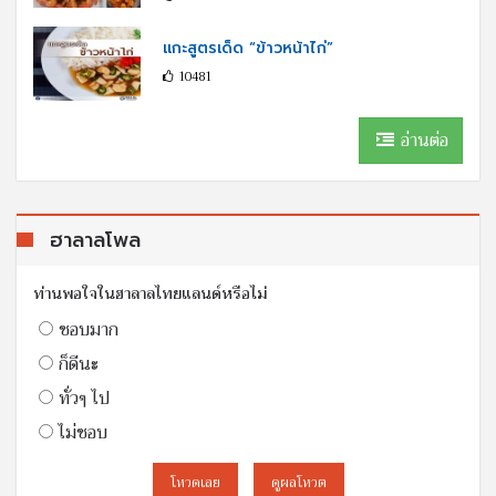
แกะสูตรเด็ด “ข้าวหน้าไก่”
10481
อ่านต่อ
ฮาลาลโพล
ท่านพอใจในฮาลาลไทยแลนด์หรือไม่
ชอบมาก
ก็ดีนะ
ทั่วๆ ไป
ไม่ชอบ
โหวดเลย
ดูผลโหวต