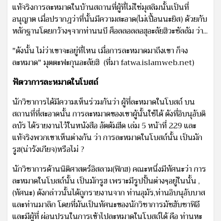
แท้จริงการละหมาดในบ้านสถานที่ผู้ที่ไม่ใช่มุสลิมนั้นเป็นที่
อนุญาต เมื่อปรากฎว่าที่นั้นมีความสะอาด(ไม่เปื้อนนะยิส) ด้วยกับ
หลักฐานโดยกว้างๆจากท่านนบี ศ็อลลอลลอฮุอะลัยฮิวะซัลลัม ว่า...
"ดังนั้น ไม่ว่าเขาจะอยู่ที่ไหน เมื่อการละหมาดมาถึงเขา ก็จง
ละหมาด" มุตตะฟะกุนอะลัยฮิ (ที่มา fatwa.islamweb.net)
ฟัตวาการละหมาดในโบสถ์
นักวิชาการได้มีความเห็นร่วมกันว่า ผู้ที่ละหมาดในโบสถ์ บน
สถานที่ที่สะอาดนั้น การละหมาดของเขาผู้นั้นใช้ได้ ดังที่อิบนุอับดิ
ลบัร ได้รายงานไว้ในหนังสือ อัตตัมฮีด เล่ม 5 หน้าที่ 229 และ
แท้จริงพวกเขาเห็นต่างกัน ว่า การละหมาดในโบสถ์นั้น เป็นมัก
รูฮ(น่ารังเกียจ)หรือไม่ ?
นักวิชาการด้านนิติศาสตร์อิสลาม(ฟิกฮ) คณะหนึ่งมีทัศนะว่า การ
ละหมาดในโบสถ์นั้น เป็นมักรูฮ เพราะมีรูปปั้นต่างๆอยู่ในนั้น ,
(ทัศนะ) ดังกล่าวนั้นได้ถูกรายงานจาก ท่านอุมัร,ท่านอิบนุอับบาส
และท่านมาลิก โดยที่มันเป็นทัศนะของนักวิชาการมัซฮับชาฟิอี
และมีผู้ที่ ผ่อนปรนในการเข้าไปละหมาดในโบสถ์ได้ คือ ท่านหะ