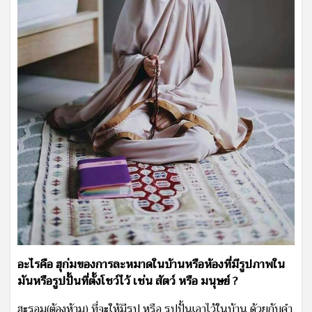
อะไรคือ ฮุก่มของการละหมาดในบ้านหรือห้องที่มีรูปภาพใน
มันหรือรูปปั้นที่ตั้งโชว์ไว้ เช่น สัตว์ หรือ มนุษย์ ?
ฮะรอม(ต้องห้าม) ที่จะให้มีรูป หรือ รูปปั้นเอาไว้ในบ้าน ด้วยกับคำ