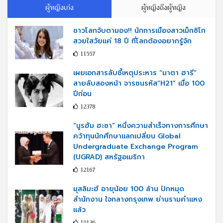
ผู้หญิงเก่ง
ผู้หญิงถึงผู้หญิง
ชาวโลกจับตามอง!! นักการเมืองสาวเม็กซิโก
สวยใสวัยแค่ 18 ปี ที่โลกต้องอยากรู้จัก
11557
เผยเอกสารลับชี้เหตุประหาร “มาตา ฮารี”
สายลับสองหน้า จารชนรหัส“H21” เมื่อ 100
ปีก่อน
12378
“นูรฮัม ฮะซา” หนึ่งความสำเร็จทางการศึกษา
คว้าทุนนักศึกษาแลกเปลี่ยน Global
Undergraduate Exchange Program
(UGRAD) สหรัฐอเมริกา
12167
มุสลิมะฮ์ อายุน้อย 100 ล้าน ปักหมุด
สำนักงาน ใจกลางกรุงเทพ ย่านรามคำแหง
แล้ว
15136