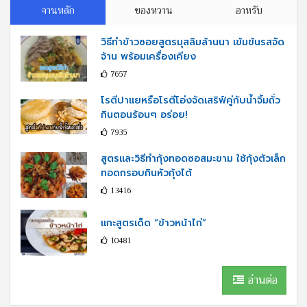
จานหลัก
ของหวาน
อาหรับ
วิธีทำข้าวซอยสูตรมุสลิมล้านนา เข้มข้นรสจัด
จ้าน พร้อมเครื่องเคียง
7657
โรตีปาแยหรือโรตีโอ่งจัดเสริฟ์คู่กับนํ้าจิ้มถั่ว
กินตอนร้อนๆ อร่อย!
7935
สูตรและวิธีทำกุ้งทอดซอสมะขาม ใช้กุ้งตัวเล็ก
ทอดกรอบกินหัวกุ้งได้
13416
แกะสูตรเด็ด “ข้าวหน้าไก่”
10481
อ่านต่อ