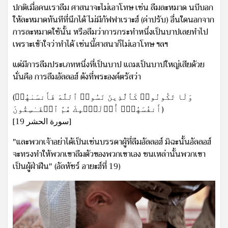
ปกติเมื่อคนเราลืม ศาสนาจะไม่เอาโทษ เช่น ลืมละหมาด นบีบอก
ให้ละหมาดทันทีที่นึกได้ ไม่มีกัฟฟาเราะฮ์ (ค่าปรับ) อื่นใดนอกจาก
การละหมาดใช้นั้น หรือลืมว่าการกระทำหนึ่งเป็นบาปเลยทำไป
เพราะเข้าใจว่าทำได้ เช่นนี้ศาสนาก็ไม่เอาโทษ ฯลฯ
แต่มีการลืมประเภทหนึ่งที่เป็นบาป แถมเป็นบาปใหญ่เสียด้วย
นั่นคือ การลืมอัลลอฮ์ ดังที่พระองค์ตรัสว่า
(وَلَا تَكُونُوا۟ كَٱلَّذِینَ نَسُوا۟ ٱللَّهَ فَأَنسَىٰهُمۡ
أَنفُسَهُمۡۚ أُو۟لَـٰۤىِٕكَ هُمُ ٱلۡفَـٰسِقُونَ)
[سورة الحشر 19]
"และพวกเจ้าอย่าได้เป็นเช่นบรรดาผู้ที่ลืมอัลลอฮ์ มิฉะนั้นอัลลอฮ์
จะทรงทำให้พวกเขาลืมตัวของพวกเขาเอง ชนเหล่านั้นพวกเขา
เป็นผู้ฝ่าฝืน" (อัลหัชร์ อายะฮ์ที่ 19)