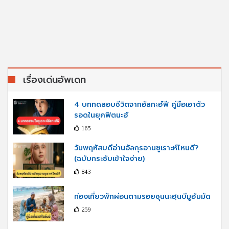
เรื่องเด่นอัพเดท
4 บททดสอบชีวิตจากอัลกะฮ์ฟี คู่มือเอาตัว
รอดในยุคฟิตนะฮ์
165
วันพฤหัสบดีอ่านอัลกุรอานซูเราะห์ไหนดี?
(ฉบับกระชับเข้าใจง่าย)
843
ท่องเที่ยวพักผ่อนตามรอยซุนนะฮฺนบีมูฮัมมัด
259