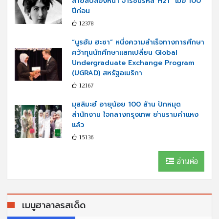
สายลับสองหน้า จารชนรหัส“H21” เมื่อ 100
ปีก่อน
12378
“นูรฮัม ฮะซา” หนึ่งความสำเร็จทางการศึกษา
คว้าทุนนักศึกษาแลกเปลี่ยน Global
Undergraduate Exchange Program
(UGRAD) สหรัฐอเมริกา
12167
มุสลิมะฮ์ อายุน้อย 100 ล้าน ปักหมุด
สำนักงาน ใจกลางกรุงเทพ ย่านรามคำแหง
แล้ว
15136
อ่านต่อ
เมนูฮาลาลรสเด็ด