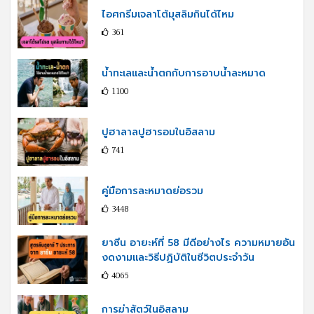
ไอศกรีมเจลาโต้มุสลิมกินได้ไหม
361
น้ำทะเลและน้ำตกกับการอาบน้ำละหมาด
1100
ปูฮาลาลปูฮารอมในอิสลาม
741
คู่มือการละหมาดย่อรวม
3448
ยาซีน อายะห์ที่ 58 มีดีอย่างไร ความหมายอัน
งดงามและวิธีปฏิบัติในชีวิตประจำวัน
4065
การฆ่าสัตว์ในอิสลาม