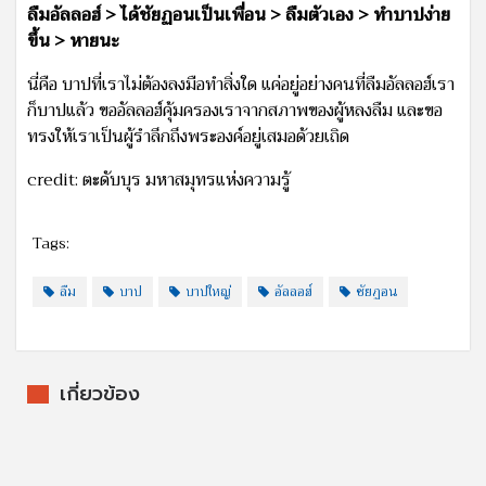
ลืมอัลลอฮ์ > ได้ชัยฏอนเป็นเพื่อน > ลืมตัวเอง > ทำบาปง่าย
ขึ้น > หายนะ
นี่คือ บาปที่เราไม่ต้องลงมือทำสิ่งใด แค่อยู่อย่างคนที่ลืมอัลลอฮ์เรา
ก็บาปแล้ว ขออัลลอฮ์คุ้มครองเราจากสภาพของผู้หลงลืม และขอ
ทรงให้เราเป็นผู้รำลึกถึงพระองค์อยู่เสมอด้วยเถิด
credit: ตะดับบุร มหาสมุทรแห่งความรู้
Tags:
ลืม
บาป
บาปใหญ่
อัลลอฮ์
ชัยฏอน
เกี่ยวข้อง