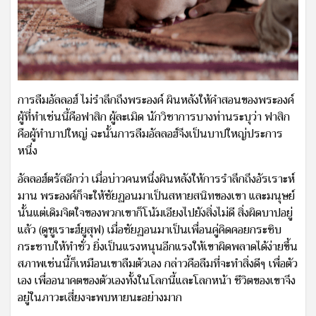
การลืมอัลลอฮ์ ไม่รำลึกถึงพระองค์ ผินหลังให้คำสอนของพระองค์
ผู้ที่ทำเช่นนี้คือฟาสิก ผู้ละเมิด นักวิชาการบางท่านระบุว่า ฟาสิก
คือผู้ทำบาปใหญ่ ฉะนั้นการลืมอัลลอฮ์จึงเป็นบาปใหญ่ประการ
หนึ่ง
อัลลอฮ์ตรัสอีกว่า เมื่อบ่าวคนหนึ่งผินหลังให้การรำลึกถึงอัรเราะห์
มาน พระองค์ก็จะให้ชัยฏอนมาเป็นสหายสนิทของเขา และมนุษย์
นั้นแต่เดิมจิตใจของพวกเขาก็โน้มเอียงไปยังสิ่งไม่ดี สิ่งผิดบาปอยู่
แล้ว (ดูซูเราะฮ์ยูสุฟ) เมื่อชัยฏอนมาเป็นเพื่อนคู่คิดคอยกระซิบ
กระซาบให้ทำชั่ว ยิ่งเป็นแรงหนุนอีกแรงให้เขาผิดพลาดได้ง่ายขึ้น
สภาพเช่นนี้ก็เหมือนเขาลืมตัวเอง กล่าวคือลืมที่จะทำสิ่งดีๆ เพื่อตัว
เอง เพื่ออนาคตของตัวเองทั้งในโลกนี้และโลกหน้า ชีวิตของเขาจึง
อยู่ในภาวะเสี่ยงจะพบหายนะอย่างมาก