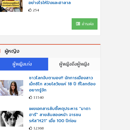
อย่างไรให้ปังและฮาลาล
254
อ่านต่อ
ผู้หญิง
ผู้หญิงเก่ง
ผู้หญิงถึงผู้หญิง
ชาวโลกจับตามอง!! นักการเมืองสาว
เม็กซิโก สวยใสวัยแค่ 18 ปี ที่โลกต้อง
อยากรู้จัก
11540
เผยเอกสารลับชี้เหตุประหาร “มาตา
ฮารี” สายลับสองหน้า จารชน
รหัส“H21” เมื่อ 100 ปีก่อน
12368