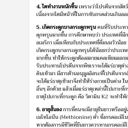
4. ไตทำงานหนักขึ้น
เพราะว่าโปรตีนจากสัตว
เนื่องจากไตมีหน้าที่ในการขับกรดส่วนเกินอ
5. เกิดกระดูกบางกระดูกพรุน
คนที่รับประทา
ดุกพรุนมากขึ้น การศึกษาพบว่า ประเทศที่ม
อเมริกา เมื่อเทียบกับประเทศที่ดื่มนมวัวน้อ
เกิดกระดูกบางกระดูกพรุนได้น้อยกว่าประเทศ
มากขึ้น ทำให้กระดูกต้องสลายแคลเซียมออกม
รับประทานโปรตีนจากพืชเราจะได้แร่ธาตุต่าง
ดินเข้ามา มีสารต้านอนุมูลอิสระที่โปรตีนจา
จะได้แร่ธาตุเข้ามาจึงทำให้ร่างกายเป็นด่าง ใ
อื่นๆ อีกด้วย แล้วเมื่อแร่ธาตุเหล่านี้ไปเกาะที
ธาตุไปเกาะที่กระดูก คือ วิตามิน K2 จะทำให้ก
6. อายุสั้นลง
การที่คนจะมีอายุยืนยาวหรืออยู
เมไทโอนีน (Methionine) ต่ำ ซึ่งกรดอะมิโ
หากต้องการมีชีวิตที่ยืนยาวควรทานกรดอะมิ