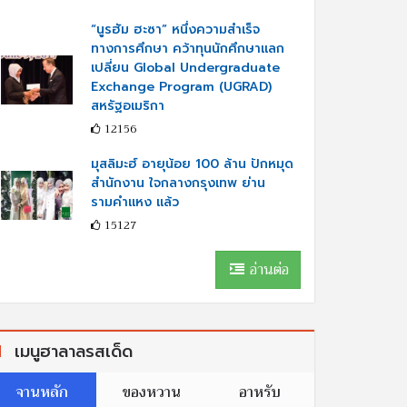
“นูรฮัม ฮะซา” หนึ่งความสำเร็จ
ทางการศึกษา คว้าทุนนักศึกษาแลก
เปลี่ยน Global Undergraduate
Exchange Program (UGRAD)
สหรัฐอเมริกา
12156
มุสลิมะฮ์ อายุน้อย 100 ล้าน ปักหมุด
สำนักงาน ใจกลางกรุงเทพ ย่าน
รามคำแหง แล้ว
15127
อ่านต่อ
เมนูฮาลาลรสเด็ด
จานหลัก
ของหวาน
อาหรับ