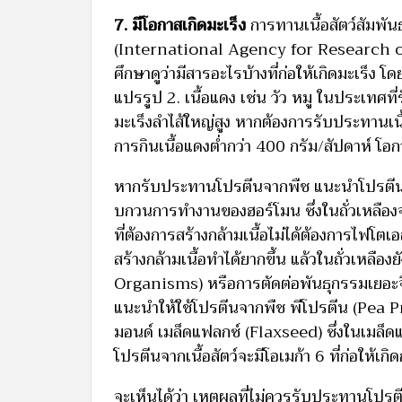
7. มีโอกาสเกิดมะเร็ง
การทานเนื้อสัตว์สัมพัน
(International Agency for Research on Can
ศึกษาดูว่ามีสารอะไรบ้างที่ก่อให้เกิดมะเร็ง โ
แปรรูป 2. เนื้อแดง เช่น วัว หมู ในประเทศท
มะเร็งลำไส้ใหญ่สูง หากต้องการรับประทานเน
การกินเนื้อแดงต่ำกว่า 400 กรัม/สัปดาห์ โอ
หากรับประทานโปรตีนจากพืช แนะนำโปรตีนที่ไ
บกวนการทำงานของฮอร์โมน ซึ่งในถั่วเหลือง
ที่ต้องการสร้างกล้ามเนื้อไม่ได้ต้องการไฟ
สร้างกล้ามเนื้อทำได้ยากขึ้น แล้วในถั่วเหล
Organisms) หรือการตัดต่อพันธุกรรมเยอะจึง
แนะนำให้ใช้โปรตีนจากพืช พีโปรตีน (Pea Pro
มอนด์ เมล็ดแฟลกซ์ (Flaxseed) ซึ่งในเมล็ดแ
โปรตีนจากเนื้อสัตว์จะมีโอเมก้า 6 ที่ก่อให้เก
จะเห็นได้ว่า เหตุผลที่ไม่ควรรับประทานโปรต