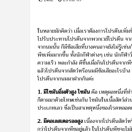
ในหลายมักคิดว่า เมื่อเราต้องการโปรตีนเพิ่มขึ
ไปรับประทานโปรตีนจากพวกเวย์โปรตีน จากน
จากนมนั้น ก็มีข้อเสียที่บางคนอาจยังไม่รู้เ
พืชเพิ่มมากขึ้น ทั้งนักกีฬาต่างๆ เช่น นักกีฬ
ความเร็ว พละกำลัง ดีขึ้นเมื่อกินโปรตีนจาก
แล้วโปรตีนจากสัตว์หรือนมมีข้อเสียอะไรบ้าง
โปรตีนจากนมมาฝากกันค่ะ
1. มีไขมันอิ่มตัวสูง ไขมัน
คือ เหตุผลหนึ่งที่ท
ก็ตามมาด้วยโทษเช่นกัน ไขมันในเนื้อสัตว์ส่วน
ประเภทเลว ซึ่งเป็นสาเหตุหนึ่งของโรคหลอดเ
2. มีคอเลสเตอรอลสูง
เนื่องจากโปรตีนสัตว์
กว่าโปรตีนจากพืชอยู่แล้ว ในโปรตีนพืชจะไม