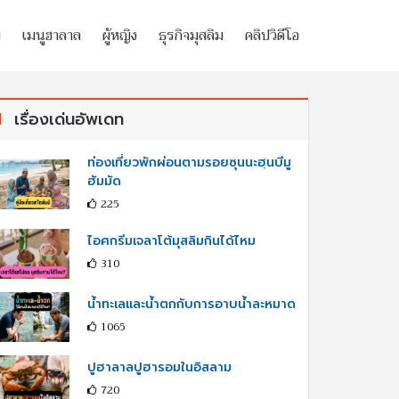
ย
เมนูฮาลาล
ผู้หญิง
ธุรกิจมุสลิม
คลิปวิดีโอ
เรื่องเด่นอัพเดท
ท่องเที่ยวพักผ่อนตามรอยซุนนะฮฺนบีมู
ฮัมมัด
225
ไอศกรีมเจลาโต้มุสลิมกินได้ไหม
310
น้ำทะเลและน้ำตกกับการอาบน้ำละหมาด
1065
ปูฮาลาลปูฮารอมในอิสลาม
720