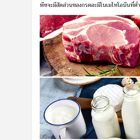
พืชจะมีสัดส่วนของกรดอะมิโนเมไทโอนีนที่ต่ำ 