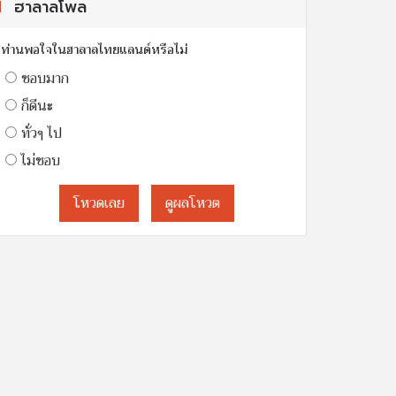
ฮาลาลโพล
ท่านพอใจในฮาลาลไทยแลนด์หรือไม่
ชอบมาก
ก็ดีนะ
ทั่วๆ ไป
ไม่ชอบ
โหวดเลย
ดูผลโหวต