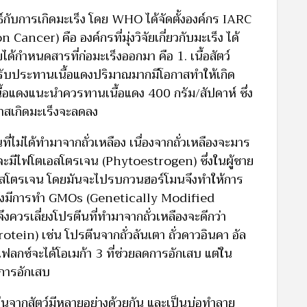
ธ์กับการเกิดมะเร็ง โดย WHO ได้จัดตั้งองค์กร IARC
cer) คือ องค์กรที่มุ่งวิจัยเกี่ยวกับมะเร็ง ได้
ดยได้กำหนดสารที่ก่อมะเร็งออกมา คือ 1. เนื้อสัตว์
ี่รับประทานเนื้อแดงปริมาณมากมีโอกาสทำให้เกิด
ื้อแดงแนะนำควรทานเนื้อแดง 400 กรัม/สัปดาห์ ซึ่ง
กาสเกิดมะเร็งจะลดลง
ม่ได้ทำมาจากถั่วเหลือง เนื่องจากถั่วเหลืองจะมาร
จะมีไฟโตเอสโตรเจน (Phytoestrogen) ซึ่งในผู้ชาย
โตเอสโตรเจน โดยมันจะไปรบกวนฮอร์โมนจึงทำให้การ
ืองยังมีการทำ GMOs (Genetically Modified
ควรเลี่ยงโปรตีนที่ทำมาจากถั่วเหลืองจะดีกว่า
tein) เช่น โปรตีนจากถั่วลันเตา ถั่วดาวอินคา อัล
ฟลกซ์จะได้โอเมก้า 3 ที่ช่วยลดการอักเสบ แต่ใน
ิดการอักเสบ
ีนจากสัตว์มีหลายอย่างด้วยกัน และเป็นบ่อทำลาย