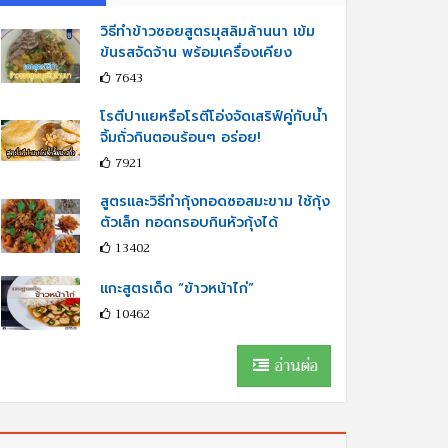
วิธีทำข้าวซอยสูตรมุสลิมล้านนา เข้ม
ข้นรสจัดจ้าน พร้อมเครื่องเคียง
7643
โรตีปาแยหรือโรตีโอ่งจัดเสริฟ์คู่กับนํ้า
จิ้มถั่วกินตอนร้อนๆ อร่อย!
7921
สูตรและวิธีทำกุ้งทอดซอสมะขาม ใช้กุ้ง
ตัวเล็ก ทอดกรอบกินหัวกุ้งได้
13402
แกะสูตรเด็ด “ข้าวหน้าไก่”
10462
อ่านต่อ