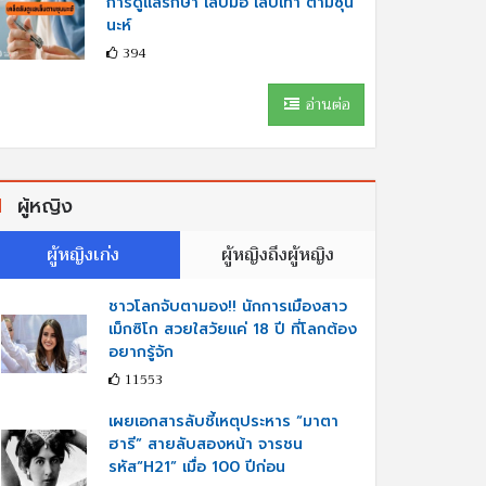
การดูแลรักษา เล็บมือ เล็บเท้า ตามซุน
นะห์
394
อ่านต่อ
ผู้หญิง
ผู้หญิงเก่ง
ผู้หญิงถึงผู้หญิง
ชาวโลกจับตามอง!! นักการเมืองสาว
เม็กซิโก สวยใสวัยแค่ 18 ปี ที่โลกต้อง
อยากรู้จัก
11553
เผยเอกสารลับชี้เหตุประหาร “มาตา
ฮารี” สายลับสองหน้า จารชน
รหัส“H21” เมื่อ 100 ปีก่อน