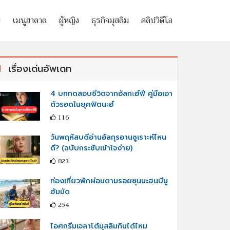
ย
เมนูฮาลาล
ผู้หญิง
ธุรกิจมุสลิม
คลิปวิดีโอ
เรื่องเด่นอัพเดท
4 บททดสอบชีวิตจากอัลกะฮ์ฟี คู่มือเอา
ตัวรอดในยุคฟิตนะฮ์
116
วันพฤหัสบดีอ่านอัลกุรอานซูเราะห์ไหน
ดี? (ฉบับกระชับเข้าใจง่าย)
823
ท่องเที่ยวพักผ่อนตามรอยซุนนะฮฺนบีมู
ฮัมมัด
254
ไอศกรีมเจลาโต้มุสลิมกินได้ไหม