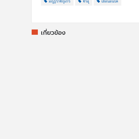
มกุฎราชกุมาร
ซาอุ
เยือนอินโด
เกี่ยวข้อง