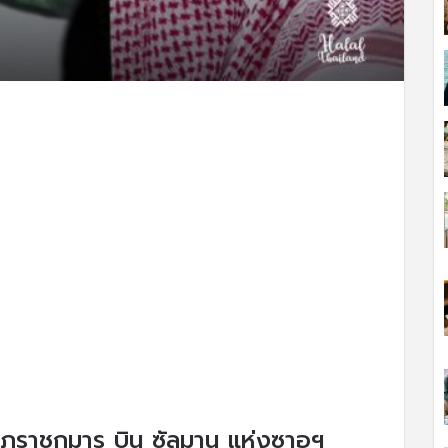
ุฎราชกุมาร บิน ซัลมาน แห่งซาอุฯ