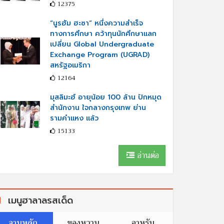
12375
“นูรฮัม ฮะซา” หนึ่งความสำเร็จ
ทางการศึกษา คว้าทุนนักศึกษาแลก
เปลี่ยน Global Undergraduate
Exchange Program (UGRAD)
สหรัฐอเมริกา
12164
มุสลิมะฮ์ อายุน้อย 100 ล้าน ปักหมุด
สำนักงาน ใจกลางกรุงเทพ ย่าน
รามคำแหง แล้ว
15133
อ่านต่อ
เมนูฮาลาลรสเด็ด
จานหลัก
ของหวาน
อาหรับ