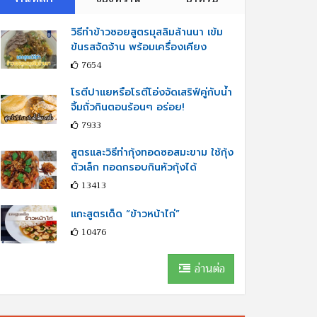
วิธีทำข้าวซอยสูตรมุสลิมล้านนา เข้ม
ข้นรสจัดจ้าน พร้อมเครื่องเคียง
7654
โรตีปาแยหรือโรตีโอ่งจัดเสริฟ์คู่กับนํ้า
จิ้มถั่วกินตอนร้อนๆ อร่อย!
7933
สูตรและวิธีทำกุ้งทอดซอสมะขาม ใช้กุ้ง
ตัวเล็ก ทอดกรอบกินหัวกุ้งได้
13413
แกะสูตรเด็ด “ข้าวหน้าไก่”
10476
อ่านต่อ