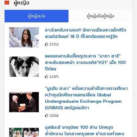
ผู้หญิง
ผู้หญิงเก่ง
ผู้หญิงถึงผู้หญิง
ชาวโลกจับตามอง!! นักการเมืองสาวเม็กซิโก
สวยใสวัยแค่ 18 ปี ที่โลกต้องอยากรู้จัก
11553
เผยเอกสารลับชี้เหตุประหาร “มาตา ฮารี”
สายลับสองหน้า จารชนรหัส“H21” เมื่อ 100
ปีก่อน
12375
“นูรฮัม ฮะซา” หนึ่งความสำเร็จทางการศึกษา
คว้าทุนนักศึกษาแลกเปลี่ยน Global
Undergraduate Exchange Program
(UGRAD) สหรัฐอเมริกา
12164
มุสลิมะฮ์ อายุน้อย 100 ล้าน ปักหมุด
สำนักงาน ใจกลางกรุงเทพ ย่านรามคำแหง