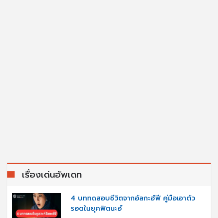
เรื่องเด่นอัพเดท
4 บททดสอบชีวิตจากอัลกะฮ์ฟี คู่มือเอาตัว
รอดในยุคฟิตนะฮ์