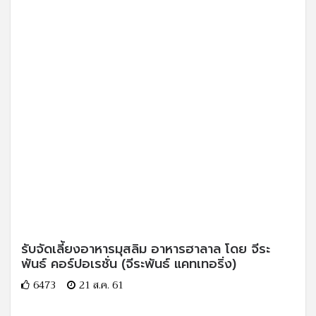
รับจัดเลี้ยงอาหารมุสลิม อาหารฮาลาล โดย จีระ
พันธ์ คอร์ปอเรชั่น (จีระพันธ์ แคทเทอริ่ง)
6473
21 ส.ค. 61