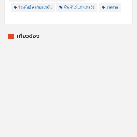
จีระพันธ์ คอร์ปอเรชั่น
จีระพันธ์ แคทเทอริ่ง
ฮาลลาล
เกี่ยวข้อง