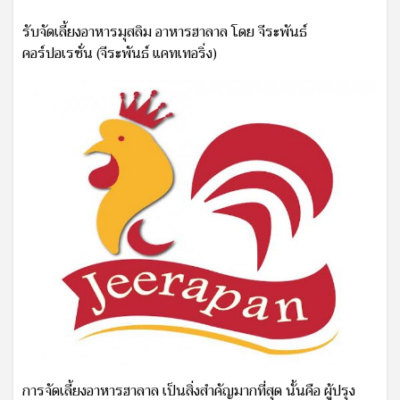
รับจัดเลี้ยงอาหารมุสลิม อาหารฮาลาล โดย จีระพันธ์
คอร์ปอเรชั่น (จีระพันธ์ แคทเทอริ่ง)
การจัดเลี้ยงอาหารฮาลาล เป็นสิ่งสำคัญมากที่สุด นั้นคือ ผู้ปรุง