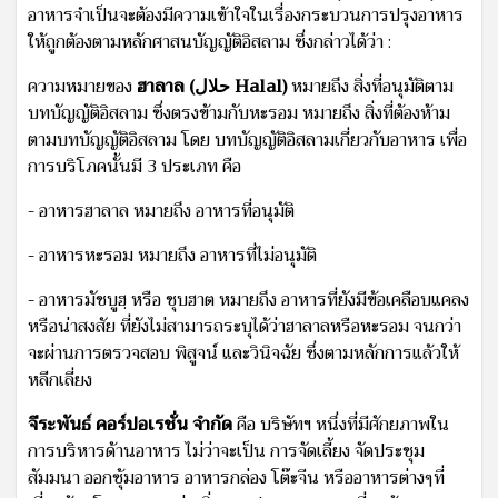
อาหารจำเป็นจะต้องมีความเข้าใจในเรื่องกระบวนการปรุงอาหาร
ให้ถูกต้องตามหลักศาสนบัญญัติอิสลาม ซึ่งกล่าวได้ว่า :
ความหมายของ
ฮาลาล (
حلال
Halal)
หมายถึง สิ่งที่อนุมัติตาม
บทบัญญัติอิสลาม ซึ่งตรงข้ามกับหะรอม หมายถึง สิ่งที่ต้องห้าม
ตามบทบัญญัติอิสลาม โดย บทบัญญัติอิสลามเกี่ยวกับอาหาร เพื่อ
การบริโภคนั้นมี 3 ประเภท คือ
- อาหารฮาลาล หมายถึง อาหารที่อนุมัติ
- อาหารหะรอม หมายถึง อาหารที่ไม่อนุมัติ
- อาหารมัชบูฮฺ หรือ ชุบฮาต หมายถึง อาหารที่ยังมีข้อเคลือบแคลง
หรือน่าสงสัย ที่ยังไม่สามารถระบุได้ว่าฮาลาลหรือหะรอม จนกว่า
จะผ่านการตรวจสอบ พิสูจน์ และวินิจฉัย ซึ่งตามหลักการแล้วให้
หลีกเลี่ยง
จีระพันธ์ คอร์ปอเรชั่น จำกัด
คือ บริษัทฯ หนึ่งที่มีศักยภาพใน
การบริหารด้านอาหาร ไม่ว่าจะเป็น การจัดเลี้ยง จัดประชุม
สัมมนา ออกซุ้มอาหาร อาหารกล่อง โต๊ะจีน หรืออาหารต่างๆที่