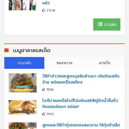
แล้ว
15134
อ่านต่อ
เมนูฮาลาลรสเด็ด
จานหลัก
ของหวาน
อาหรับ
วิธีทำข้าวซอยสูตรมุสลิมล้านนา เข้มข้นรสจัด
จ้าน พร้อมเครื่องเคียง
7654
โรตีปาแยหรือโรตีโอ่งจัดเสริฟ์คู่กับนํ้าจิ้มถั่ว
กินตอนร้อนๆ อร่อย!
7933
สูตรและวิธีทำกุ้งทอดซอสมะขาม ใช้กุ้งตัวเล็ก