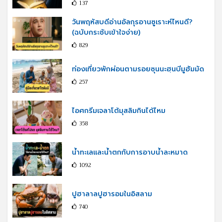
137
วันพฤหัสบดีอ่านอัลกุรอานซูเราะห์ไหนดี?
(ฉบับกระชับเข้าใจง่าย)
829
ท่องเที่ยวพักผ่อนตามรอยซุนนะฮฺนบีมูฮัมมัด
257
ไอศกรีมเจลาโต้มุสลิมกินได้ไหม
358
น้ำทะเลและน้ำตกกับการอาบน้ำละหมาด
1092
ปูฮาลาลปูฮารอมในอิสลาม
740