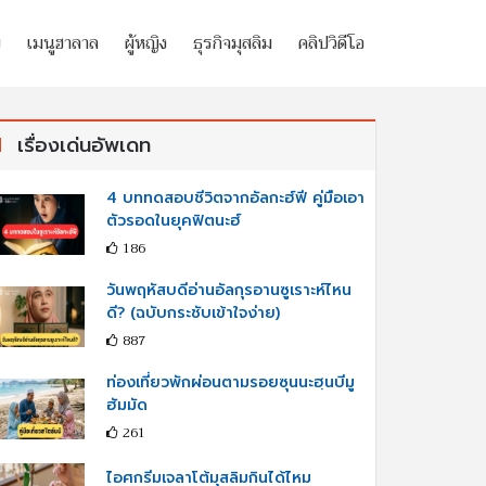
ย
เมนูฮาลาล
ผู้หญิง
ธุรกิจมุสลิม
คลิปวิดีโอ
เรื่องเด่นอัพเดท
4 บททดสอบชีวิตจากอัลกะฮ์ฟี คู่มือเอา
ตัวรอดในยุคฟิตนะฮ์
186
วันพฤหัสบดีอ่านอัลกุรอานซูเราะห์ไหน
ดี? (ฉบับกระชับเข้าใจง่าย)
887
ท่องเที่ยวพักผ่อนตามรอยซุนนะฮฺนบีมู
ฮัมมัด
261
ไอศกรีมเจลาโต้มุสลิมกินได้ไหม