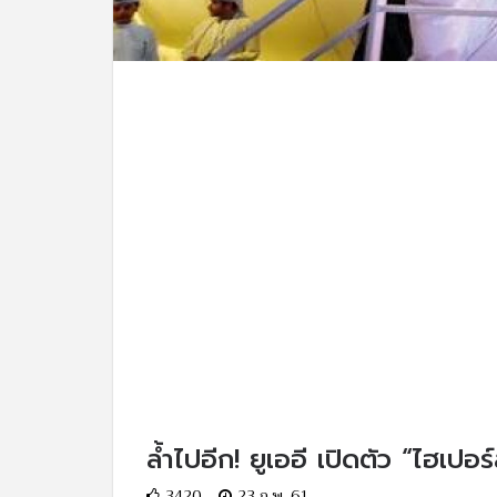
ล้ำไปอีก! ยูเออี เปิดตัว “ไฮเปอร์
3420
23 ก.พ. 61