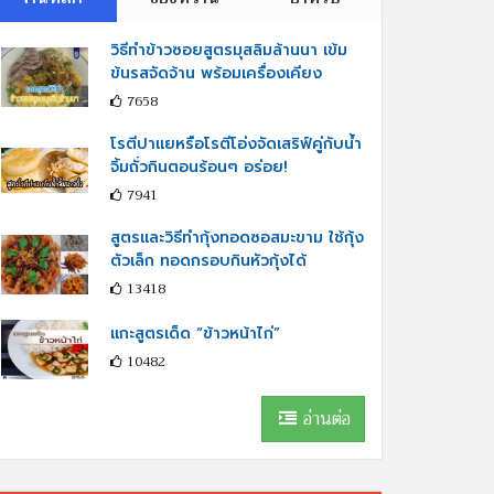
วิธีทำข้าวซอยสูตรมุสลิมล้านนา เข้ม
ข้นรสจัดจ้าน พร้อมเครื่องเคียง
7658
โรตีปาแยหรือโรตีโอ่งจัดเสริฟ์คู่กับนํ้า
จิ้มถั่วกินตอนร้อนๆ อร่อย!
7941
สูตรและวิธีทำกุ้งทอดซอสมะขาม ใช้กุ้ง
ตัวเล็ก ทอดกรอบกินหัวกุ้งได้
13418
แกะสูตรเด็ด “ข้าวหน้าไก่”
10482
อ่านต่อ