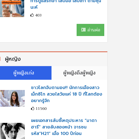
การดูแลรักษา เล็บมือ เล็บเท้า ตามซุน
นะห์
403
อ่านต่อ
ผู้หญิง
ผู้หญิงเก่ง
ผู้หญิงถึงผู้หญิง
ชาวโลกจับตามอง!! นักการเมืองสาว
เม็กซิโก สวยใสวัยแค่ 18 ปี ที่โลกต้อง
อยากรู้จัก
11560
เผยเอกสารลับชี้เหตุประหาร “มาตา
ฮารี” สายลับสองหน้า จารชน
รหัส“H21” เมื่อ 100 ปีก่อน