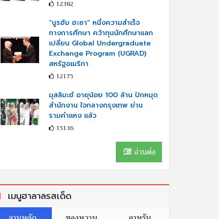
12382
“นูรฮัม ฮะซา” หนึ่งความสำเร็จ
ทางการศึกษา คว้าทุนนักศึกษาแลก
เปลี่ยน Global Undergraduate
Exchange Program (UGRAD)
สหรัฐอเมริกา
12175
มุสลิมะฮ์ อายุน้อย 100 ล้าน ปักหมุด
สำนักงาน ใจกลางกรุงเทพ ย่าน
รามคำแหง แล้ว
15136
อ่านต่อ
เมนูฮาลาลรสเด็ด
จานหลัก
ของหวาน
อาหรับ