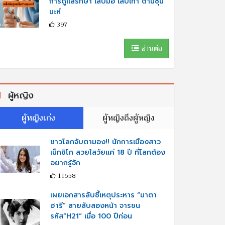
การดูแลรักษา เล็บมือ เล็บเท้า ตามซุน
นะห์
397
อ่านต่อ
ผู้หญิง
ผู้หญิงเก่ง
ผู้หญิงถึงผู้หญิง
ชาวโลกจับตามอง!! นักการเมืองสาว
เม็กซิโก สวยใสวัยแค่ 18 ปี ที่โลกต้อง
อยากรู้จัก
11558
เผยเอกสารลับชี้เหตุประหาร “มาตา
ฮารี” สายลับสองหน้า จารชน
รหัส“H21” เมื่อ 100 ปีก่อน