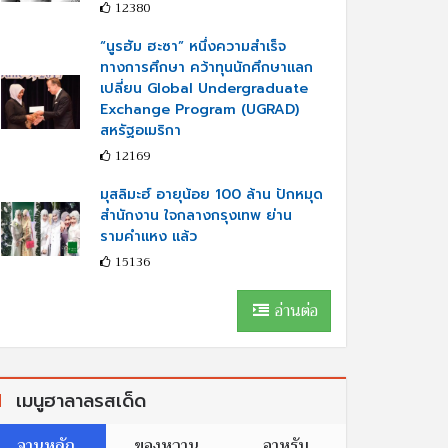
12380
“นูรฮัม ฮะซา” หนึ่งความสำเร็จ
ทางการศึกษา คว้าทุนนักศึกษาแลก
เปลี่ยน Global Undergraduate
Exchange Program (UGRAD)
สหรัฐอเมริกา
12169
มุสลิมะฮ์ อายุน้อย 100 ล้าน ปักหมุด
สำนักงาน ใจกลางกรุงเทพ ย่าน
รามคำแหง แล้ว
15136
อ่านต่อ
เมนูฮาลาลรสเด็ด
จานหลัก
ของหวาน
อาหรับ