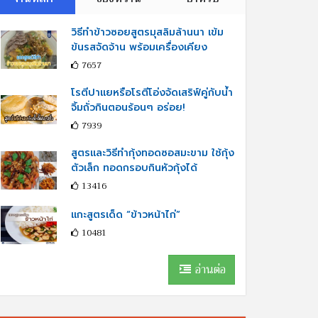
วิธีทำข้าวซอยสูตรมุสลิมล้านนา เข้ม
ข้นรสจัดจ้าน พร้อมเครื่องเคียง
7657
โรตีปาแยหรือโรตีโอ่งจัดเสริฟ์คู่กับนํ้า
จิ้มถั่วกินตอนร้อนๆ อร่อย!
7939
สูตรและวิธีทำกุ้งทอดซอสมะขาม ใช้กุ้ง
ตัวเล็ก ทอดกรอบกินหัวกุ้งได้
13416
แกะสูตรเด็ด “ข้าวหน้าไก่”
10481
อ่านต่อ