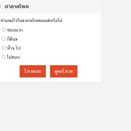
ฮาลาลโพล
ท่านพอใจในฮาลาลไทยแลนด์หรือไม่
ชอบมาก
ก็ดีนะ
ทั่วๆ ไป
ไม่ชอบ
โหวดเลย
ดูผลโหวต