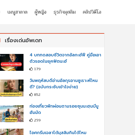
ย
เมนูฮาลาล
ผู้หญิง
ธุรกิจมุสลิม
คลิปวิดีโอ
เรื่องเด่นอัพเดท
4 บททดสอบชีวิตจากอัลกะฮ์ฟี คู่มือเอา
ตัวรอดในยุคฟิตนะฮ์
179
วันพฤหัสบดีอ่านอัลกุรอานซูเราะห์ไหน
ดี? (ฉบับกระชับเข้าใจง่าย)
852
ท่องเที่ยวพักผ่อนตามรอยซุนนะฮฺนบีมู
ฮัมมัด
259
ไอศกรีมเจลาโต้มุสลิมกินได้ไหม