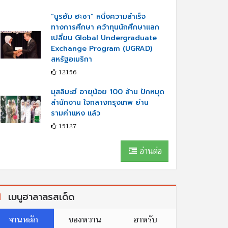
“นูรฮัม ฮะซา” หนึ่งความสำเร็จ
ทางการศึกษา คว้าทุนนักศึกษาแลก
เปลี่ยน Global Undergraduate
Exchange Program (UGRAD)
สหรัฐอเมริกา
12156
มุสลิมะฮ์ อายุน้อย 100 ล้าน ปักหมุด
สำนักงาน ใจกลางกรุงเทพ ย่าน
รามคำแหง แล้ว
15127
อ่านต่อ
เมนูฮาลาลรสเด็ด
จานหลัก
ของหวาน
อาหรับ