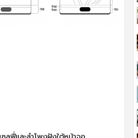
งเซลฟี่และลำโพงฝังใต้หน้าจอ