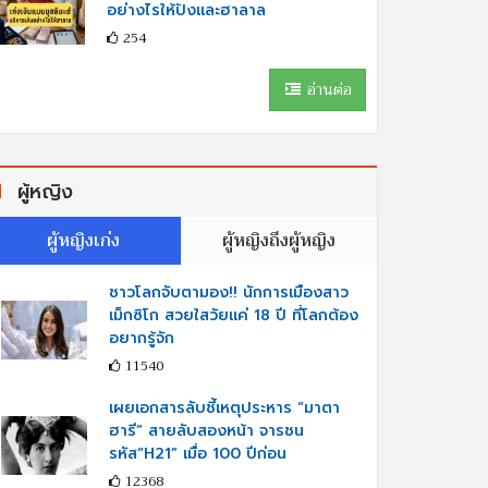
อย่างไรให้ปังและฮาลาล
254
อ่านต่อ
ผู้หญิง
ผู้หญิงเก่ง
ผู้หญิงถึงผู้หญิง
ชาวโลกจับตามอง!! นักการเมืองสาว
เม็กซิโก สวยใสวัยแค่ 18 ปี ที่โลกต้อง
อยากรู้จัก
11540
เผยเอกสารลับชี้เหตุประหาร “มาตา
ฮารี” สายลับสองหน้า จารชน
รหัส“H21” เมื่อ 100 ปีก่อน
12368