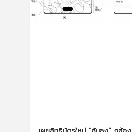
เผยสิทธิบัตรใหม่ “ซัมซุง” กล้อ