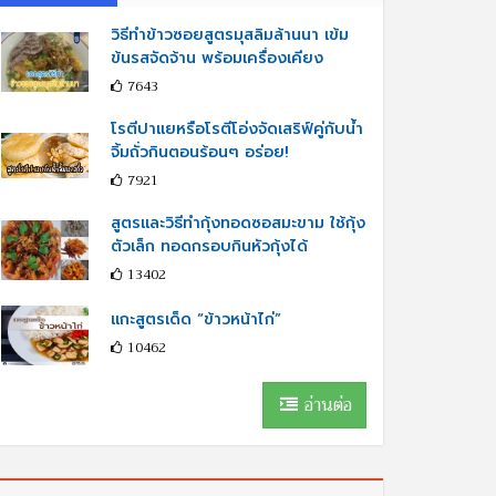
วิธีทำข้าวซอยสูตรมุสลิมล้านนา เข้ม
ข้นรสจัดจ้าน พร้อมเครื่องเคียง
7643
โรตีปาแยหรือโรตีโอ่งจัดเสริฟ์คู่กับนํ้า
จิ้มถั่วกินตอนร้อนๆ อร่อย!
7921
สูตรและวิธีทำกุ้งทอดซอสมะขาม ใช้กุ้ง
ตัวเล็ก ทอดกรอบกินหัวกุ้งได้
13402
แกะสูตรเด็ด “ข้าวหน้าไก่”
10462
อ่านต่อ