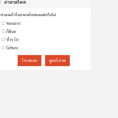
ฮาลาลโพล
ท่านพอใจในฮาลาลไทยแลนด์หรือไม่
ชอบมาก
ก็ดีนะ
ทั่วๆ ไป
ไม่ชอบ
โหวดเลย
ดูผลโหวต