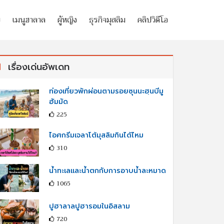
ย
เมนูฮาลาล
ผู้หญิง
ธุรกิจมุสลิม
คลิปวิดีโอ
เรื่องเด่นอัพเดท
ท่องเที่ยวพักผ่อนตามรอยซุนนะฮฺนบีมู
ฮัมมัด
225
ไอศกรีมเจลาโต้มุสลิมกินได้ไหม
310
น้ำทะเลและน้ำตกกับการอาบน้ำละหมาด
1065
ปูฮาลาลปูฮารอมในอิสลาม
720