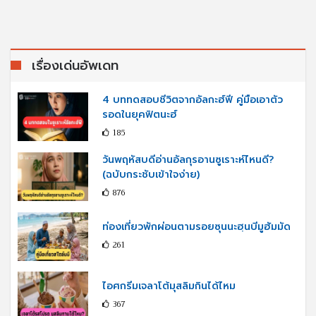
เรื่องเด่นอัพเดท
4 บททดสอบชีวิตจากอัลกะฮ์ฟี คู่มือเอาตัว
รอดในยุคฟิตนะฮ์
185
วันพฤหัสบดีอ่านอัลกุรอานซูเราะห์ไหนดี?
(ฉบับกระชับเข้าใจง่าย)
876
ท่องเที่ยวพักผ่อนตามรอยซุนนะฮฺนบีมูฮัมมัด
261
ไอศกรีมเจลาโต้มุสลิมกินได้ไหม
367