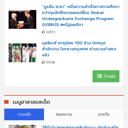
“นูรฮัม ฮะซา” หนึ่งความสำเร็จทางการศึกษา
คว้าทุนนักศึกษาแลกเปลี่ยน Global
Undergraduate Exchange Program
(UGRAD) สหรัฐอเมริกา
12173
มุสลิมะฮ์ อายุน้อย 100 ล้าน ปักหมุด
สำนักงาน ใจกลางกรุงเทพ ย่านรามคำแหง
แล้ว
15136
อ่านต่อ
เมนูฮาลาลรสเด็ด
จานหลัก
ของหวาน
อาหรับ
วิธีทำข้าวซอยสูตรมุสลิมล้านนา เข้มข้นรสจัด