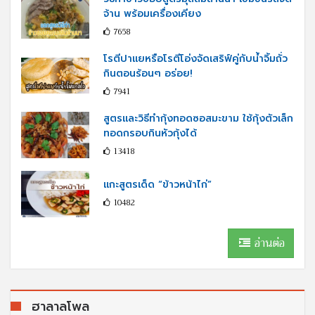
จ้าน พร้อมเครื่องเคียง
7658
โรตีปาแยหรือโรตีโอ่งจัดเสริฟ์คู่กับนํ้าจิ้มถั่ว
กินตอนร้อนๆ อร่อย!
7941
สูตรและวิธีทำกุ้งทอดซอสมะขาม ใช้กุ้งตัวเล็ก
ทอดกรอบกินหัวกุ้งได้
13418
แกะสูตรเด็ด “ข้าวหน้าไก่”
10482
อ่านต่อ
ฮาลาลโพล