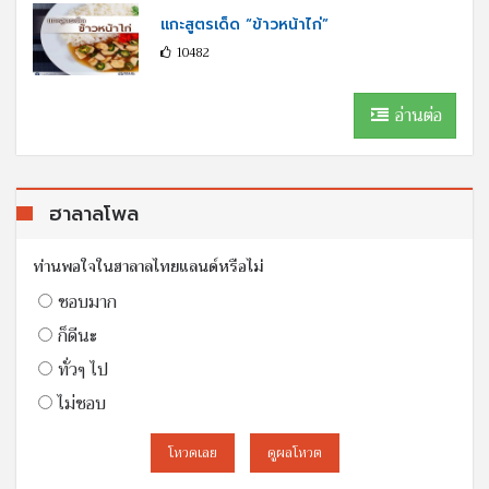
แกะสูตรเด็ด “ข้าวหน้าไก่”
10482
อ่านต่อ
ฮาลาลโพล
ท่านพอใจในฮาลาลไทยแลนด์หรือไม่
ชอบมาก
ก็ดีนะ
ทั่วๆ ไป
ไม่ชอบ
โหวดเลย
ดูผลโหวต