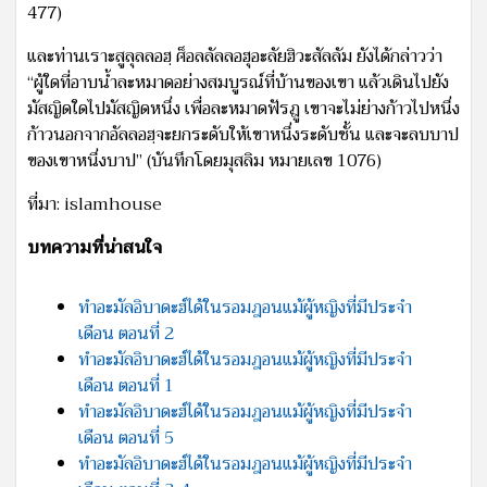
477)
และท่านเราะสูลุลลอฮฺ ศ็อลลัลลอฮุอะลัยฮิวะสัลลัม ยังได้กล่าวว่า
“ผู้ใดที่อาบนํ้าละหมาดอย่างสมบูรณ์ที่บ้านของเขา แล้วเดินไปยัง
มัสญิดใดไปมัสญิดหนึ่ง เพื่อละหมาดฟัรฎู เขาจะไม่ย่างก้าวไปหนึ่ง
ก้าวนอกจากอัลลอฮฺจะยกระดับให้เขาหนึ่งระดับชั้น และจะลบบาป
ของเขาหนึ่งบาป” (บันทึกโดยมุสลิม หมายเลข 1076)
ที่มา: islamhouse
บทความที่น่าสนใจ
ทำอะมัลอิบาดะฮ์ได้ในรอมฎอนแม้ผู้หญิงที่มีประจำ
เดือน ตอนที่ 2
ทำอะมัลอิบาดะฮ์ได้ในรอมฎอนแม้ผู้หญิงที่มีประจำ
เดือน ตอนที่ 1
ทำอะมัลอิบาดะฮ์ได้ในรอมฎอนแม้ผู้หญิงที่มีประจำ
เดือน ตอนที่ 5
ทำอะมัลอิบาดะฮ์ได้ในรอมฎอนแม้ผู้หญิงที่มีประจำ