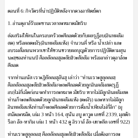
ตอนที่ 6: กิจวัตรที่น่าปฏิบัติหลังจากดวงอาทิตย์ตก
1. อ่านดุอาอ์รับอะซานเวลาละหมาดมัฆริบ
ส่งเสริมให้คนในครอบครัวละศีลอดด้วยกับผลรุฏ็อบ(อินทผลัม
สด) หรือผลตะมัรฺ(อินทผลัมแห้ง) จำนวนคี่ หรือ นํ้าเปล่า และ
อบรมสั่งสอนพวกเขาให้ขวนขวายผลบุญด้วยการปฏิบัติตามสุน
นะฮฺของท่านนบี ศ็อลลัลลอฮุอะลัยฮิวะสัลลัม พร้อมกล่าวดุอาอ์ละ
ศีลอด
จากท่านอนัส เราะฎิยัลลอฮุอันฮุ เล่าว่า “ท่านเราะสูลุลลอฮฺ
ศ็อลลัลลอฮุอะลัยฮิวะสัลลัมจะละศีลอดด้วยลูกอินผลัมสด(รุฏ็
อบ)ไม่กี่เม็ดก่อนจะทำการละหมาด มัฆริบ หากไม่มีลูกอินผลัมสด
ท่านก็จะละศีลอดด้วยลูกอินทผลัมแห้ง (ตะมัรฺ) และหากไม่มีลูก
อินทผลัมแห้งท่านก็จะละศีลอดด้วยการดื่มนํ้าเพียงไม่กี่อึก” (มุ
สนัดอะหมัด, เล่ม 3 หน้า 164, สุนัน อบู ดาวูด เลขที่ 2339, มุสตัก
ร็อก อัล-หากิม เล่ม 1 หน้า 432 ดู อิรวาอ์ อัล-เฆาะลีล เลขที่ 922)
ท่านเราะสูลุลลอฮฺ ศ็อลลัลลอฮุอะลัยฮิวะสัลลัม เมื่อต้องการละ