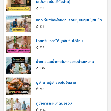
(ฉบับกระชับเข้าใจง่าย)
855
ท่องเที่ยวพักผ่อนตามรอยซุนนะฮฺนบีมูฮัมมัด
259
ไอศกรีมเจลาโต้มุสลิมกินได้ไหม
363
น้ำทะเลและน้ำตกกับการอาบน้ำละหมาด
1102
ปูฮาลาลปูฮารอมในอิสลาม
742
คู่มือการละหมาดย่อรวม
3452