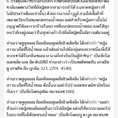
6. กระตุ้นสมาชิกในครอบครัวให้ตระเตรียมตัวเองเพื่อละหมาดอิ
ชาอ์และตะรอวีหฺที่มัสญิดหากสามารถทำได้ (เฉพาะหญิงสาวที่
ไม่มีประจำเดือนเท่านั้น) ด้วยการอาบนํ้าวุฎูอ์ สวมใส่เสื้อผ้าที่
สะอาดเรียบร้อยและปะพรมนํ้าหอม (แต่สำหรับหญิงสาวนั้นไม่
อนุญาตให้ออกจากบ้านในสภาพที่เธอปะพรมนํ้าหอม) และให้ทุก
คนรำลึกอยู่เสมอว่าในทุกย่างก้าวไปยังมัสญิดนั้นมีความดีงามอยู่
ท่านเราะสูลุลลอฮฺ ศ็อลลัลลอฮุอะลัยฮิวะสัลลัม ได้กล่าวว่า "หญิง
สาวนางใดที่ใส่นํ้าหอม แล้วเดินผ่านไปยังกลุ่มคนพวกหนึ่งเพื่อให้
พวกเขาได้รับกลิ่นของนาง นางก็เท่ากับเป็นผู้ทำซินา" (บันทึกโด
ยอะหฺมัด และ อัต-ติรมิซีย์ ท่านกล่าวว่า เป็นหะดีษหะสัน เศาะฮีหฺ
ดู เศาะฮีหฺ อัล-ญามิอฺ 323, 2701, 4540)
ท่านเราะสูลุลลอฮฺ ศ็อลลัลลอฮุอะลัยฮิวะสัลลัม ได้กล่าวว่า “หญิง
สาวนางใดที่ใส่นํ้าหอม ดังนั้นนางอย่าไปร่วมละหมาดอิชาอ์พร้อม
กับเรา” (บันทึกโดยมุสลิม หมายเลข 680)
ท่านเราะสูลุลลอฮฺ ศ็อลลัลลอฮุอะลัยฮิวะสัลลัม ได้กล่าวว่า “จงอย่า
ห้ามบ่าวหญิงของอัลลอฮฺในการไปมัสญิด แต่จงให้พวกนางออกไป
ในสภาพที่ไม่ได้ปะพรมนํ้าหอม” (บันทึกโดยอบู ดาวูด หมายเลข