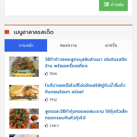
อ่านต่อ
เมนูฮาลาลรสเด็ด
จานหลัก
ของหวาน
อาหรับ
วิธีทำข้าวซอยสูตรมุสลิมล้านนา เข้มข้นรสจัด
จ้าน พร้อมเครื่องเคียง
7654
โรตีปาแยหรือโรตีโอ่งจัดเสริฟ์คู่กับนํ้าจิ้มถั่ว
กินตอนร้อนๆ อร่อย!
7932
สูตรและวิธีทำกุ้งทอดซอสมะขาม ใช้กุ้งตัวเล็ก
ทอดกรอบกินหัวกุ้งได้
13413