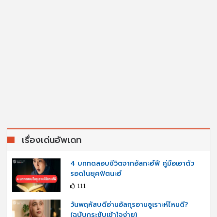
เรื่องเด่นอัพเดท
4 บททดสอบชีวิตจากอัลกะฮ์ฟี คู่มือเอาตัว
รอดในยุคฟิตนะฮ์
111
วันพฤหัสบดีอ่านอัลกุรอานซูเราะห์ไหนดี?
(ฉบับกระชับเข้าใจง่าย)