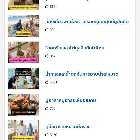
818
ท่องเที่ยวพักผ่อนตามรอยซุนนะฮฺนบีมูฮัมมัด
254
ไอศกรีมเจลาโต้มุสลิมกินได้ไหม
357
น้ำทะเลและน้ำตกกับการอาบน้ำละหมาด
1091
ปูฮาลาลปูฮารอมในอิสลาม
738
คู่มือการละหมาดย่อรวม
3430