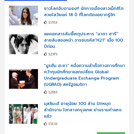
ชาวโลกจับตามอง!! นักการเมืองสาวเม็กซิโก
สวยใสวัยแค่ 18 ปี ที่โลกต้องอยากรู้จัก
11553
เผยเอกสารลับชี้เหตุประหาร “มาตา ฮารี”
สายลับสองหน้า จารชนรหัส“H21” เมื่อ 100
ปีก่อน
12375
“นูรฮัม ฮะซา” หนึ่งความสำเร็จทางการศึกษา
คว้าทุนนักศึกษาแลกเปลี่ยน Global
Undergraduate Exchange Program
(UGRAD) สหรัฐอเมริกา
12163
มุสลิมะฮ์ อายุน้อย 100 ล้าน ปักหมุด
สำนักงาน ใจกลางกรุงเทพ ย่านรามคำแหง
แล้ว
15133