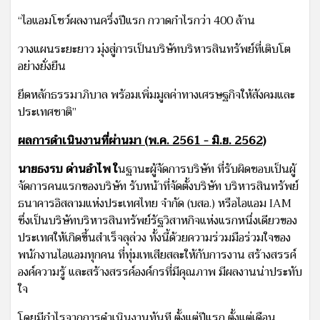
“ไอแอมโชว์ผลงานครึ่งปีแรก กวาดกำไรกว่า 400 ล้าน
วางแผนระยะยาว มุ่งสู่การเป็นบริษัทบริหารสินทรัพย์ที่เติบโต
อย่างยั่งยืน
ยึดหลักธรรมาภิบาล พร้อมเพิ่มมูลค่าทางเศรษฐกิจให้สังคมและ
ประเทศชาติ”
ผลการดำเนินงานที่ผ่านมา (พ.ค. 2561 - มิ.ย. 2562)
นายธงรบ ด่านอำไพ ใ
นฐานะผู้จัดการบริษัท ที่รับผิดชอบเป็นผู้
จัดการคนแรกของบริษัท รับหน้าที่จัดตั้งบริษัท บริหารสินทรัพย์
ธนาคารอิสลามแห่งประเทศไทย จำกัด (บสอ.) หรือไอแอม IAM
ซึ่งเป็นบริษัทบริหารสินทรัพย์รัฐวิสาหกิจแห่งแรกหนึ่งเดียวของ
ประเทศให้เกิดขึ้นสำเร็จลุล่วง ทั้งนี้ด้วยความร่วมมือร่วมใจของ
พนักงานไอแอมทุกคน ที่ทุ่มเทเสียสละให้กับการงาน สร้างสรรค์
องค์ความรู้ และสร้างสรรค์องค์กรที่มีคุณภาพ มีผลงานน่าประทับ
ใจ
โดยมีกำไรจากการดำเนินงานทันที ตั้งแต่ปีแรก ตั้งแต่เดือน