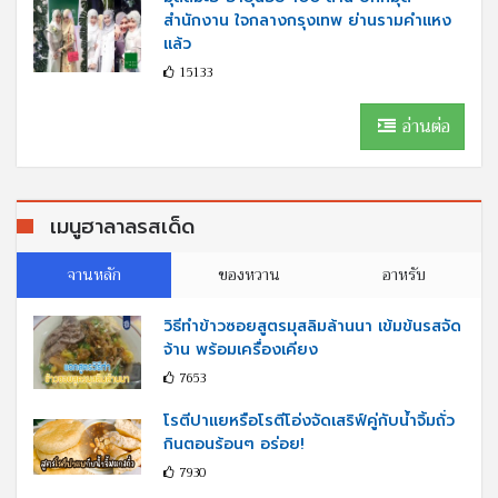
สำนักงาน ใจกลางกรุงเทพ ย่านรามคำแหง
แล้ว
15133
อ่านต่อ
เมนูฮาลาลรสเด็ด
จานหลัก
ของหวาน
อาหรับ
วิธีทำข้าวซอยสูตรมุสลิมล้านนา เข้มข้นรสจัด
จ้าน พร้อมเครื่องเคียง
7653
โรตีปาแยหรือโรตีโอ่งจัดเสริฟ์คู่กับนํ้าจิ้มถั่ว
กินตอนร้อนๆ อร่อย!
7930