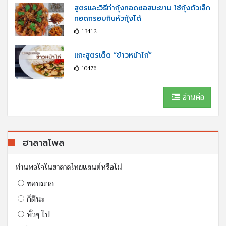
สูตรและวิธีทำกุ้งทอดซอสมะขาม ใช้กุ้งตัวเล็ก
ทอดกรอบกินหัวกุ้งได้
13412
แกะสูตรเด็ด “ข้าวหน้าไก่”
10476
อ่านต่อ
ฮาลาลโพล
ท่านพอใจในฮาลาลไทยแลนด์หรือไม่
ชอบมาก
ก็ดีนะ
ทั่วๆ ไป