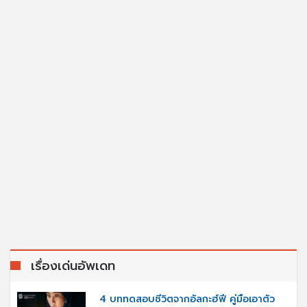
เรื่องเด่นอัพเดท
4 บททดสอบชีวิตจากอัลกะฮ์ฟี คู่มือเอาตัว