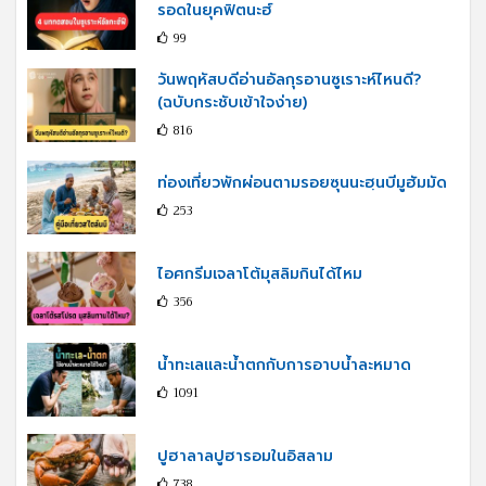
รอดในยุคฟิตนะฮ์
99
วันพฤหัสบดีอ่านอัลกุรอานซูเราะห์ไหนดี?
(ฉบับกระชับเข้าใจง่าย)
816
ท่องเที่ยวพักผ่อนตามรอยซุนนะฮฺนบีมูฮัมมัด
253
ไอศกรีมเจลาโต้มุสลิมกินได้ไหม
356
น้ำทะเลและน้ำตกกับการอาบน้ำละหมาด
1091
ปูฮาลาลปูฮารอมในอิสลาม
738