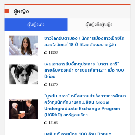
ผู้หญิง
ผู้หญิงเก่ง
ผู้หญิงถึงผู้หญิง
ชาวโลกจับตามอง!! นักการเมืองสาวเม็กซิโก
สวยใสวัยแค่ 18 ปี ที่โลกต้องอยากรู้จัก
11553
เผยเอกสารลับชี้เหตุประหาร “มาตา ฮารี”
สายลับสองหน้า จารชนรหัส“H21” เมื่อ 100
ปีก่อน
12375
“นูรฮัม ฮะซา” หนึ่งความสำเร็จทางการศึกษา
คว้าทุนนักศึกษาแลกเปลี่ยน Global
Undergraduate Exchange Program
(UGRAD) สหรัฐอเมริกา
12163
มุสลิมะฮ์ อายุน้อย 100 ล้าน ปักหมุด